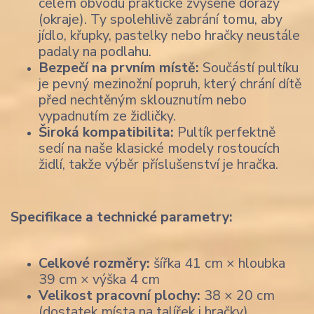
celém obvodu praktické zvýšené dorazy
(okraje). Ty spolehlivě zabrání tomu, aby
jídlo, křupky, pastelky nebo hračky neustále
padaly na podlahu.
Bezpečí na prvním místě:
Součástí pultíku
je pevný mezinožní popruh, který chrání dítě
před nechtěným sklouznutím nebo
vypadnutím ze židličky.
Široká kompatibilita:
Pultík perfektně
sedí na naše klasické modely rostoucích
židlí, takže výběr příslušenství je hračka.
Specifikace a technické parametry:
Celkové rozměry:
šířka 41 cm × hloubka
39 cm × výška 4 cm
Velikost pracovní plochy:
38 × 20 cm
(dostatek místa na talířek i hračky)