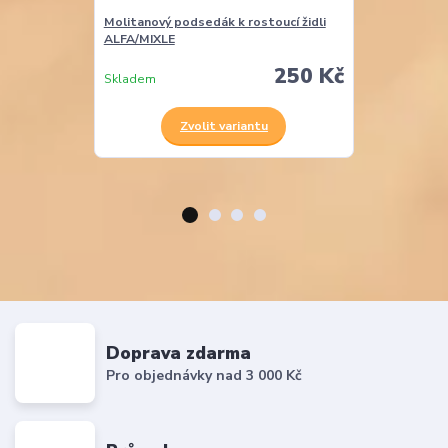
Molitanový podsedák k rostoucí židli
Molitanový po
ALFA/MIXLE
OMEGA/EASY
250 Kč
Skladem
Skladem
Zvolit variantu
Z
Doprava zdarma
Pro objednávky nad 3 000 Kč