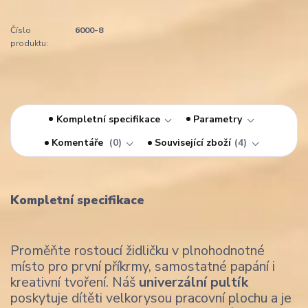
Číslo
6000-8
produktu:
Kompletní specifikace
Parametry
Komentáře
0
Související zboží
4
Kompletní specifikace
Proměňte rostoucí židličku v plnohodnotné
místo pro první příkrmy, samostatné papání i
kreativní tvoření. Náš
univerzální pultík
poskytuje dítěti velkorysou pracovní plochu a je