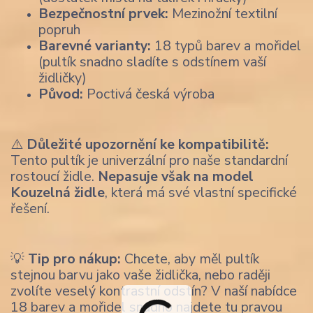
Bezpečnostní prvek:
Mezinožní textilní
popruh
Barevné varianty:
18 typů barev a mořidel
(pultík snadno sladíte s odstínem vaší
židličky)
Původ:
Poctivá česká výroba
⚠️
Důležité upozornění ke kompatibilitě:
Tento pultík je univerzální pro naše standardní
rostoucí židle.
Nepasuje však na model
Kouzelná židle
, která má své vlastní specifické
řešení.
💡
Tip pro nákup:
Chcete, aby měl pultík
stejnou barvu jako vaše židlička, nebo raději
zvolíte veselý kontrastní odstín? V naší nabídce
18 barev a mořidel snadno najdete tu pravou