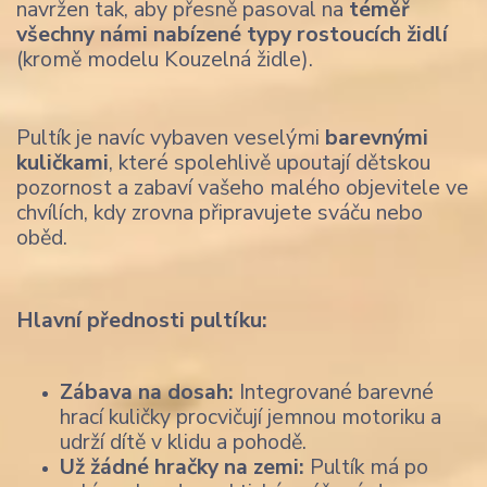
navržen tak, aby přesně pasoval na
téměř
všechny námi nabízené typy rostoucích židlí
(kromě modelu Kouzelná židle).
Pultík je navíc vybaven veselými
barevnými
kuličkami
, které spolehlivě upoutají dětskou
pozornost a zabaví vašeho malého objevitele ve
chvílích, kdy zrovna připravujete sváču nebo
oběd.
Hlavní přednosti pultíku:
Zábava na dosah:
Integrované barevné
hrací kuličky procvičují jemnou motoriku a
udrží dítě v klidu a pohodě.
Už žádné hračky na zemi:
Pultík má po