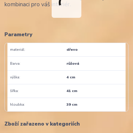
kombinaci pro váš interiér.
Parametry
materiál
dřevo
Barva
růžová
výška
4 cm
šířka
41 cm
hloubka
39 cm
Zboží zařazeno v kategoriích