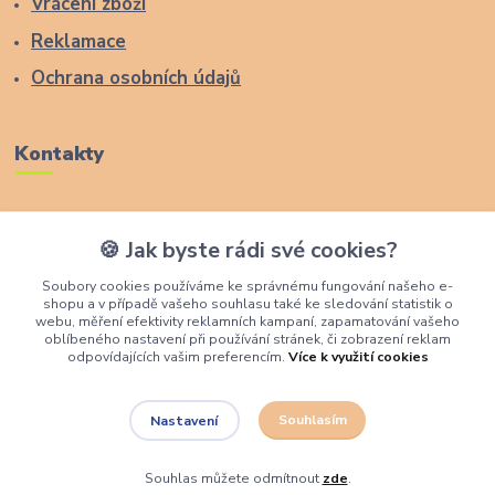
Vrácení zboží
Reklamace
Ochrana osobních údajů
Kontakty
Zákaznická podpora Lucas Wood Style
🍪 Jak byste rádi své cookies?
+420 774 291 043
Soubory cookies používáme ke správnému fungování našeho e-
shopu a v případě vašeho souhlasu také ke sledování statistik o
info@rostouci-zidle.cz
webu, měření efektivity reklamních kampaní, zapamatování vašeho
oblíbeného nastavení při používání stránek, či zobrazení reklam
odpovídajících vašim preferencím.
Více k využití cookies
Souhlasím
Nastavení
Lucas Wood Style
Souhlas můžete odmítnout
zde
.
Vytvořeno na
Eshop-rychle.cz