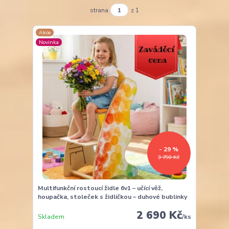
strana
z 1
Akce
Novinka
- 29 %
3 790 Kč
Multifunkční rostoucí židle 6v1 – učící věž,
houpačka, stoleček s židličkou – duhové bublinky
2 690 Kč
Skladem
/
ks