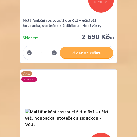
3 790 Kč
Multifunkční rostoucí židle 6v1 – učící věž,
houpačka, stoleček s židličkou - Nestvůrky
2 690 Kč
Skladem
/
ks
Přidat do košíku
Akce
Novinka