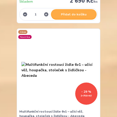
2 690 Kč
Skladem
/
ks
Přidat do košíku
Akce
Novinka
- 29 %
3 790 Kč
Multifunkční rostoucí židle 6v1 – učící věž,
houpačka, stoleček s židličkou - Abeceda