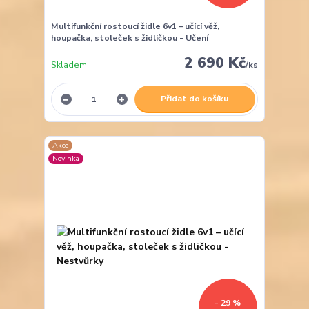
Multifunkční rostoucí židle 6v1 – učící věž,
houpačka, stoleček s židličkou - Učení
2 690 Kč
Skladem
/
ks
Přidat do košíku
Akce
Novinka
- 29 %