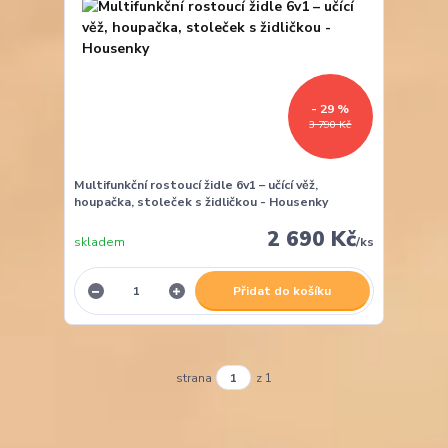
- 29 %
3 790 Kč
Multifunkční rostoucí židle 6v1 – učící věž,
houpačka, stoleček s židličkou - Housenky
2 690 Kč
skladem
/
ks
Přidat do košíku
strana
z 1