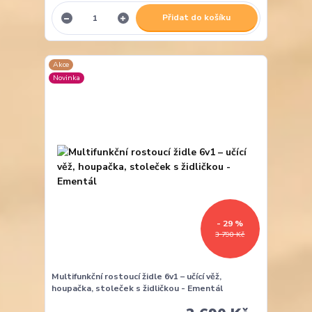
Přidat do košíku
Akce
Novinka
- 29 %
3 790 Kč
Multifunkční rostoucí židle 6v1 – učící věž,
houpačka, stoleček s židličkou - Ementál