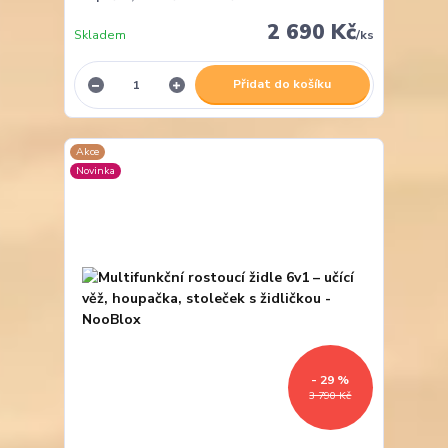
2 690 Kč
Skladem
/
ks
Přidat do košíku
Akce
Novinka
- 29 %
3 790 Kč