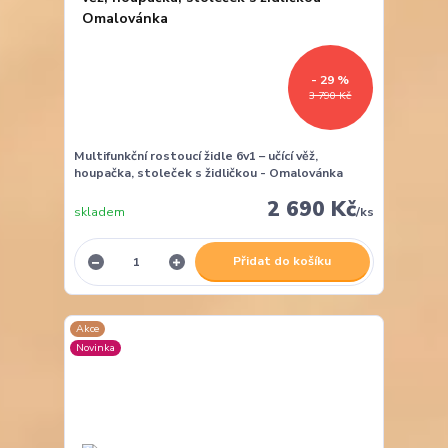
- 29 %
3 790 Kč
Multifunkční rostoucí židle 6v1 – učící věž,
houpačka, stoleček s židličkou - Omalovánka
2 690 Kč
skladem
/
ks
Přidat do košíku
Akce
Novinka