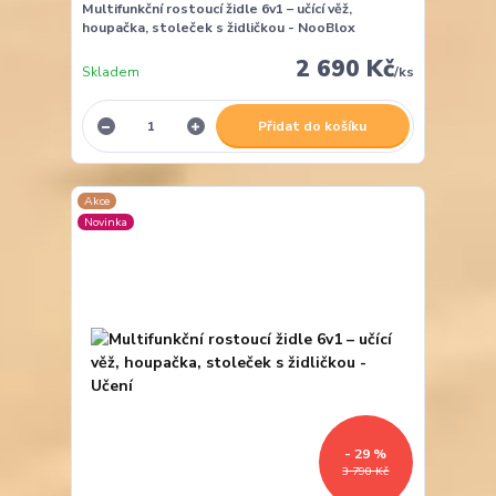
Multifunkční rostoucí židle 6v1 – učící věž,
houpačka, stoleček s židličkou - NooBlox
2 690 Kč
Skladem
/
ks
Přidat do košíku
Akce
Novinka
- 29 %
3 790 Kč