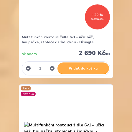
- 29 %
3 790 Kč
Multifunkční rostoucí židle 6v1 – učící věž,
houpačka, stoleček s židličkou - Džungle
2 690 Kč
skladem
/
ks
Přidat do košíku
Akce
Novinka