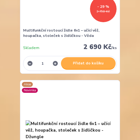
- 29 %
3 790 Kč
Multifunkční rostoucí židle 6v1 – učící věž,
houpačka, stoleček s židličkou - Věda
2 690 Kč
Skladem
/
ks
Přidat do košíku
Akce
Novinka