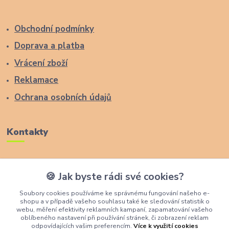
Obchodní podmínky
Doprava a platba
Vrácení zboží
Reklamace
Ochrana osobních údajů
Kontakty
Zákaznická podpora Lucas Wood Style
🍪 Jak byste rádi své cookies?
+420 774 291 043
Soubory cookies používáme ke správnému fungování našeho e-
shopu a v případě vašeho souhlasu také ke sledování statistik o
info@rostouci-zidle.cz
webu, měření efektivity reklamních kampaní, zapamatování vašeho
oblíbeného nastavení při používání stránek, či zobrazení reklam
odpovídajících vašim preferencím.
Více k využití cookies