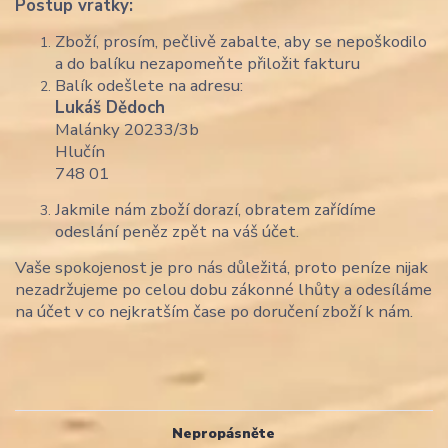
Postup vratky:
Zboží, prosím, pečlivě zabalte, aby se nepoškodilo
a do balíku nezapomeňte přiložit fakturu
Balík odešlete na adresu:
Lukáš Dědoch
Malánky 20233/3b
Hlučín
748 01
Jakmile nám zboží dorazí, obratem zařídíme
odeslání peněz zpět na váš účet.
Vaše spokojenost je pro nás důležitá, proto peníze nijak
nezadržujeme po celou dobu zákonné lhůty a odesíláme
na účet v co nejkratším čase po doručení zboží k nám.
Nepropásněte