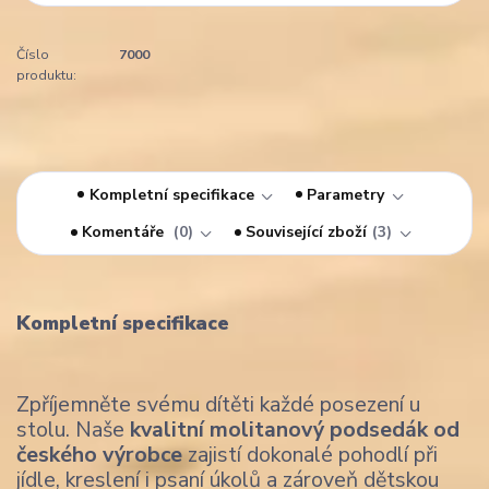
Číslo
7000
produktu:
Kompletní specifikace
Parametry
Komentáře
0
Související zboží
3
Kompletní specifikace
Zpříjemněte svému dítěti každé posezení u
stolu. Naše
kvalitní molitanový podsedák od
českého výrobce
zajistí dokonalé pohodlí při
jídle, kreslení i psaní úkolů a zároveň dětskou