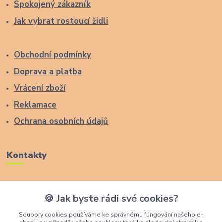
Spokojený zákazník
Jak vybrat rostoucí židli
Obchodní podmínky
Doprava a platba
Vrácení zboží
Reklamace
Ochrana osobních údajů
Kontakty
Zákaznická podpora Lucas Wood Style
🍪 Jak byste rádi své cookies?
+420 774 291 043
Soubory cookies používáme ke správnému fungování našeho e-