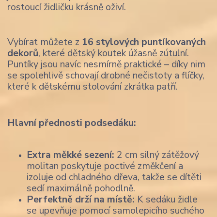
rostoucí židličku krásně oživí.
Vybírat můžete z
16 stylových puntíkovaných
dekorů
, které dětský koutek úžasně zútulní.
Puntíky jsou navíc nesmírně praktické – díky nim
se spolehlivě schovají drobné nečistoty a flíčky,
které k dětskému stolování zkrátka patří.
Hlavní přednosti podsedáku:
Extra měkké sezení:
2 cm silný zátěžový
molitan poskytuje poctivé změkčení a
izoluje od chladného dřeva, takže se dítěti
sedí maximálně pohodlně.
Perfektně drží na místě:
K sedáku židle
se upevňuje pomocí samolepicího suchého