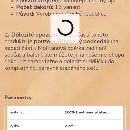
Způsob uchycení:
Samolepicí suchý zip
Počet dekorů:
16 variant
Původ:
Vyrobeno v České republice
⚠️
Důležité upozornění:
Součástí tohoto
produktu je
pouze molitanový podsedák
(na
sedací část). Molitanová opěrka zad není
součástí balení, ale můžete ji na našem e-shopu
dokoupit samostatně a doladit si židličku do
kompletního, barevně sladěného setu.
Parametry
materiál
100% bavlněné plátno
výška
2 cm