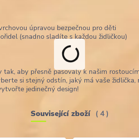
ovrchovou úpravou bezpečnou pro děti
řidel (snadno sladíte s každou židličkou)
 tak, aby přesně pasovaly k našim rostoucí
Vyberte si stejný odstín, jaký má vaše židlička,
ytvořte jedinečný design!
Související zboží
4