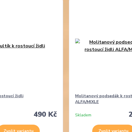
ostoucí židli
Molitanový podsedák k rosto
ALFA/MIXLE
490 Kč
Skladem
Zvolit variantu
Zvolit variantu