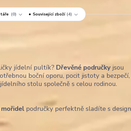
táře
0
Související zboží
4
ičky jídelní pultík?
Dřevěné područky
jsou
třebnou boční oporu, pocit jistoty a bezpečí,
ídelního stolu společně s celou rodinou.
 mořidel
područky perfektně sladíte s desi