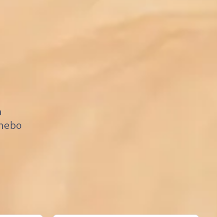
m
 nebo