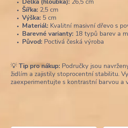
Délka (hloubka):
26,5 cm
Šířka:
2,5 cm
Výška:
5 cm
Materiál:
Kvalitní masivní dřevo s p
Barevné varianty:
18 typů barev a mo
Původ:
Poctivá česká výroba
💡
Tip pro nákup:
Područky jsou navrženy
židlím a zajistily stoprocentní stabilitu. 
zaexperimentujte s kontrastní barvou a v