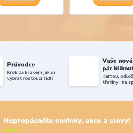
Vaše nová
Průvodce
pár kliknu
Krok za krokem jak si
Kartou, odlo
vybrat rostoucí židli
třetiny i na s
Nepropásněte novinky, akce a slevy!