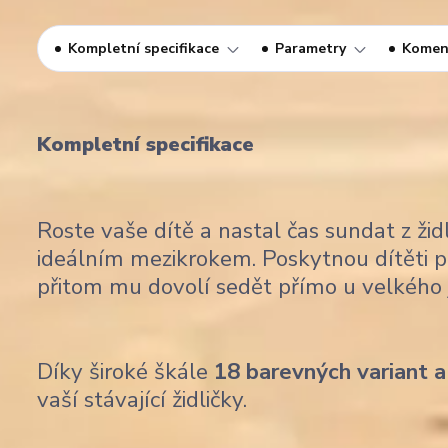
Kompletní specifikace
Parametry
Komen
Kompletní specifikace
Roste vaše dítě a nastal čas sundat z židl
ideálním mezikrokem. Poskytnou dítěti po
přitom mu dovolí sedět přímo u velkého j
Díky široké škále
18 barevných variant a
vaší stávající židličky.