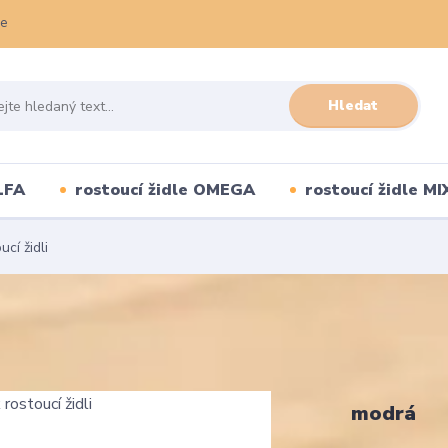
ce
Hledat
LFA
rostoucí židle OMEGA
rostoucí židle MI
cí židli
modrá