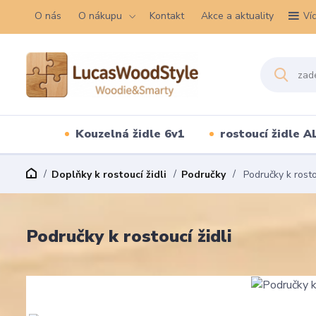
O nás
O nákupu
Kontakt
Akce a aktuality
Ví
Kouzelná židle 6v1
rostoucí židle A
Doplňky k rostoucí židli
Područky
Područky k rostou
Područky k rostoucí židli