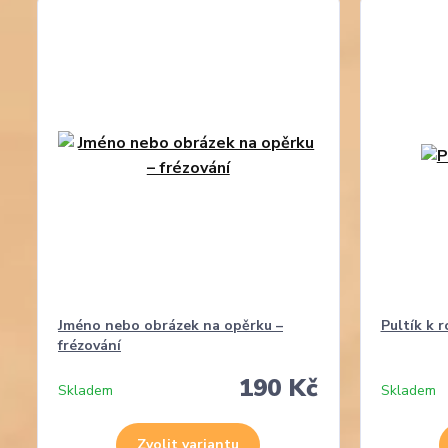
Jméno nebo obrázek na opěrku –
Pultík k r
frézování
190 Kč
Skladem
Skladem
Zvolit variantu