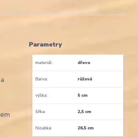
Parametry
materiál
dřevo
 a
Barva
růžová
výška
5 cm
šířka
2,5 cm
gnem
hloubka
26,5 cm