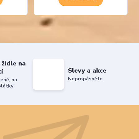
 židle na
Slevy a akce
tí
Nepropásněte
ženě, na
plátky