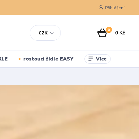
Přihlášení
0
0 Kč
CZK
Více
XLE
rostoucí židle EASY