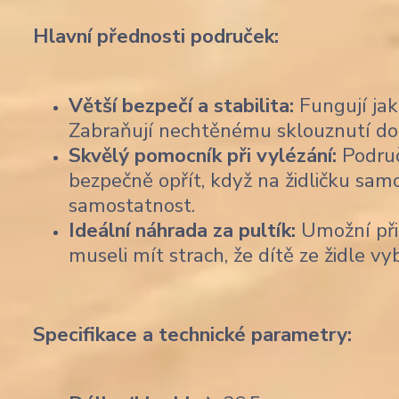
Hlavní přednosti područek:
Větší bezpečí a stabilita:
Fungují jak
Zabraňují nechtěnému sklouznutí do st
Skvělý pomocník při vylézání:
Područ
bezpečně opřít, když na židličku samo
samostatnost.
Ideální náhrada za pultík:
Umožní přis
museli mít strach, že dítě ze židle vy
Specifikace a technické parametry: