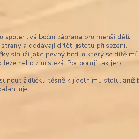
o spolehlivá boční zábrana pro menší děti.
rany a dodávají dítěti jistotu při sezení.
ky slouží jako pevný bod, o který se dítě m
 leze nebo z ní slézá. Podporují tak jeho
unout židličku těsně k jídelnímu stolu, aniž 
balancuje.