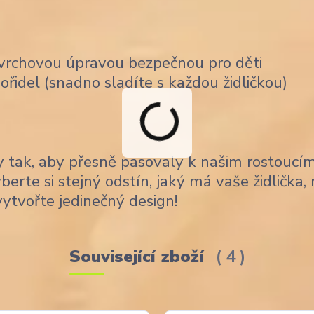
ovrchovou úpravou bezpečnou pro děti
řidel (snadno sladíte s každou židličkou)
 tak, aby přesně pasovaly k našim rostoucí
Vyberte si stejný odstín, jaký má vaše židlička,
ytvořte jedinečný design!
Související zboží
4