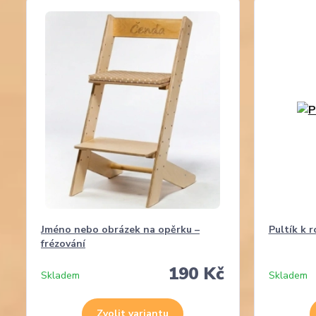
Jméno nebo obrázek na opěrku –
Pultík k r
frézování
190 Kč
Skladem
Skladem
Zvolit variantu