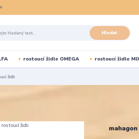
ce
Hledat
LFA
rostoucí židle OMEGA
rostoucí židle MI
cí židli
mahagon