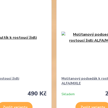
ostoucí židli
Molitanový podsedák k rosto
ALFA/MIXLE
490 Kč
Skladem
Zvolit variantu
Zvolit variantu