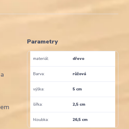
Parametry
materiál
dřevo
 a
Barva
růžová
výška
5 cm
šířka
2,5 cm
gnem
hloubka
26,5 cm