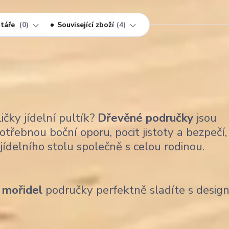
táře
0
Související zboží
4
ičky jídelní pultík?
Dřevěné područky
jsou
třebnou boční oporu, pocit jistoty a bezpečí,
ídelního stolu společně s celou rodinou.
 mořidel
područky perfektně sladíte s desi