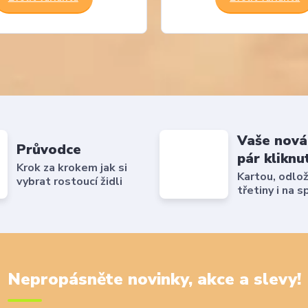
Vaše nová
Průvodce
pár kliknu
Krok za krokem jak si
Kartou, odlo
vybrat rostoucí židli
třetiny i na s
Nepropásněte novinky, akce a slevy!