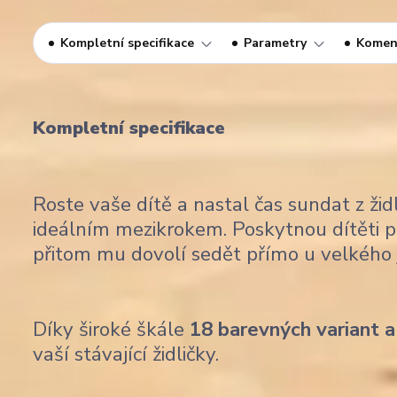
Kompletní specifikace
Parametry
Komen
Kompletní specifikace
Roste vaše dítě a nastal čas sundat z židl
ideálním mezikrokem. Poskytnou dítěti po
přitom mu dovolí sedět přímo u velkého j
Díky široké škále
18 barevných variant a
vaší stávající židličky.