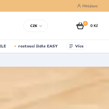
Přihlášení
0
0 Kč
CZK
Více
XLE
rostoucí židle EASY