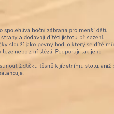
o spolehlivá boční zábrana pro menší děti.
rany a dodávají dítěti jistotu při sezení.
ky slouží jako pevný bod, o který se dítě m
 leze nebo z ní slézá. Podporují tak jeho
unout židličku těsně k jídelnímu stolu, aniž 
balancuje.