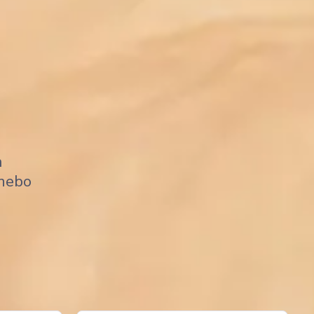
m
 nebo