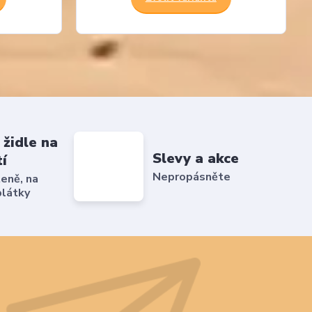
 židle na
Slevy a akce
tí
Nepropásněte
ženě, na
plátky