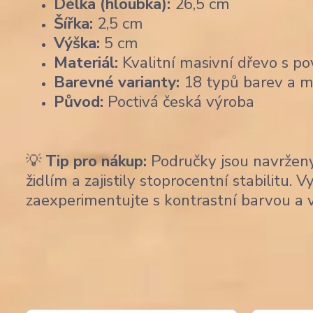
Délka (hloubka):
26,5 cm
Šířka:
2,5 cm
Výška:
5 cm
Materiál:
Kvalitní masivní dřevo s p
Barevné varianty:
18 typů barev a mo
Původ:
Poctivá česká výroba
💡
Tip pro nákup:
Područky jsou navrženy
židlím a zajistily stoprocentní stabilitu. 
zaexperimentujte s kontrastní barvou a v