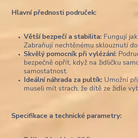
Hlavní přednosti područek:
Větší bezpečí a stabilita:
Fungují jak
Zabraňují nechtěnému sklouznutí do st
Skvělý pomocník při vylézání:
Područ
bezpečně opřít, když na židličku samo
samostatnost.
Ideální náhrada za pultík:
Umožní přis
museli mít strach, že dítě ze židle vy
Specifikace a technické parametry: