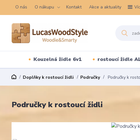
O nás
O nákupu
Kontakt
Akce a aktuality
Ví
Kouzelná židle 6v1
rostoucí židle A
Doplňky k rostoucí židli
Područky
Područky k rostou
Područky k rostoucí židli