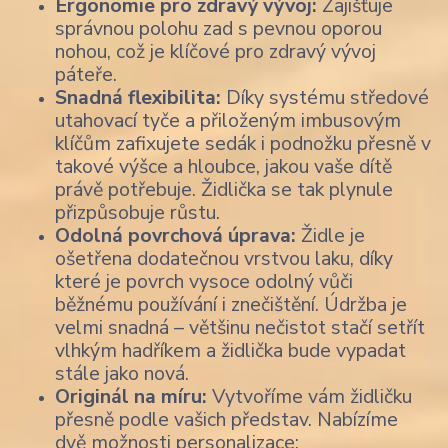
Ergonomie pro zdravý vývoj:
Zajišťuje
správnou polohu zad s pevnou oporou
nohou, což je klíčové pro zdravý vývoj
páteře.
Snadná flexibilita:
Díky systému středové
utahovací tyče a přiloženým imbusovým
klíčům zafixujete sedák i podnožku přesně v
takové výšce a hloubce, jakou vaše dítě
právě potřebuje. Židlička se tak plynule
přizpůsobuje růstu.
Odolná povrchová úprava:
Židle je
ošetřena dodatečnou vrstvou laku, díky
které je povrch vysoce odolný vůči
běžnému používání i znečištění. Údržba je
velmi snadná – většinu nečistot stačí setřít
vlhkým hadříkem a židlička bude vypadat
stále jako nová.
Originál na míru:
Vytvoříme vám židličku
přesně podle vašich představ. Nabízíme
dvě možnosti personalizace: