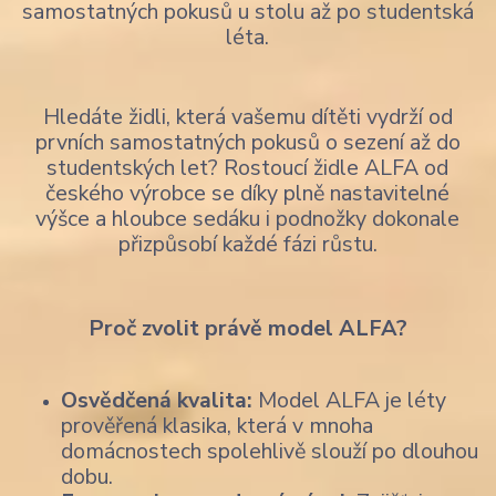
samostatných pokusů u stolu až po studentská
léta.
Hledáte židli, která vašemu dítěti vydrží od
prvních samostatných pokusů o sezení až do
studentských let? Rostoucí židle ALFA od
českého výrobce se díky plně nastavitelné
výšce a hloubce sedáku i podnožky dokonale
přizpůsobí každé fázi růstu.
Proč zvolit právě model ALFA?
Osvědčená kvalita:
Model ALFA je léty
prověřená klasika, která v mnoha
domácnostech spolehlivě slouží po dlouhou
dobu.