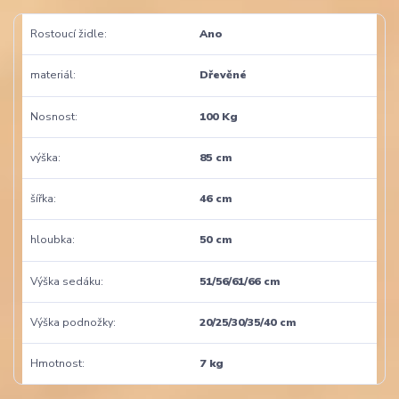
Rostoucí židle
Ano
materiál
Dřevěné
Nosnost
100 Kg
výška
85 cm
šířka
46 cm
hloubka
50 cm
Výška sedáku
51/56/61/66 cm
Výška podnožky
20/25/30/35/40 cm
Hmotnost
7 kg