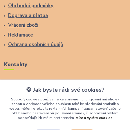
Obchodní podmínky
Doprava a platba
Vrácení zboží
Reklamace
Ochrana osobních údajů
Kontakty
Zákaznická podpora Lucas Wood Style
🍪 Jak byste rádi své cookies?
+420 774 291 043
Soubory cookies používáme ke správnému fungování našeho e-
shopu a v případě vašeho souhlasu také ke sledování statistik o
info@rostouci-zidle.cz
webu, měření efektivity reklamních kampaní, zapamatování vašeho
oblíbeného nastavení při používání stránek, či zobrazení reklam
odpovídajících vašim preferencím.
Více k využití cookies