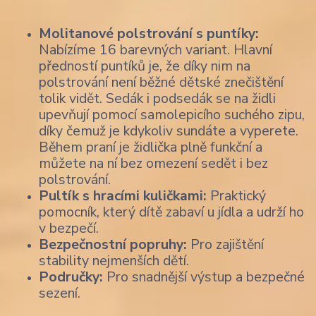
Molitanové polstrování s puntíky:
Nabízíme 16 barevných variant. Hlavní
předností puntíků je, že díky nim na
polstrování není běžné dětské znečištění
tolik vidět. Sedák i podsedák se na židli
upevňují pomocí samolepicího suchého zipu,
díky čemuž je kdykoliv sundáte a vyperete.
Během praní je židlička plně funkční a
můžete na ní bez omezení sedět i bez
polstrování.
Pultík s hracími kuličkami:
Praktický
pomocník, který dítě zabaví u jídla a udrží ho
v bezpečí.
Bezpečnostní popruhy:
Pro zajištění
stability nejmenších dětí.
Područky:
Pro snadnější výstup a bezpečné
sezení.