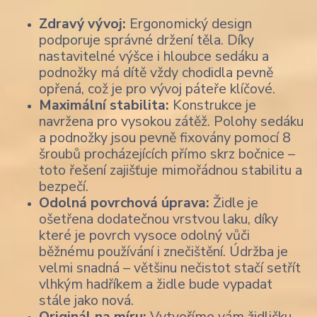
Zdravý vývoj:
Ergonomický design
podporuje správné držení těla. Díky
nastavitelné výšce i hloubce sedáku a
podnožky má dítě vždy chodidla pevně
opřená, což je pro vývoj páteře klíčové.
Maximální stabilita:
Konstrukce je
navržena pro vysokou zátěž. Polohy sedáku
a podnožky jsou pevně fixovány pomocí 8
šroubů procházejících přímo skrz bočnice –
toto řešení zajišťuje mimořádnou stabilitu a
bezpečí.
Odolná povrchová úprava:
Židle je
ošetřena dodatečnou vrstvou laku, díky
které je povrch vysoce odolný vůči
běžnému používání i znečištění. Údržba je
velmi snadná – většinu nečistot stačí setřít
vlhkým hadříkem a židle bude vypadat
stále jako nová.
Originál na míru:
Vytvoříme vám židličku