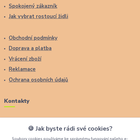
Spokojený zákazník
Jak vybrat rostoucí židli
Obchodní podmínky
Doprava a platba
Vrácení zboží
Reklamace
Ochrana osobních údajů
Kontakty
Zákaznická podpora Lucas Wood Style
🍪 Jak byste rádi své cookies?
+420 774 291 043
Soubory cookies používáme ke správnému fungování našeho e-