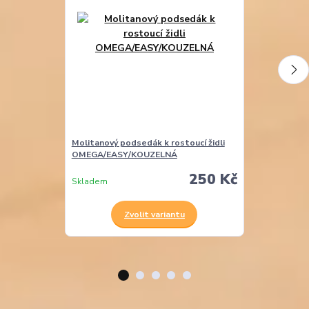
Molitanový podsedák k rostoucí židli
Molitanová opě
OMEGA/EASY/KOUZELNÁ
ALFA/OMEGA
250 Kč
Skladem
Skladem
Zvolit variantu
Z