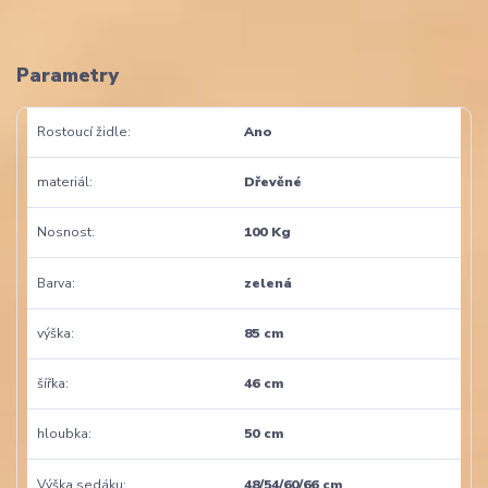
Parametry
Rostoucí židle
Ano
materiál
Dřevěné
Nosnost
100 Kg
Barva
zelená
výška
85 cm
šířka
46 cm
hloubka
50 cm
Výška sedáku
48/54/60/66 cm