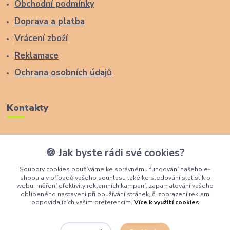
Obchodní podmínky
Doprava a platba
Vrácení zboží
Reklamace
Ochrana osobních údajů
Kontakty
Zákaznická podpora Lucas Wood Style
🍪 Jak byste rádi své cookies?
+420 774 291 043
Soubory cookies používáme ke správnému fungování našeho e-
shopu a v případě vašeho souhlasu také ke sledování statistik o
info@rostouci-zidle.cz
webu, měření efektivity reklamních kampaní, zapamatování vašeho
oblíbeného nastavení při používání stránek, či zobrazení reklam
odpovídajících vašim preferencím.
Více k využití cookies