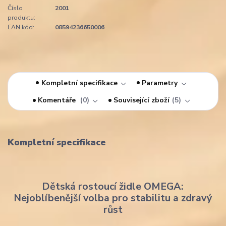
Číslo
2001
produktu:
EAN kód:
08594236650006
Kompletní specifikace
Parametry
Komentáře
0
Související zboží
5
Kompletní specifikace
Dětská rostoucí židle OMEGA:
Nejoblíbenější volba pro stabilitu a zdravý
růst