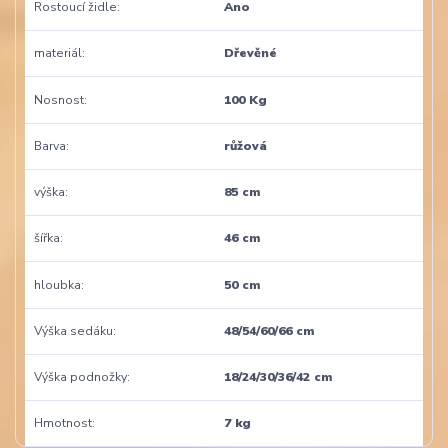
Rostoucí židle
Ano
materiál
Dřevěné
Nosnost
100 Kg
Barva
růžová
výška
85 cm
šířka
46 cm
hloubka
50 cm
Výška sedáku
48/54/60/66 cm
Výška podnožky
18/24/30/36/42 cm
Hmotnost
7 kg