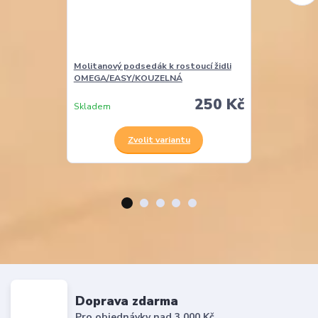
Molitanový podsedák k rostoucí židli
Molitanová opě
OMEGA/EASY/KOUZELNÁ
ALFA/OMEGA
250 Kč
Skladem
Skladem
Zvolit variantu
Z
Doprava zdarma
Pro objednávky nad 3 000 Kč