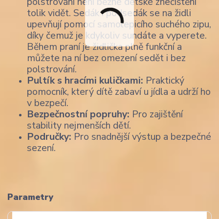
polstrování není běžné dětské znečištění
tolik vidět. Sedák i podsedák se na židli
upevňují pomocí samolepicího suchého zipu,
díky čemuž je kdykoliv sundáte a vyperete.
Během praní je židlička plně funkční a
můžete na ní bez omezení sedět i bez
polstrování.
Pultík s hracími kuličkami:
Praktický
pomocník, který dítě zabaví u jídla a udrží ho
v bezpečí.
Bezpečnostní popruhy:
Pro zajištění
stability nejmenších dětí.
Područky:
Pro snadnější výstup a bezpečné
sezení.
Parametry