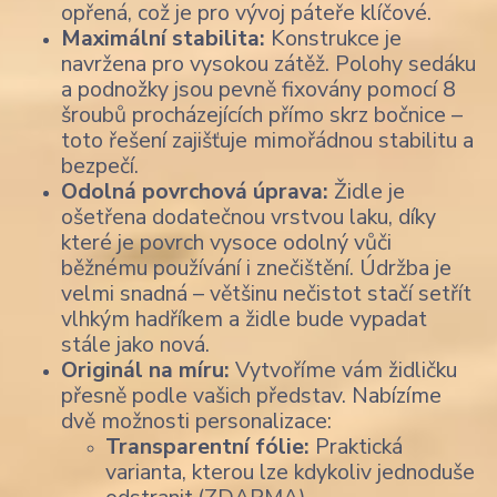
opřená, což je pro vývoj páteře klíčové.
Maximální stabilita:
Konstrukce je
navržena pro vysokou zátěž. Polohy sedáku
a podnožky jsou pevně fixovány pomocí 8
šroubů procházejících přímo skrz bočnice –
toto řešení zajišťuje mimořádnou stabilitu a
bezpečí.
Odolná povrchová úprava:
Židle je
ošetřena dodatečnou vrstvou laku, díky
které je povrch vysoce odolný vůči
běžnému používání i znečištění. Údržba je
velmi snadná – většinu nečistot stačí setřít
vlhkým hadříkem a židle bude vypadat
stále jako nová.
Originál na míru:
Vytvoříme vám židličku
přesně podle vašich představ. Nabízíme
dvě možnosti personalizace:
Transparentní fólie:
Praktická
varianta, kterou lze kdykoliv jednoduše