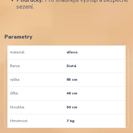
sezení.
Parametry
materiál
dřevo
Barva
žlutá
výška
85 cm
šířka
46 cm
hloubka
50 cm
Hmotnost
7 kg