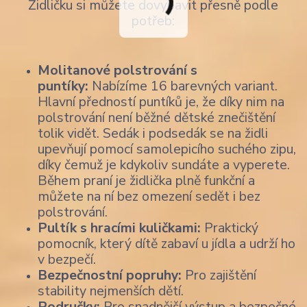
Židličku si můžete dovybavit přesně podle
potřeb:
Molitanové polstrování s
puntíky:
Nabízíme 16 barevných variant.
Hlavní předností puntíků je, že díky nim na
polstrování není běžné dětské znečištění
tolik vidět. Sedák i podsedák se na židli
upevňují pomocí samolepicího suchého zipu,
díky čemuž je kdykoliv sundáte a vyperete.
Během praní je židlička plně funkční a
můžete na ní bez omezení sedět i bez
polstrování.
Pultík s hracími kuličkami:
Praktický
pomocník, který dítě zabaví u jídla a udrží ho
v bezpečí.
Bezpečnostní popruhy:
Pro zajištění
stability nejmenších dětí.
Područky:
Pro snadnější výstup a bezpečné