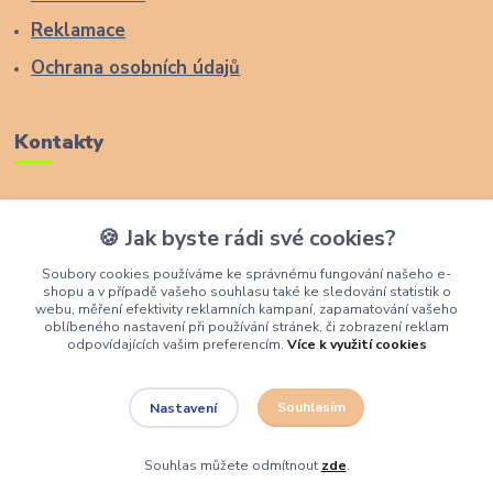
Reklamace
Ochrana osobních údajů
Kontakty
Zákaznická podpora Lucas Wood Style
🍪 Jak byste rádi své cookies?
+420 774 291 043
Soubory cookies používáme ke správnému fungování našeho e-
shopu a v případě vašeho souhlasu také ke sledování statistik o
info@rostouci-zidle.cz
webu, měření efektivity reklamních kampaní, zapamatování vašeho
oblíbeného nastavení při používání stránek, či zobrazení reklam
odpovídajících vašim preferencím.
Více k využití cookies
Souhlasím
Nastavení
Lucas Wood Style
Souhlas můžete odmítnout
zde
.
Vytvořeno na
Eshop-rychle.cz