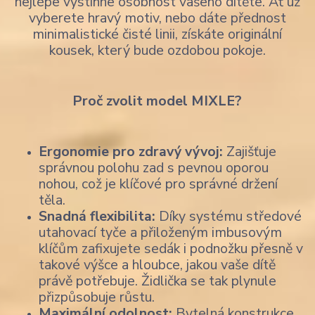
nejlépe vystihne osobnost vašeho dítěte. Ať už
vyberete hravý motiv, nebo dáte přednost
minimalistické čisté linii, získáte originální
kousek, který bude ozdobou pokoje.
Proč zvolit model MIXLE?
Ergonomie pro zdravý vývoj:
Zajišťuje
správnou polohu zad s pevnou oporou
nohou, což je klíčové pro správné držení
těla.
Snadná flexibilita:
Díky systému středové
utahovací tyče a přiloženým imbusovým
klíčům zafixujete sedák i podnožku přesně v
takové výšce a hloubce, jakou vaše dítě
právě potřebuje. Židlička se tak plynule
přizpůsobuje růstu.
Maximální odolnost:
Bytelná konstrukce