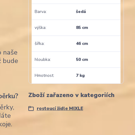
Barva
šedá
výška
85 cm
šířka
46 cm
o naše
nž bude
hloubka
50 cm
Hmotnost
7 kg
Zboží zařazeno v kategoriích
pěrku?
ěrky,
rostoucí židle MIXLE
dáte
koje.