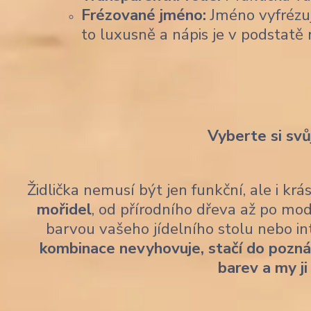
Frézované jméno:
Jméno vyfrézu
to luxusně a nápis je v podstatě 
Vyberte si svů
Židlička nemusí být jen funkční, ale i kr
mořidel
, od přírodního dřeva až po mod
barvou vašeho jídelního stolu nebo i
kombinace nevyhovuje, stačí do pozn
barev a my ji