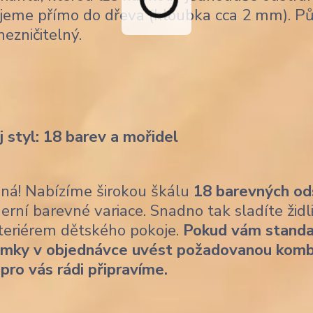
jeme přímo do dřeva (hloubka cca 2 mm). Pů
nezničitelný.
j styl: 18 barev a mořidel
ásná! Nabízíme širokou škálu
18 barevných od
erní barevné variace. Snadno tak sladíte židl
nteriérem dětského pokoje.
Pokud vám standa
ámky v objednávce uvést požadovanou komb
 pro vás rádi připravíme.