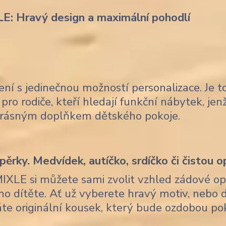
LE: Hravý design a maximální pohodlí
ení s jedinečnou možností personalizace. Je t
pro rodiče, kteří hledají funkční nábytek, je
krásným doplňkem dětského pokoje.
ěrky. Medvídek, autíčko, srdíčko či čistou o
MIXLE si můžete sami zvolit vzhled zádové op
ho dítěte. Ať už vyberete hravý motiv, nebo 
skáte originální kousek, který bude ozdobou po