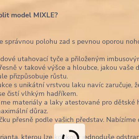
olit model MIXLE?
je správnou polohu zad s pevnou oporou noho
dové utahovací tyče a přiloženým imbusov
řesně v takové výšce a hloubce, jakou vaše d
ule přizpůsobuje růstu.
ce s unikátní vrstvou laku navíc zaručuje, ž
 se čistí vlhkým hadříkem.
me materiály a laky atestované pro dětské h
aximální důraz.
čku přesně podle vašich představ. Nabízíme
ianta, kterou lze kdykoliv jednoduše odstran