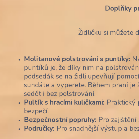
Doplňky p
Židličku si můžete 
Molitanové polstrování s puntíky:
Na
puntíků je, že díky nim na polstrován
podsedák se na židli upevňují pomocí
sundáte a vyperete. Během praní je 
sedět i bez polstrování.
Pultík s hracími kuličkami:
Praktický p
bezpečí.
Bezpečnostní popruhy:
Pro zajištění 
Područky:
Pro snadnější výstup a be