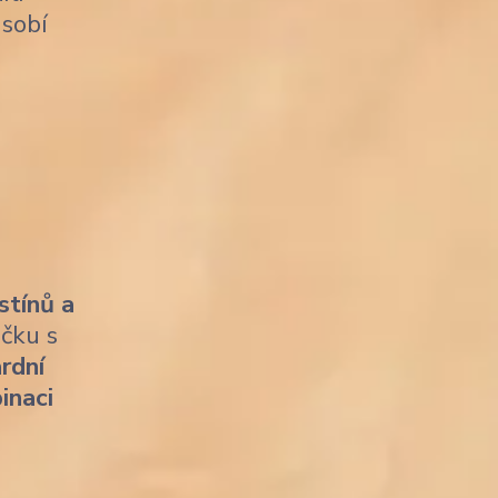
sobí
stínů a
ičku s
rdní
inaci