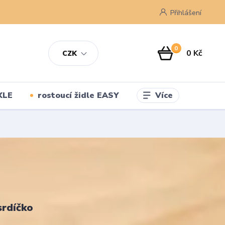
Přihlášení
0
0 Kč
CZK
Více
XLE
rostoucí židle EASY
srdíčko