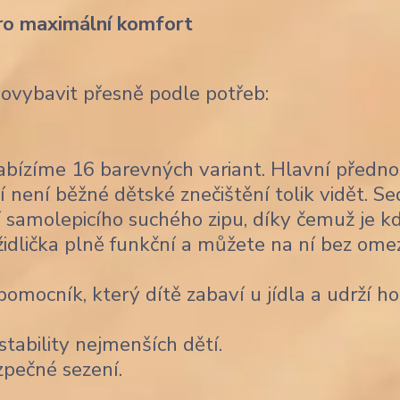
ro maximální komfort
dovybavit přesně podle potřeb:
bízíme 16 barevných variant. Hlavní předno
í není běžné dětské znečištění tolik vidět. Se
 samolepicího suchého zipu, díky čemuž je k
židlička plně funkční a můžete na ní bez ome
omocník, který dítě zabaví u jídla a udrží ho
stability nejmenších dětí.
zpečné sezení.