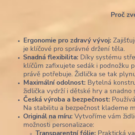
Proč zv
Ergonomie pro zdravý vývoj:
Zajišťu
je klíčové pro správné držení těla.
Snadná flexibilita:
Díky systému stře
klíčům zafixujete sedák i podnožku p
právě potřebuje. Židlička se tak plyn
Maximální odolnost:
Bytelná konstruk
židlička vydrží i dětské hry a snadno
Česká výroba a bezpečnost:
Používá
Na stabilitu a bezpečnost klademe m
Originál na míru:
Vytvoříme vám židli
možnosti personalizace:
Transparentní fólie:
Praktická var