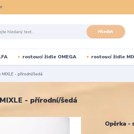
ce
Hledat
LFA
rostoucí židle OMEGA
rostoucí židle MI
 MIXLE - přírodní/šedá
 MIXLE - přírodní/šedá
Opěrka - 