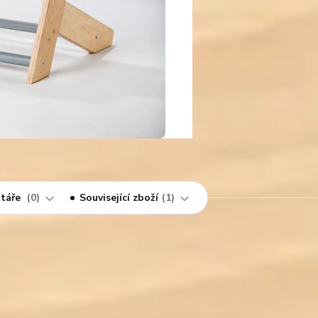
táře
0
Související zboží
1