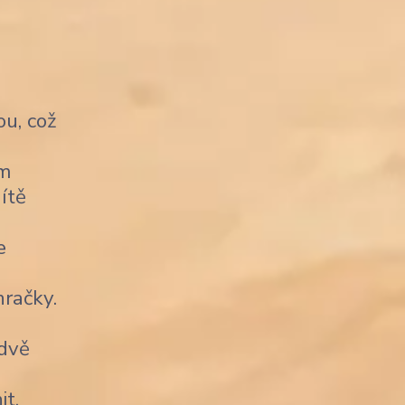
u, což
ým
ítě
e
račky.
 dvě
it.