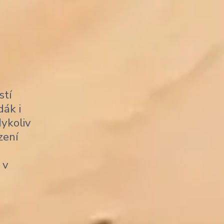
stí
dák i
dykoliv
zení
 v