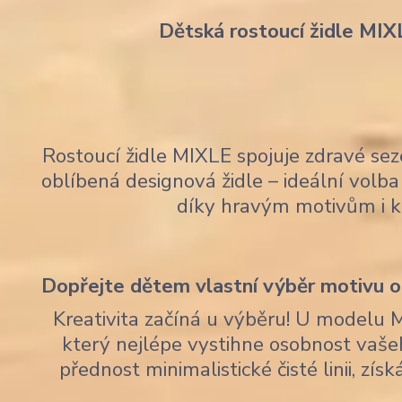
Dětská rostoucí židle MIX
Rostoucí židle MIXLE spojuje zdravé sez
oblíbená designová židle – ideální volba 
díky hravým motivům i 
Dopřejte dětem vlastní výběr motivu op
Kreativita začíná u výběru! U modelu 
který nejlépe vystihne osobnost vaše
přednost minimalistické čisté linii, zí