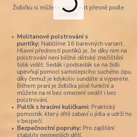
Židličku si můžete dovybavit přesně podle
potřeb:
Molitanové polstrování s
puntíky:
Nabízíme 16 barevných variant.
Hlavní předností puntíků je, že díky nim na
polstrování není běžné dětské znečištění
tolik vidět. Sedák i podsedák se na židli
upevňují pomocí samolepicího suchého zipu,
díky čemuž je kdykoliv sundáte a vyperete.
Během praní je židlička plně funkční a
můžete na ní bez omezení sedět i bez
polstrování.
Pultík s hracími kuličkami:
Praktický
pomocník, který dítě zabaví u jídla a udrží ho
v bezpečí.
Bezpečnostní popruhy:
Pro zajištění
stability nejmenších dětí.