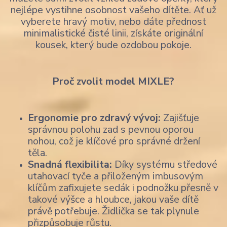
nejlépe vystihne osobnost vašeho dítěte. Ať už
vyberete hravý motiv, nebo dáte přednost
minimalistické čisté linii, získáte originální
kousek, který bude ozdobou pokoje.
Proč zvolit model MIXLE?
Ergonomie pro zdravý vývoj:
Zajišťuje
správnou polohu zad s pevnou oporou
nohou, což je klíčové pro správné držení
těla.
Snadná flexibilita:
Díky systému středové
utahovací tyče a přiloženým imbusovým
klíčům zafixujete sedák i podnožku přesně v
takové výšce a hloubce, jakou vaše dítě
právě potřebuje. Židlička se tak plynule
přizpůsobuje růstu.