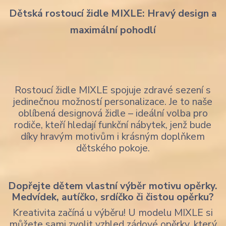
Dětská rostoucí židle MIXLE: Hravý design a
maximální pohodlí
Rostoucí židle MIXLE spojuje zdravé sezení s
jedinečnou možností personalizace. Je to naše
oblíbená designová židle – ideální volba pro
rodiče, kteří hledají funkční nábytek, jenž bude
díky hravým motivům i krásným doplňkem
dětského pokoje.
Dopřejte dětem vlastní výběr motivu opěrky.
Medvídek, autíčko, srdíčko či čistou opěrku?
Kreativita začíná u výběru! U modelu MIXLE si
můžete sami zvolit vzhled zádové opěrky, který