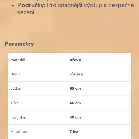
Područky:
Pro snadnější výstup a bezpečné
sezení.
Parametry
materiál
dřevo
Barva
růžová
výška
85 cm
šířka
46 cm
hloubka
50 cm
Hmotnost
7 kg