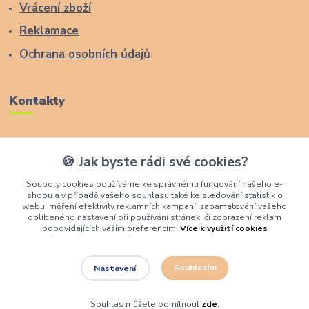
Vrácení zboží
Reklamace
Ochrana osobních údajů
Kontakty
Zákaznická podpora Lucas Wood Style
🍪 Jak byste rádi své cookies?
+420 774 291 043
Soubory cookies používáme ke správnému fungování našeho e-
shopu a v případě vašeho souhlasu také ke sledování statistik o
info@rostouci-zidle.cz
webu, měření efektivity reklamních kampaní, zapamatování vašeho
oblíbeného nastavení při používání stránek, či zobrazení reklam
odpovídajících vašim preferencím.
Více k využití cookies
Souhlasím
Nastavení
Lucas Wood Style
Souhlas můžete odmítnout
zde
.
Vytvořeno na
Eshop-rychle.cz