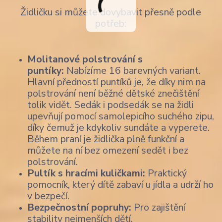
Židličku si můžete dovybavit přesně podle
potřeb:
Molitanové polstrování s
puntíky:
Nabízíme 16 barevných variant.
Hlavní předností puntíků je, že díky nim na
polstrování není běžné dětské znečištění
tolik vidět. Sedák i podsedák se na židli
upevňují pomocí samolepicího suchého zipu,
díky čemuž je kdykoliv sundáte a vyperete.
Během praní je židlička plně funkční a
můžete na ní bez omezení sedět i bez
polstrování.
Pultík s hracími kuličkami:
Praktický
pomocník, který dítě zabaví u jídla a udrží ho
v bezpečí.
Bezpečnostní popruhy:
Pro zajištění
stability nejmenších dětí.