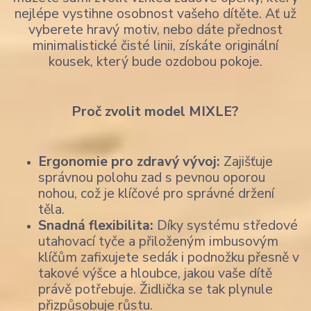
nejlépe vystihne osobnost vašeho dítěte. Ať už
vyberete hravý motiv, nebo dáte přednost
minimalistické čisté linii, získáte originální
kousek, který bude ozdobou pokoje.
Proč zvolit model MIXLE?
Ergonomie pro zdravý vývoj:
Zajišťuje
správnou polohu zad s pevnou oporou
nohou, což je klíčové pro správné držení
těla.
Snadná flexibilita:
Díky systému středové
utahovací tyče a přiloženým imbusovým
klíčům zafixujete sedák i podnožku přesně v
takové výšce a hloubce, jakou vaše dítě
právě potřebuje. Židlička se tak plynule
přizpůsobuje růstu.