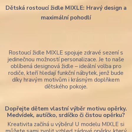
Dětská rostoucí židle MIXLE: Hravý design a
maximální pohodlí
Rostoucí židle MIXLE spojuje zdravé sezení s
jedinečnou možností personalizace. Je to naše
oblíbená designová židle – ideální volba pro
rodiče, kteří hledají funkční nábytek, jenž bude
díky hravým motivům i krásným doplňkem
dětského pokoje.
Dopřejte dětem vlastní výběr motivu opěrky.
Medvídek, autíčko, srdíčko či čistou opěrku?
Kreativita začíná u výběru! U modelu MIXLE si
můžete sami zvolit vzhled zádové opěrky, který