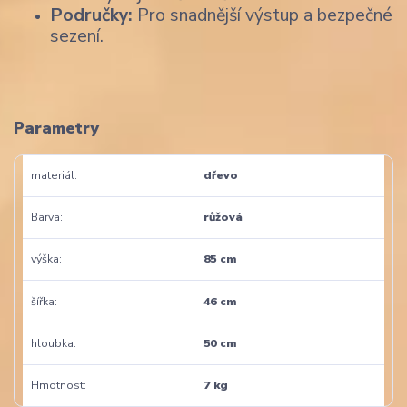
Područky:
Pro snadnější výstup a bezpečné
sezení.
Parametry
materiál
dřevo
Barva
růžová
výška
85 cm
šířka
46 cm
hloubka
50 cm
Hmotnost
7 kg