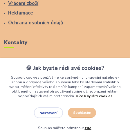
Vrácení zboží
Reklamace
Ochrana osobních údajů
Kontakty
Zákaznická podpora Lucas Wood Style
🍪 Jak byste rádi své cookies?
+420 774 291 043
Soubory cookies používáme ke správnému fungování našeho e-
shopu a v případě vašeho souhlasu také ke sledování statistik o
info@rostouci-zidle.cz
webu, měření efektivity reklamních kampaní, zapamatování vašeho
oblíbeného nastavení při používání stránek, či zobrazení reklam
odpovídajících vašim preferencím.
Více k využití cookies
Souhlasím
Nastavení
Lucas Wood Style
Souhlas můžete odmítnout
zde
.
Vytvořeno na
Eshop-rychle.cz