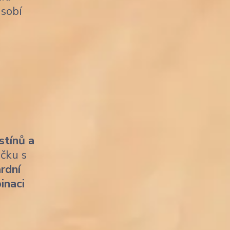
sobí
stínů a
ičku s
rdní
inaci