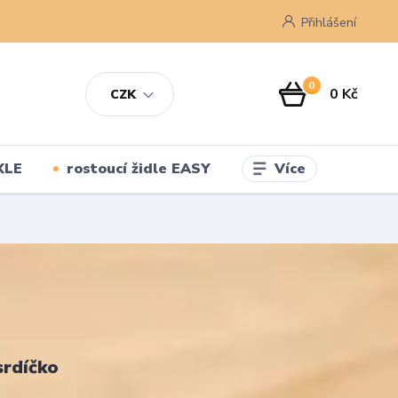
Přihlášení
0
0 Kč
CZK
Více
XLE
rostoucí židle EASY
srdíčko