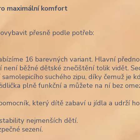
ro maximální komfort
dovybavit přesně podle potřeb:
bízíme 16 barevných variant. Hlavní předno
í není běžné dětské znečištění tolik vidět. Se
 samolepicího suchého zipu, díky čemuž je k
židlička plně funkční a můžete na ní bez ome
omocník, který dítě zabaví u jídla a udrží ho
stability nejmenších dětí.
zpečné sezení.