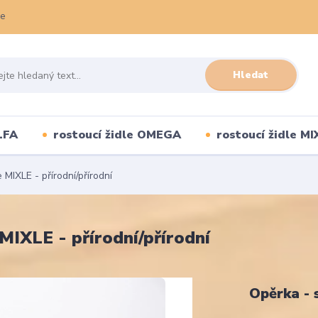
ce
Hledat
LFA
rostoucí židle OMEGA
rostoucí židle MI
MIXLE - přírodní/přírodní
MIXLE - přírodní/přírodní
Opěrka - 