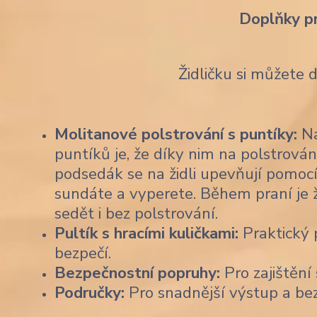
Doplňky p
Židličku si můžete 
Molitanové polstrování s puntíky:
Na
puntíků je, že díky nim na polstrován
podsedák se na židli upevňují pomocí
sundáte a vyperete. Během praní je 
sedět i bez polstrování.
Pultík s hracími kuličkami:
Praktický p
bezpečí.
Bezpečnostní popruhy:
Pro zajištění 
Područky:
Pro snadnější výstup a be