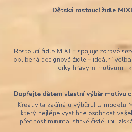
Dětská rostoucí židle MIX
Rostoucí židle MIXLE spojuje zdravé sez
oblíbená designová židle – ideální volba 
díky hravým motivům i 
Dopřejte dětem vlastní výběr motivu op
Kreativita začíná u výběru! U modelu 
který nejlépe vystihne osobnost vaše
přednost minimalistické čisté linii, zí