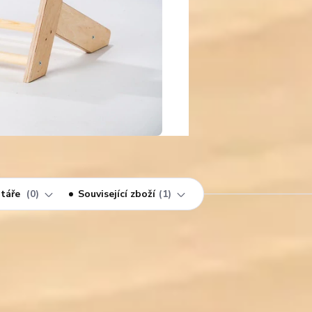
táře
0
Související zboží
1