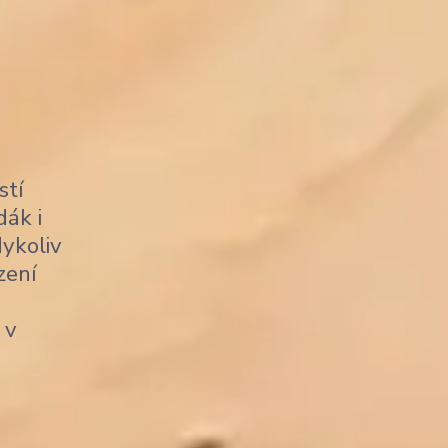
stí
dák i
dykoliv
zení
 v