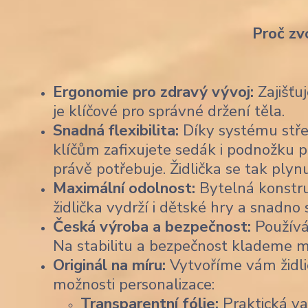
Proč zv
Ergonomie pro zdravý vývoj:
Zajišťu
je klíčové pro správné držení těla.
Snadná flexibilita:
Díky systému stře
klíčům zafixujete sedák i podnožku p
právě potřebuje. Židlička se tak plyn
Maximální odolnost:
Bytelná konstruk
židlička vydrží i dětské hry a snadno
Česká výroba a bezpečnost:
Používá
Na stabilitu a bezpečnost klademe m
Originál na míru:
Vytvoříme vám židli
možnosti personalizace:
Transparentní fólie:
Praktická var