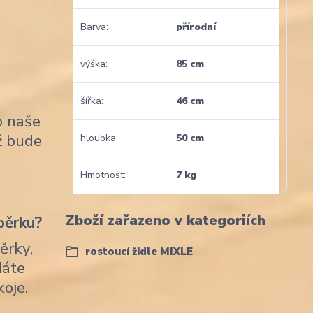
Barva
přírodní
výška
85 cm
šířka
46 cm
o naše
nž bude
hloubka
50 cm
Hmotnost
7 kg
Zboží zařazeno v kategoriích
pěrku?
ěrky,
rostoucí židle MIXLE
dáte
koje.