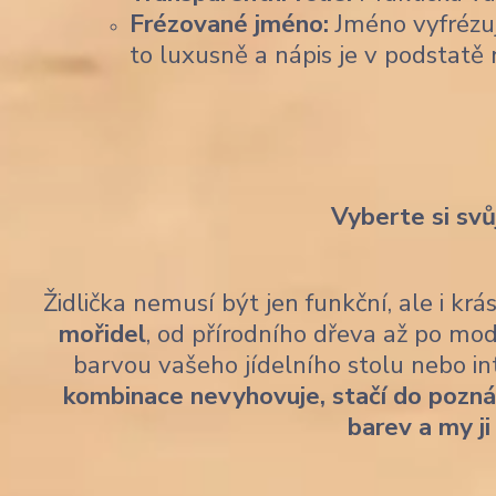
Frézované jméno:
Jméno vyfrézu
to luxusně a nápis je v podstatě 
Vyberte si svů
Židlička nemusí být jen funkční, ale i kr
mořidel
, od přírodního dřeva až po mod
barvou vašeho jídelního stolu nebo i
kombinace nevyhovuje, stačí do pozn
barev a my ji