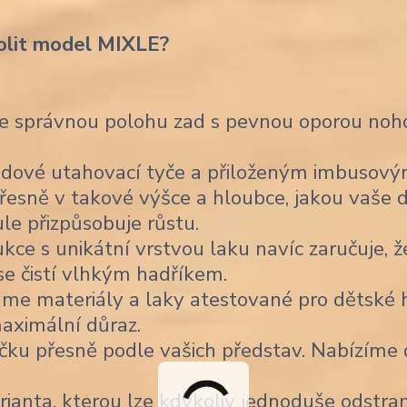
olit model MIXLE?
je správnou polohu zad s pevnou oporou noho
dové utahovací tyče a přiloženým imbusov
řesně v takové výšce a hloubce, jakou vaše d
ule přizpůsobuje růstu.
ce s unikátní vrstvou laku navíc zaručuje, ž
 se čistí vlhkým hadříkem.
me materiály a laky atestované pro dětské h
aximální důraz.
čku přesně podle vašich představ. Nabízíme
ianta, kterou lze kdykoliv jednoduše odstran