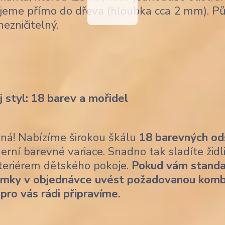
jeme přímo do dřeva (hloubka cca 2 mm). Pů
nezničitelný.
j styl: 18 barev a mořidel
ásná! Nabízíme širokou škálu
18 barevných od
erní barevné variace. Snadno tak sladíte židl
nteriérem dětského pokoje.
Pokud vám standa
ámky v objednávce uvést požadovanou komb
 pro vás rádi připravíme.