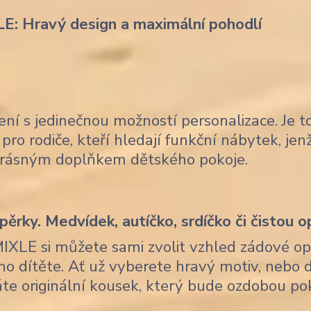
LE: Hravý design a maximální pohodlí
ení s jedinečnou možností personalizace. Je t
pro rodiče, kteří hledají funkční nábytek, je
krásným doplňkem dětského pokoje.
ěrky. Medvídek, autíčko, srdíčko či čistou o
MIXLE si můžete sami zvolit vzhled zádové op
ho dítěte. Ať už vyberete hravý motiv, nebo 
skáte originální kousek, který bude ozdobou po