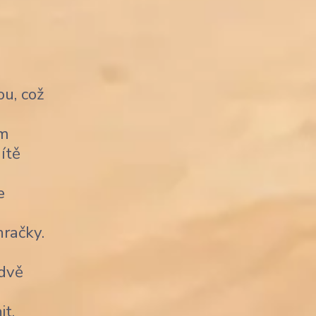
u, což
ým
ítě
e
račky.
 dvě
it.