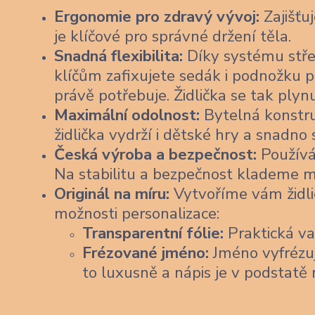
Ergonomie pro zdravý vývoj:
Zajišťu
je klíčové pro správné držení těla.
Snadná flexibilita:
Díky systému stře
klíčům zafixujete sedák i podnožku p
právě potřebuje. Židlička se tak plyn
Maximální odolnost:
Bytelná konstruk
židlička vydrží i dětské hry a snadno
Česká výroba a bezpečnost:
Používá
Na stabilitu a bezpečnost klademe m
Originál na míru:
Vytvoříme vám židli
možnosti personalizace:
Transparentní fólie:
Praktická var
Frézované jméno:
Jméno vyfrézu
to luxusně a nápis je v podstatě 