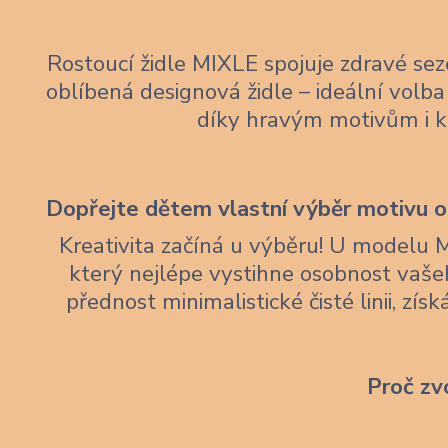
Rostoucí židle MIXLE spojuje zdravé sez
oblíbená designová židle – ideální volba 
díky hravým motivům i 
Dopřejte dětem vlastní výběr motivu op
Kreativita začíná u výběru! U modelu 
který nejlépe vystihne osobnost vaše
přednost minimalistické čisté linii, zí
Proč zv