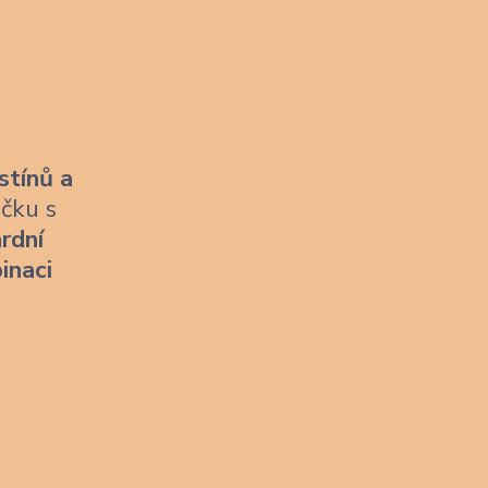
stínů a
ičku s
rdní
inaci