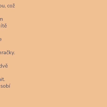
u, což
ým
ítě
e
račky.
 dvě
it.
sobí