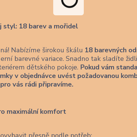
j styl: 18 barev a mořidel
ásná! Nabízíme širokou škálu
18 barevných od
erní barevné variace. Snadno tak sladíte židl
nteriérem dětského pokoje.
Pokud vám standa
ámky v objednávce uvést požadovanou komb
 pro vás rádi připravíme.
ro maximální komfort
dovybavit přesně podle potřeb: