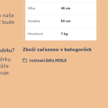
šířka
46 cm
o naše
nž bude
hloubka
50 cm
Hmotnost
7 kg
Zboží zařazeno v kategoriích
pěrku?
ěrky,
rostoucí židle MIXLE
dáte
koje.