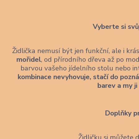
Vyberte si svů
Židlička nemusí být jen funkční, ale i kr
mořidel
, od přírodního dřeva až po mod
barvou vašeho jídelního stolu nebo i
kombinace nevyhovuje, stačí do pozn
barev a my ji
Doplňky p
Židličku si můžete 