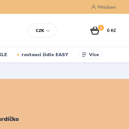
Přihlášení
0
0 Kč
CZK
Více
XLE
rostoucí židle EASY
srdíčko