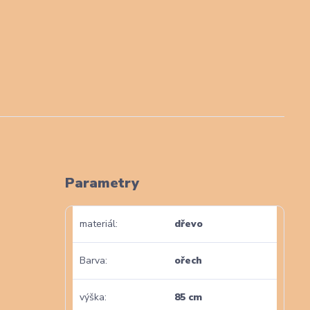
Parametry
materiál
dřevo
Barva
ořech
výška
85 cm