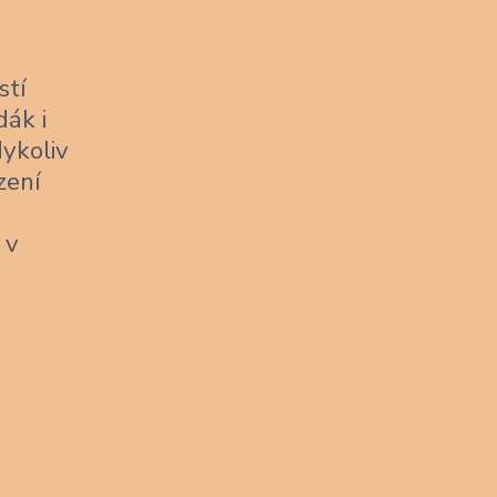
stí
dák i
dykoliv
zení
 v