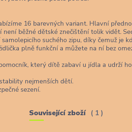
bízíme 16 barevných variant. Hlavní předno
í není běžné dětské znečištění tolik vidět. Se
 samolepicího suchého zipu, díky čemuž je k
židlička plně funkční a můžete na ní bez ome
omocník, který dítě zabaví u jídla a udrží ho
stability nejmenších dětí.
zpečné sezení.
Související zboží
1