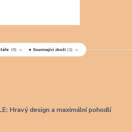
táře
0
Související zboží
1
LE: Hravý design a maximální pohodlí