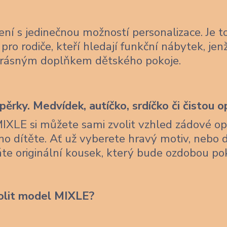
ení s jedinečnou možností personalizace. Je t
pro rodiče, kteří hledají funkční nábytek, je
krásným doplňkem dětského pokoje.
ěrky. Medvídek, autíčko, srdíčko či čistou o
MIXLE si můžete sami zvolit vzhled zádové op
ho dítěte. Ať už vyberete hravý motiv, nebo 
skáte originální kousek, který bude ozdobou po
olit model MIXLE?