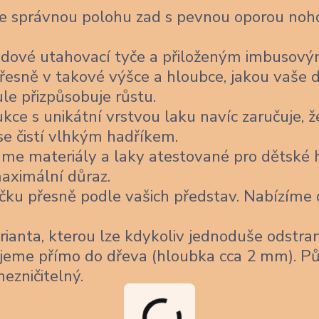
je správnou polohu zad s pevnou oporou noho
dové utahovací tyče a přiloženým imbusov
řesně v takové výšce a hloubce, jakou vaše d
ule přizpůsobuje růstu.
ce s unikátní vrstvou laku navíc zaručuje, ž
 se čistí vlhkým hadříkem.
me materiály a laky atestované pro dětské h
aximální důraz.
čku přesně podle vašich představ. Nabízíme
ianta, kterou lze kdykoliv jednoduše odstran
jeme přímo do dřeva (hloubka cca 2 mm). Pů
nezničitelný.