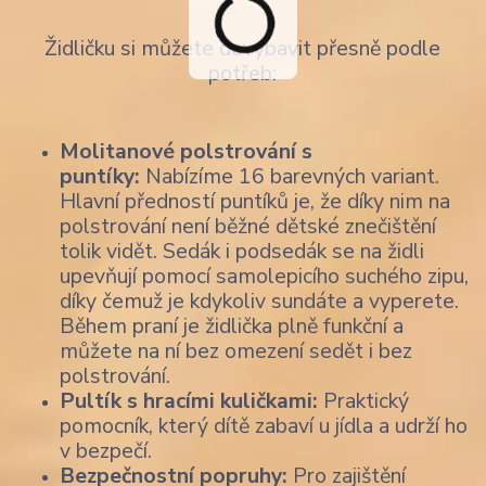
Židličku si můžete dovybavit přesně podle
potřeb:
Molitanové polstrování s
puntíky:
Nabízíme 16 barevných variant.
Hlavní předností puntíků je, že díky nim na
polstrování není běžné dětské znečištění
tolik vidět. Sedák i podsedák se na židli
upevňují pomocí samolepicího suchého zipu,
díky čemuž je kdykoliv sundáte a vyperete.
Během praní je židlička plně funkční a
můžete na ní bez omezení sedět i bez
polstrování.
Pultík s hracími kuličkami:
Praktický
pomocník, který dítě zabaví u jídla a udrží ho
v bezpečí.
Bezpečnostní popruhy:
Pro zajištění