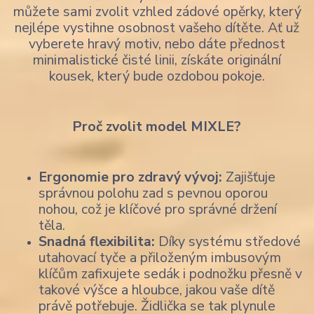
můžete sami zvolit vzhled zádové opěrky, který
nejlépe vystihne osobnost vašeho dítěte. Ať už
vyberete hravý motiv, nebo dáte přednost
minimalistické čisté linii, získáte originální
kousek, který bude ozdobou pokoje.
Proč zvolit model MIXLE?
Ergonomie pro zdravý vývoj:
Zajišťuje
správnou polohu zad s pevnou oporou
nohou, což je klíčové pro správné držení
těla.
Snadná flexibilita:
Díky systému středové
utahovací tyče a přiloženým imbusovým
klíčům zafixujete sedák i podnožku přesně v
takové výšce a hloubce, jakou vaše dítě
právě potřebuje. Židlička se tak plynule