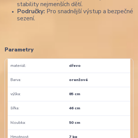
stability nejmenších dětí.
Područky:
Pro snadnější výstup a bezpečné
sezení.
Parametry
materiál
dřevo
Barva
oranžová
výška
85 cm
šířka
46 cm
hloubka
50 cm
Hmotnost
7 kg