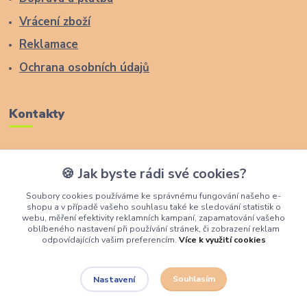
Vrácení zboží
Reklamace
Ochrana osobních údajů
Kontakty
Zákaznická podpora Lucas Wood Style
🍪 Jak byste rádi své cookies?
+420 774 291 043
Soubory cookies používáme ke správnému fungování našeho e-
shopu a v případě vašeho souhlasu také ke sledování statistik o
info@rostouci-zidle.cz
webu, měření efektivity reklamních kampaní, zapamatování vašeho
oblíbeného nastavení při používání stránek, či zobrazení reklam
odpovídajících vašim preferencím.
Více k využití cookies
Souhlasím
Nastavení
Lucas Wood Style