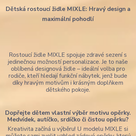
Dětská rostoucí židle MIXLE: Hravý design a
maximální pohodlí
Rostoucí židle MIXLE spojuje zdravé sezení s
jedinečnou možností personalizace. Je to naše
oblíbená designová židle – ideální volba pro
rodiče, kteří hledají funkční nábytek, jenž bude
díky hravým motivům i krásným doplňkem
dětského pokoje.
Dopřejte dětem vlastní výběr motivu opěrky.
Medvídek, autíčko, srdíčko či čistou opěrku?
Kreativita začíná u výběru! U modelu MIXLE si
můžete sami zvolit vzhled zádové opěrky, který