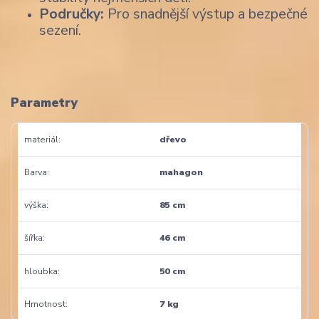
Područky:
Pro snadnější výstup a bezpečné
sezení.
Parametry
materiál
dřevo
Barva
mahagon
výška
85 cm
šířka
46 cm
hloubka
50 cm
Hmotnost
7 kg