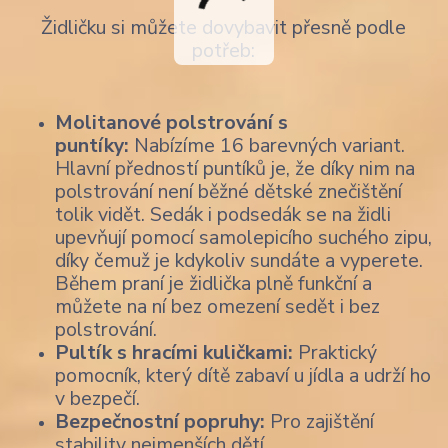
Židličku si můžete dovybavit přesně podle
potřeb:
Molitanové polstrování s
puntíky:
Nabízíme 16 barevných variant.
Hlavní předností puntíků je, že díky nim na
polstrování není běžné dětské znečištění
tolik vidět. Sedák i podsedák se na židli
upevňují pomocí samolepicího suchého zipu,
díky čemuž je kdykoliv sundáte a vyperete.
Během praní je židlička plně funkční a
můžete na ní bez omezení sedět i bez
polstrování.
Pultík s hracími kuličkami:
Praktický
pomocník, který dítě zabaví u jídla a udrží ho
v bezpečí.
Bezpečnostní popruhy:
Pro zajištění
stability nejmenších dětí.