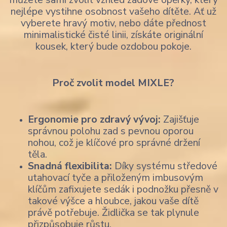
nejlépe vystihne osobnost vašeho dítěte. Ať už
vyberete hravý motiv, nebo dáte přednost
minimalistické čisté linii, získáte originální
kousek, který bude ozdobou pokoje.
Proč zvolit model MIXLE?
Ergonomie pro zdravý vývoj:
Zajišťuje
správnou polohu zad s pevnou oporou
nohou, což je klíčové pro správné držení
těla.
Snadná flexibilita:
Díky systému středové
utahovací tyče a přiloženým imbusovým
klíčům zafixujete sedák i podnožku přesně v
takové výšce a hloubce, jakou vaše dítě
právě potřebuje. Židlička se tak plynule
přizpůsobuje růstu.