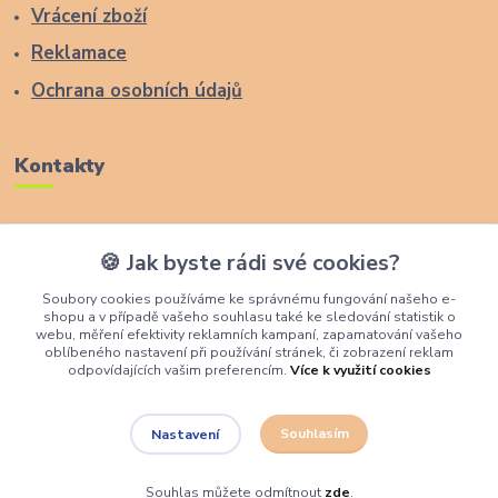
Vrácení zboží
Reklamace
Ochrana osobních údajů
Kontakty
Zákaznická podpora Lucas Wood Style
🍪 Jak byste rádi své cookies?
+420 774 291 043
Soubory cookies používáme ke správnému fungování našeho e-
shopu a v případě vašeho souhlasu také ke sledování statistik o
info@rostouci-zidle.cz
webu, měření efektivity reklamních kampaní, zapamatování vašeho
oblíbeného nastavení při používání stránek, či zobrazení reklam
odpovídajících vašim preferencím.
Více k využití cookies
Souhlasím
Nastavení
Lucas Wood Style
Souhlas můžete odmítnout
zde
.