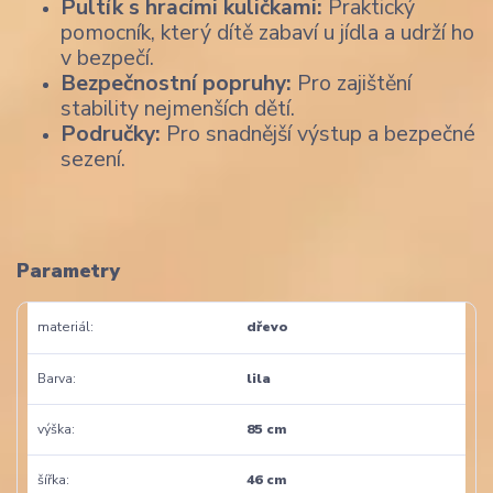
Pultík s hracími kuličkami:
Praktický
pomocník, který dítě zabaví u jídla a udrží ho
v bezpečí.
Bezpečnostní popruhy:
Pro zajištění
stability nejmenších dětí.
Područky:
Pro snadnější výstup a bezpečné
sezení.
Parametry
materiál
dřevo
Barva
lila
výška
85 cm
šířka
46 cm