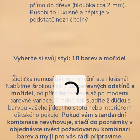
přímo do dřeva (hloubka cca 2 mm).
Působí to luxusně a nápis je v
podstatě nezničitelný.
Vyberte si svůj styl: 18 barev a mořidel
Židlička nemusí být jen funkční, ale i krásná!
Nabízíme širokou škálu
18 barevných odstínů a
mořidel
, od přírodního dřeva až po moderní
barevné variace. Snadno tak sladíte židličku s
barvou vašeho jídelního stolu nebo interiérem
dětského pokoje.
Pokud vám standardní
kombinace nevyhovuje, stačí do poznámky v
objednávce uvést požadovanou kombinaci
barev a my ji pro vás rádi připravíme.