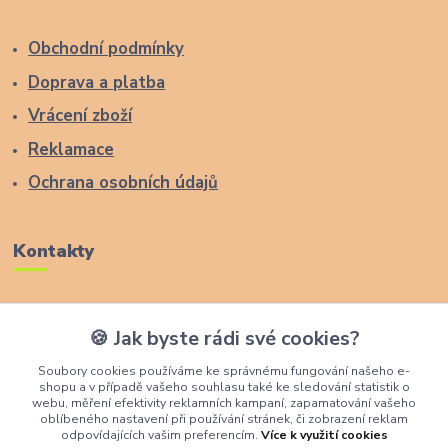
Obchodní podmínky
Doprava a platba
Vrácení zboží
Reklamace
Ochrana osobních údajů
Kontakty
Zákaznická podpora Lucas Wood Style
🍪 Jak byste rádi své cookies?
+420 774 291 043
Soubory cookies používáme ke správnému fungování našeho e-
shopu a v případě vašeho souhlasu také ke sledování statistik o
info@rostouci-zidle.cz
webu, měření efektivity reklamních kampaní, zapamatování vašeho
oblíbeného nastavení při používání stránek, či zobrazení reklam
odpovídajících vašim preferencím.
Více k využití cookies