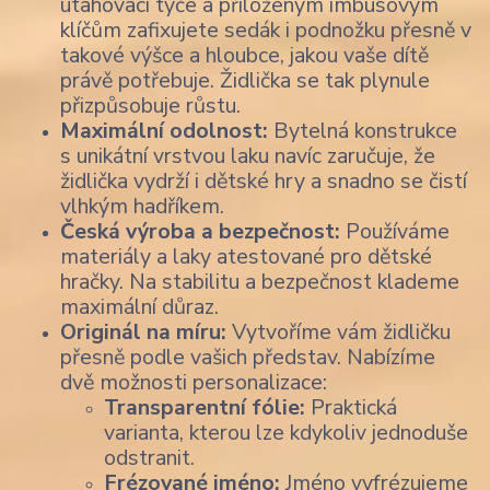
utahovací tyče a přiloženým imbusovým
klíčům zafixujete sedák i podnožku přesně v
takové výšce a hloubce, jakou vaše dítě
právě potřebuje. Židlička se tak plynule
přizpůsobuje růstu.
Maximální odolnost:
Bytelná konstrukce
s unikátní vrstvou laku navíc zaručuje, že
židlička vydrží i dětské hry a snadno se čistí
vlhkým hadříkem.
Česká výroba a bezpečnost:
Používáme
materiály a laky atestované pro dětské
hračky. Na stabilitu a bezpečnost klademe
maximální důraz.
Originál na míru:
Vytvoříme vám židličku
přesně podle vašich představ. Nabízíme
dvě možnosti personalizace:
Transparentní fólie:
Praktická
varianta, kterou lze kdykoliv jednoduše
odstranit.
Frézované jméno:
Jméno vyfrézujeme