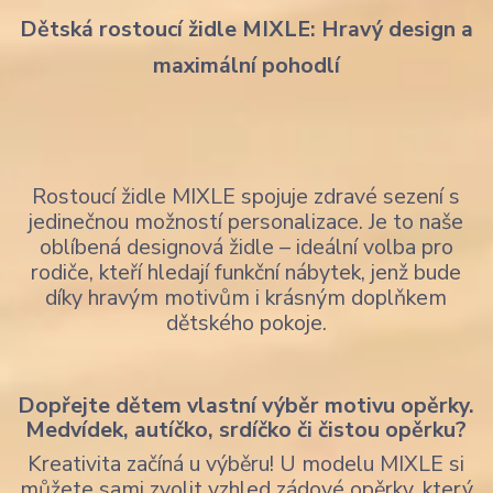
Dětská rostoucí židle MIXLE: Hravý design a
maximální pohodlí
Rostoucí židle MIXLE spojuje zdravé sezení s
jedinečnou možností personalizace. Je to naše
oblíbená designová židle – ideální volba pro
rodiče, kteří hledají funkční nábytek, jenž bude
díky hravým motivům i krásným doplňkem
dětského pokoje.
Dopřejte dětem vlastní výběr motivu opěrky.
Medvídek, autíčko, srdíčko či čistou opěrku?
Kreativita začíná u výběru! U modelu MIXLE si
můžete sami zvolit vzhled zádové opěrky, který