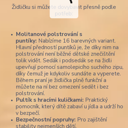
Židličku si můžete dovybavit přesně podle
potřeb:
Molitanové polstrování s
puntíky:
Nabízíme 16 barevných variant.
Hlavní předností puntíků je, že díky nim na
polstrování není běžné dětské znečištění
tolik vidět. Sedák i podsedák se na židli
upevňují pomocí samolepicího suchého zipu,
díky čemuž je kdykoliv sundáte a vyperete.
Během praní je židlička plně funkční a
můžete na ní bez omezení sedět i bez
polstrování.
Pultík s hracími kuličkami:
Praktický
pomocník, který dítě zabaví u jídla a udrží ho
v bezpečí.
Bezpečnostní popruhy:
Pro zajištění
stability nejmenších dětí.