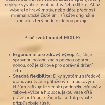
nejlépe vystihne osobnost vašeho dítěte. Ať už
vyberete hravý motiv, nebo dáte přednost
minimalistické čisté linii, získáte originální
kousek, který bude ozdobou pokoje.
Proč zvolit model MIXLE?
Ergonomie pro zdravý vývoj:
Zajišťuje
správnou polohu zad s pevnou oporou
nohou, což je klíčové pro správné držení
těla.
Snadná flexibilita:
Díky systému středové
utahovací tyče a přiloženým imbusovým
klíčům zafixujete sedák i podnožku přesně v
takové výšce a hloubce, jakou vaše dítě
právě potřebuje. Židlička se tak plynule
přizpůsobuje růstu.