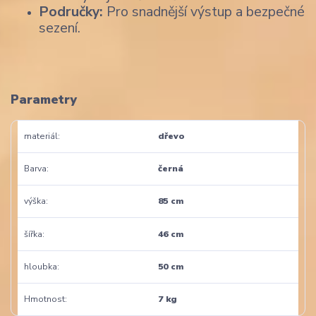
Područky:
Pro snadnější výstup a bezpečné
sezení.
Parametry
materiál
dřevo
Barva
černá
výška
85 cm
šířka
46 cm
hloubka
50 cm
Hmotnost
7 kg