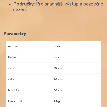
Područky:
Pro snadnější výstup a bezpečné
sezení.
Parametry
materiál
dřevo
Barva
buk
výška
85 cm
šířka
46 cm
hloubka
50 cm
Hmotnost
7 kg