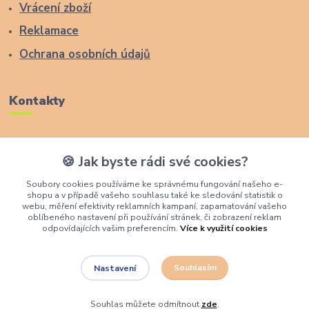
Vrácení zboží
Reklamace
Ochrana osobních údajů
Kontakty
Zákaznická podpora Lucas Wood Style
🍪 Jak byste rádi své cookies?
+420 774 291 043
Soubory cookies používáme ke správnému fungování našeho e-
shopu a v případě vašeho souhlasu také ke sledování statistik o
info@rostouci-zidle.cz
webu, měření efektivity reklamních kampaní, zapamatování vašeho
oblíbeného nastavení při používání stránek, či zobrazení reklam
odpovídajících vašim preferencím.
Více k využití cookies
Souhlasím
Nastavení
Lucas Wood Style
Souhlas můžete odmítnout
zde
.
Vytvořeno na
Eshop-rychle.cz