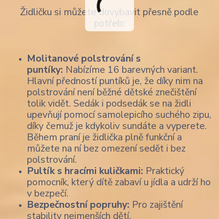
Židličku si můžete dovybavit přesně podle
potřeb:
Molitanové polstrování s
puntíky:
Nabízíme 16 barevných variant.
Hlavní předností puntíků je, že díky nim na
polstrování není běžné dětské znečištění
tolik vidět. Sedák i podsedák se na židli
upevňují pomocí samolepicího suchého zipu,
díky čemuž je kdykoliv sundáte a vyperete.
Během praní je židlička plně funkční a
můžete na ní bez omezení sedět i bez
polstrování.
Pultík s hracími kuličkami:
Praktický
pomocník, který dítě zabaví u jídla a udrží ho
v bezpečí.
Bezpečnostní popruhy:
Pro zajištění
stability nejmenších dětí.