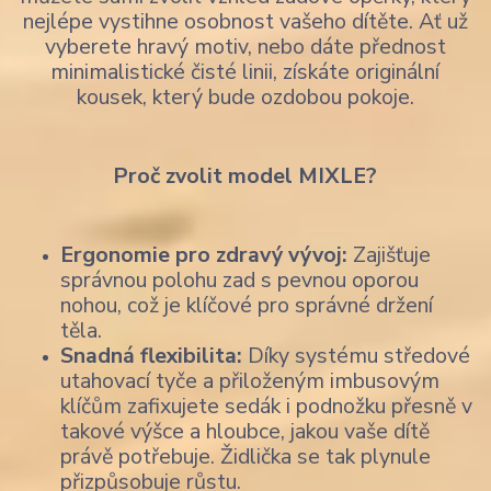
nejlépe vystihne osobnost vašeho dítěte. Ať už
vyberete hravý motiv, nebo dáte přednost
minimalistické čisté linii, získáte originální
kousek, který bude ozdobou pokoje.
Proč zvolit model MIXLE?
Ergonomie pro zdravý vývoj:
Zajišťuje
správnou polohu zad s pevnou oporou
nohou, což je klíčové pro správné držení
těla.
Snadná flexibilita:
Díky systému středové
utahovací tyče a přiloženým imbusovým
klíčům zafixujete sedák i podnožku přesně v
takové výšce a hloubce, jakou vaše dítě
právě potřebuje. Židlička se tak plynule
přizpůsobuje růstu.