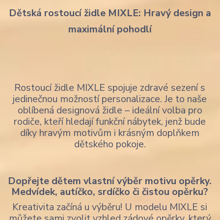
Dětská rostoucí židle MIXLE: Hravý design a
maximální pohodlí
Rostoucí židle MIXLE spojuje zdravé sezení s
jedinečnou možností personalizace. Je to naše
oblíbená designová židle – ideální volba pro
rodiče, kteří hledají funkční nábytek, jenž bude
díky hravým motivům i krásným doplňkem
dětského pokoje.
Dopřejte dětem vlastní výběr motivu opěrky.
Medvídek, autíčko, srdíčko či čistou opěrku?
Kreativita začíná u výběru! U modelu MIXLE si
můžete sami zvolit vzhled zádové opěrky, který