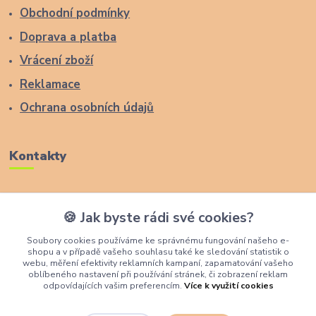
Obchodní podmínky
Doprava a platba
Vrácení zboží
Reklamace
Ochrana osobních údajů
Kontakty
Zákaznická podpora Lucas Wood Style
🍪 Jak byste rádi své cookies?
+420 774 291 043
Soubory cookies používáme ke správnému fungování našeho e-
shopu a v případě vašeho souhlasu také ke sledování statistik o
info@rostouci-zidle.cz
webu, měření efektivity reklamních kampaní, zapamatování vašeho
oblíbeného nastavení při používání stránek, či zobrazení reklam
odpovídajících vašim preferencím.
Více k využití cookies