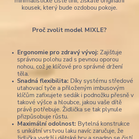
minimalistické čisté linii, získáte originální
kousek, který bude ozdobou pokoje.
Proč zvolit model MIXLE?
Ergonomie pro zdravý vývoj:
Zajišťuje
správnou polohu zad s pevnou oporou
nohou, což je klíčové pro správné držení
těla.
Snadná flexibilita:
Díky systému středové
utahovací tyče a přiloženým imbusovým
klíčům zafixujete sedák i podnožku přesně v
takové výšce a hloubce, jakou vaše dítě
právě potřebuje. Židlička se tak plynule
přizpůsobuje růstu.
Maximální odolnost:
Bytelná konstrukce
s unikátní vrstvou laku navíc zaručuje, že
židlička vydrží i dětské hry a snadno se čistí