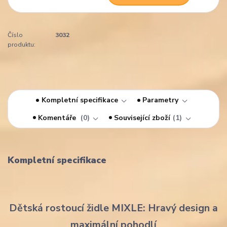
Číslo
3032
produktu:
Kompletní specifikace
Parametry
Komentáře
0
Související zboží
1
Kompletní specifikace
Dětská rostoucí židle MIXLE: Hravý design a
maximální pohodlí