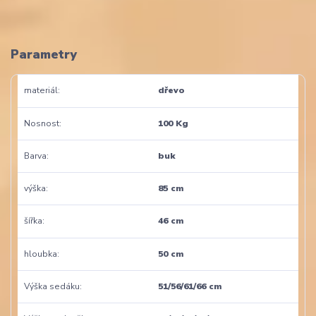
Parametry
materiál
dřevo
Nosnost
100 Kg
Barva
buk
výška
85 cm
šířka
46 cm
hloubka
50 cm
Výška sedáku
51/56/61/66 cm