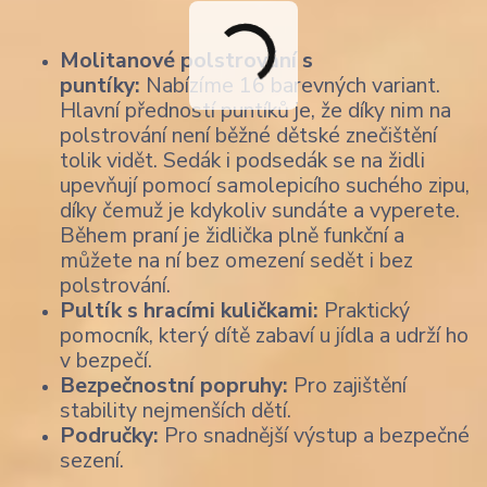
Molitanové polstrování s
puntíky:
Nabízíme 16 barevných variant.
Hlavní předností puntíků je, že díky nim na
polstrování není běžné dětské znečištění
tolik vidět. Sedák i podsedák se na židli
upevňují pomocí samolepicího suchého zipu,
díky čemuž je kdykoliv sundáte a vyperete.
Během praní je židlička plně funkční a
můžete na ní bez omezení sedět i bez
polstrování.
Pultík s hracími kuličkami:
Praktický
pomocník, který dítě zabaví u jídla a udrží ho
v bezpečí.
Bezpečnostní popruhy:
Pro zajištění
stability nejmenších dětí.
Područky:
Pro snadnější výstup a bezpečné
sezení.