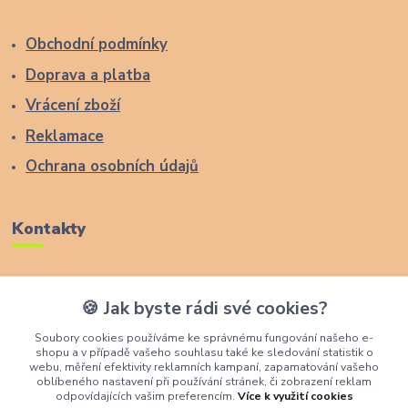
Obchodní podmínky
Doprava a platba
Vrácení zboží
Reklamace
Ochrana osobních údajů
Kontakty
Zákaznická podpora Lucas Wood Style
🍪 Jak byste rádi své cookies?
+420 774 291 043
Soubory cookies používáme ke správnému fungování našeho e-
shopu a v případě vašeho souhlasu také ke sledování statistik o
info@rostouci-zidle.cz
webu, měření efektivity reklamních kampaní, zapamatování vašeho
oblíbeného nastavení při používání stránek, či zobrazení reklam
odpovídajících vašim preferencím.
Více k využití cookies