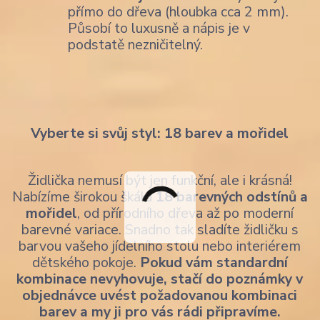
přímo do dřeva (hloubka cca 2 mm).
Působí to luxusně a nápis je v
podstatě nezničitelný.
Vyberte si svůj styl: 18 barev a mořidel
Židlička nemusí být jen funkční, ale i krásná!
Nabízíme širokou škálu
18 barevných odstínů a
mořidel
, od přírodního dřeva až po moderní
barevné variace. Snadno tak sladíte židličku s
barvou vašeho jídelního stolu nebo interiérem
dětského pokoje.
Pokud vám standardní
kombinace nevyhovuje, stačí do poznámky v
objednávce uvést požadovanou kombinaci
barev a my ji pro vás rádi připravíme.