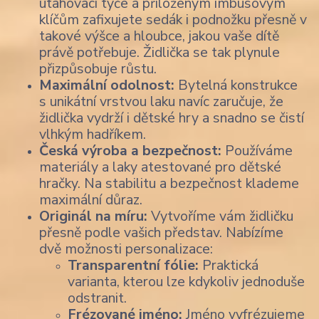
utahovací tyče a přiloženým imbusovým
klíčům zafixujete sedák i podnožku přesně v
takové výšce a hloubce, jakou vaše dítě
právě potřebuje. Židlička se tak plynule
přizpůsobuje růstu.
Maximální odolnost:
Bytelná konstrukce
s unikátní vrstvou laku navíc zaručuje, že
židlička vydrží i dětské hry a snadno se čistí
vlhkým hadříkem.
Česká výroba a bezpečnost:
Používáme
materiály a laky atestované pro dětské
hračky. Na stabilitu a bezpečnost klademe
maximální důraz.
Originál na míru:
Vytvoříme vám židličku
přesně podle vašich představ. Nabízíme
dvě možnosti personalizace:
Transparentní fólie:
Praktická
varianta, kterou lze kdykoliv jednoduše
odstranit.
Frézované jméno:
Jméno vyfrézujeme