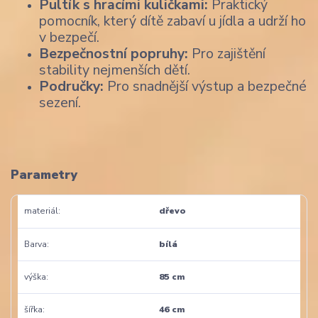
Pultík s hracími kuličkami:
Praktický
pomocník, který dítě zabaví u jídla a udrží ho
v bezpečí.
Bezpečnostní popruhy:
Pro zajištění
stability nejmenších dětí.
Područky:
Pro snadnější výstup a bezpečné
sezení.
Parametry
materiál
dřevo
Barva
bílá
výška
85 cm
šířka
46 cm