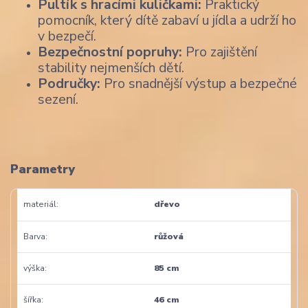
Pultík s hracími kuličkami:
Praktický
pomocník, který dítě zabaví u jídla a udrží ho
v bezpečí.
Bezpečnostní popruhy:
Pro zajištění
stability nejmenších dětí.
Područky:
Pro snadnější výstup a bezpečné
sezení.
Parametry
materiál
dřevo
Barva
růžová
výška
85 cm
šířka
46 cm