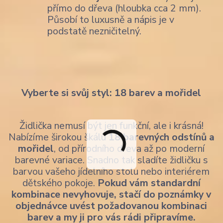
přímo do dřeva (hloubka cca 2 mm).
Působí to luxusně a nápis je v
podstatě nezničitelný.
Vyberte si svůj styl: 18 barev a mořidel
Židlička nemusí být jen funkční, ale i krásná!
Nabízíme širokou škálu
18 barevných odstínů a
mořidel
, od přírodního dřeva až po moderní
barevné variace. Snadno tak sladíte židličku s
barvou vašeho jídelního stolu nebo interiérem
dětského pokoje.
Pokud vám standardní
kombinace nevyhovuje, stačí do poznámky v
objednávce uvést požadovanou kombinaci
barev a my ji pro vás rádi připravíme.