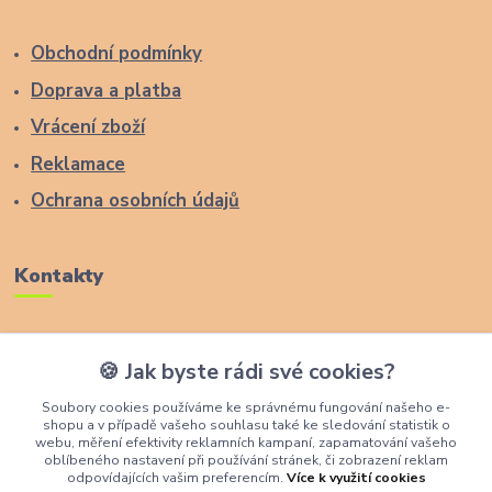
Obchodní podmínky
Doprava a platba
Vrácení zboží
Reklamace
Ochrana osobních údajů
Kontakty
Zákaznická podpora Lucas Wood Style
🍪 Jak byste rádi své cookies?
+420 774 291 043
Soubory cookies používáme ke správnému fungování našeho e-
shopu a v případě vašeho souhlasu také ke sledování statistik o
info@rostouci-zidle.cz
webu, měření efektivity reklamních kampaní, zapamatování vašeho
oblíbeného nastavení při používání stránek, či zobrazení reklam
odpovídajících vašim preferencím.
Více k využití cookies