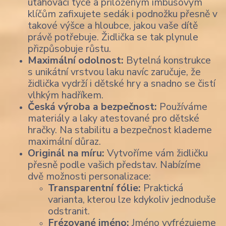
utahovací tyče a přiloženým imbusovým
klíčům zafixujete sedák i podnožku přesně v
takové výšce a hloubce, jakou vaše dítě
právě potřebuje. Židlička se tak plynule
přizpůsobuje růstu.
Maximální odolnost:
Bytelná konstrukce
s unikátní vrstvou laku navíc zaručuje, že
židlička vydrží i dětské hry a snadno se čistí
vlhkým hadříkem.
Česká výroba a bezpečnost:
Používáme
materiály a laky atestované pro dětské
hračky. Na stabilitu a bezpečnost klademe
maximální důraz.
Originál na míru:
Vytvoříme vám židličku
přesně podle vašich představ. Nabízíme
dvě možnosti personalizace:
Transparentní fólie:
Praktická
varianta, kterou lze kdykoliv jednoduše
odstranit.
Frézované jméno:
Jméno vyfrézujeme