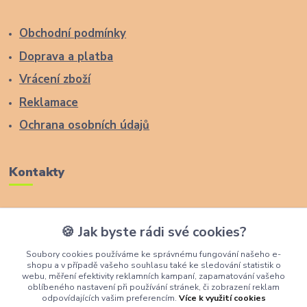
Obchodní podmínky
Doprava a platba
Vrácení zboží
Reklamace
Ochrana osobních údajů
Kontakty
Zákaznická podpora Lucas Wood Style
🍪 Jak byste rádi své cookies?
+420 774 291 043
Soubory cookies používáme ke správnému fungování našeho e-
shopu a v případě vašeho souhlasu také ke sledování statistik o
info@rostouci-zidle.cz
webu, měření efektivity reklamních kampaní, zapamatování vašeho
oblíbeného nastavení při používání stránek, či zobrazení reklam
odpovídajících vašim preferencím.
Více k využití cookies