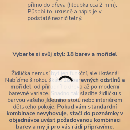
přímo do dřeva (hloubka cca 2 mm).
Působí to luxusně a nápis je v
podstatě nezničitelný.
Vyberte si svůj styl: 18 barev a mořidel
Židlička nemusí být jen funkční, ale i krásná!
Nabízíme širokou škálu
18 barevných odstínů a
mořidel
, od přírodního dřeva až po moderní
barevné variace. Snadno tak sladíte židličku s
barvou vašeho jídelního stolu nebo interiérem
dětského pokoje.
Pokud vám standardní
kombinace nevyhovuje, stačí do poznámky v
objednávce uvést požadovanou kombinaci
barev a my ji pro vás rádi připravíme.