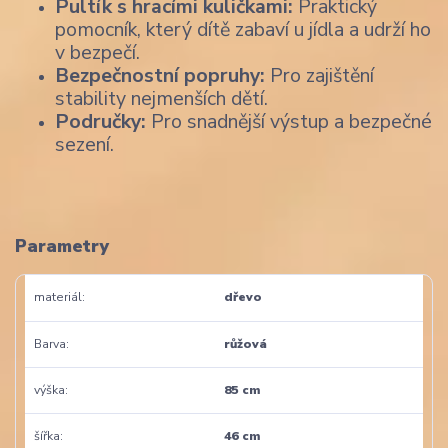
Pultík s hracími kuličkami:
Praktický
pomocník, který dítě zabaví u jídla a udrží ho
v bezpečí.
Bezpečnostní popruhy:
Pro zajištění
stability nejmenších dětí.
Područky:
Pro snadnější výstup a bezpečné
sezení.
Parametry
materiál
dřevo
Barva
růžová
výška
85 cm
šířka
46 cm