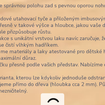
je správnou polohu zad s pevnou oporou noho
dové utahovací tyče a přiloženým imbusov
řesně v takové výšce a hloubce, jakou vaše d
ule přizpůsobuje růstu.
ce s unikátní vrstvou laku navíc zaručuje, ž
 se čistí vlhkým hadříkem.
me materiály a laky atestované pro dětské h
aximální důraz.
čku přesně podle vašich představ. Nabízíme
ianta, kterou lze kdykoliv jednoduše odstran
jeme přímo do dřeva (hloubka cca 2 mm). Pů
nezničitelný.