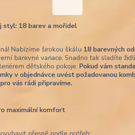
j styl: 18 barev a mořidel
ásná! Nabízíme širokou škálu
18 barevných od
erní barevné variace. Snadno tak sladíte židl
nteriérem dětského pokoje.
Pokud vám standa
ámky v objednávce uvést požadovanou komb
 pro vás rádi připravíme.
ro maximální komfort
dovybavit přesně podle potřeb: