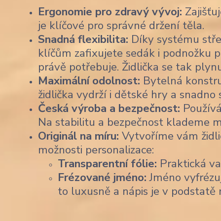
Ergonomie pro zdravý vývoj:
Zajišťu
je klíčové pro správné držení těla.
Snadná flexibilita:
Díky systému stře
klíčům zafixujete sedák i podnožku p
právě potřebuje. Židlička se tak plyn
Maximální odolnost:
Bytelná konstruk
židlička vydrží i dětské hry a snadno
Česká výroba a bezpečnost:
Používá
Na stabilitu a bezpečnost klademe m
Originál na míru:
Vytvoříme vám židli
možnosti personalizace:
Transparentní fólie:
Praktická var
Frézované jméno:
Jméno vyfrézu
to luxusně a nápis je v podstatě 