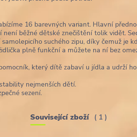
bízíme 16 barevných variant. Hlavní předno
í není běžné dětské znečištění tolik vidět. Se
 samolepicího suchého zipu, díky čemuž je k
židlička plně funkční a můžete na ní bez ome
omocník, který dítě zabaví u jídla a udrží ho
stability nejmenších dětí.
zpečné sezení.
Související zboží
1