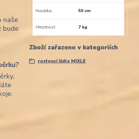
hloubka
50 cm
o naše
nž bude
Hmotnost
7 kg
Zboží zařazeno v kategoriích
rostoucí židle MIXLE
pěrku?
ěrky,
dáte
koje.