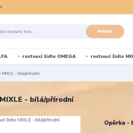
ce
Hledat
LFA
rostoucí židle OMEGA
rostoucí židle MI
 MIXLE - bílá/přírodní
MIXLE - bílá/přírodní
Opěrka - 