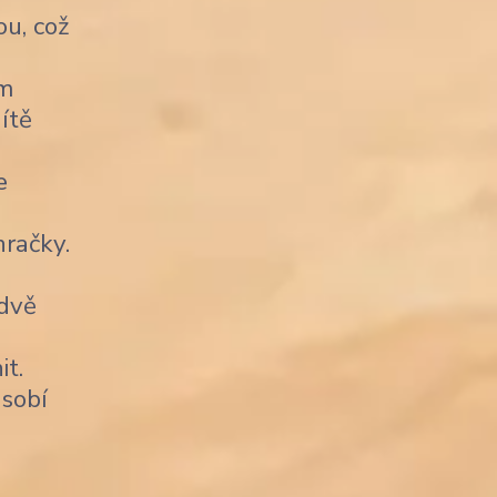
u, což
ým
ítě
e
račky.
 dvě
it.
sobí