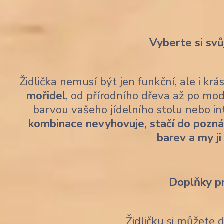
Vyberte si svů
Židlička nemusí být jen funkční, ale i kr
mořidel
, od přírodního dřeva až po mod
barvou vašeho jídelního stolu nebo i
kombinace nevyhovuje, stačí do pozn
barev a my ji
Doplňky p
Židličku si můžete 