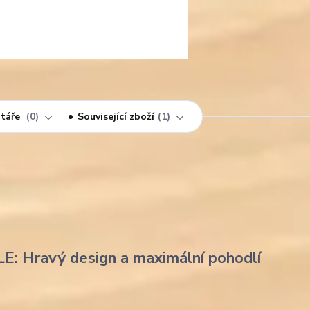
táře
0
Související zboží
1
LE: Hravý design a maximální pohodlí