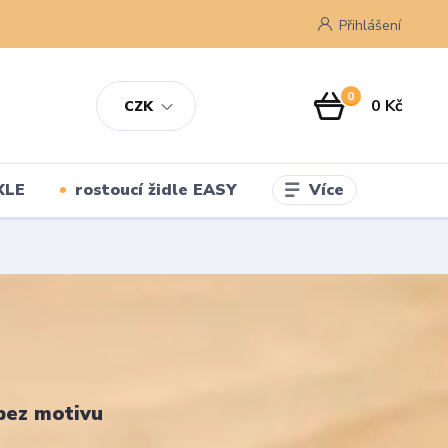
Přihlášení
0
0 Kč
CZK
Více
XLE
rostoucí židle EASY
bez motivu