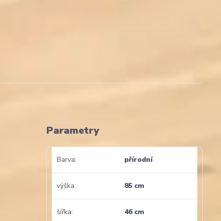
Parametry
Barva
přírodní
výška
85 cm
šířka
46 cm