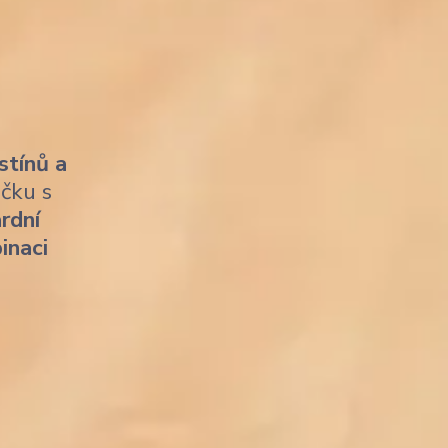
stínů a
ičku s
rdní
inaci