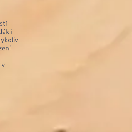
stí
dák i
dykoliv
zení
 v