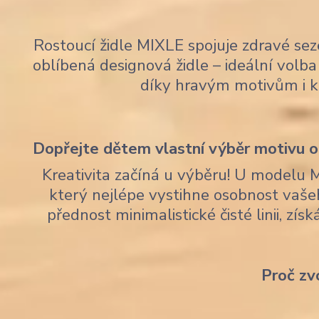
Rostoucí židle MIXLE spojuje zdravé sez
oblíbená designová židle – ideální volba 
díky hravým motivům i 
Dopřejte dětem vlastní výběr motivu op
Kreativita začíná u výběru! U modelu 
který nejlépe vystihne osobnost vaše
přednost minimalistické čisté linii, zí
Proč zv