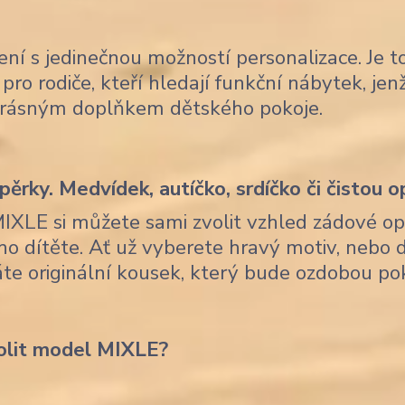
ení s jedinečnou možností personalizace. Je t
pro rodiče, kteří hledají funkční nábytek, je
krásným doplňkem dětského pokoje.
ěrky. Medvídek, autíčko, srdíčko či čistou o
MIXLE si můžete sami zvolit vzhled zádové op
ho dítěte. Ať už vyberete hravý motiv, nebo 
skáte originální kousek, který bude ozdobou po
olit model MIXLE?