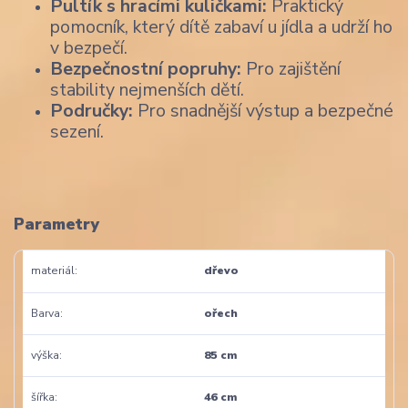
Pultík s hracími kuličkami:
Praktický
pomocník, který dítě zabaví u jídla a udrží ho
v bezpečí.
Bezpečnostní popruhy:
Pro zajištění
stability nejmenších dětí.
Područky:
Pro snadnější výstup a bezpečné
sezení.
Parametry
materiál
dřevo
Barva
ořech
výška
85 cm
šířka
46 cm