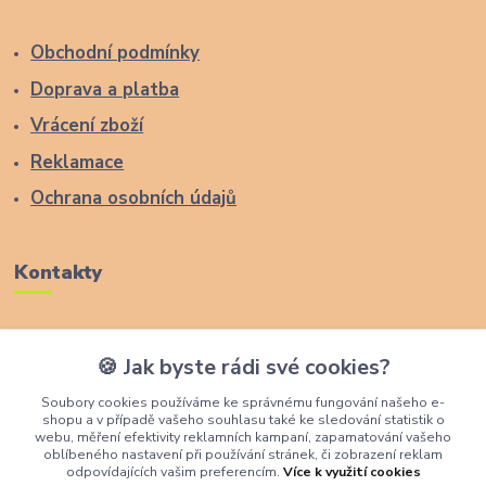
Obchodní podmínky
Doprava a platba
Vrácení zboží
Reklamace
Ochrana osobních údajů
Kontakty
Zákaznická podpora Lucas Wood Style
🍪 Jak byste rádi své cookies?
+420 774 291 043
Soubory cookies používáme ke správnému fungování našeho e-
shopu a v případě vašeho souhlasu také ke sledování statistik o
info@rostouci-zidle.cz
webu, měření efektivity reklamních kampaní, zapamatování vašeho
oblíbeného nastavení při používání stránek, či zobrazení reklam
odpovídajících vašim preferencím.
Více k využití cookies