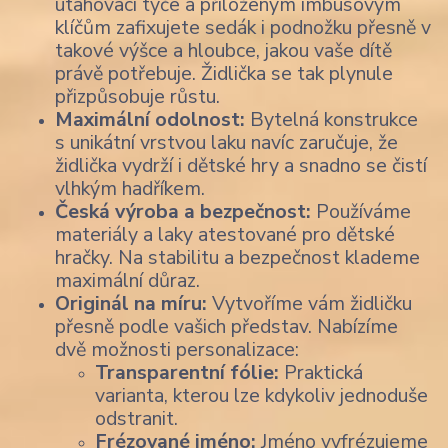
utahovací tyče a přiloženým imbusovým
klíčům zafixujete sedák i podnožku přesně v
takové výšce a hloubce, jakou vaše dítě
právě potřebuje. Židlička se tak plynule
přizpůsobuje růstu.
Maximální odolnost:
Bytelná konstrukce
s unikátní vrstvou laku navíc zaručuje, že
židlička vydrží i dětské hry a snadno se čistí
vlhkým hadříkem.
Česká výroba a bezpečnost:
Používáme
materiály a laky atestované pro dětské
hračky. Na stabilitu a bezpečnost klademe
maximální důraz.
Originál na míru:
Vytvoříme vám židličku
přesně podle vašich představ. Nabízíme
dvě možnosti personalizace:
Transparentní fólie:
Praktická
varianta, kterou lze kdykoliv jednoduše
odstranit.
Frézované jméno:
Jméno vyfrézujeme