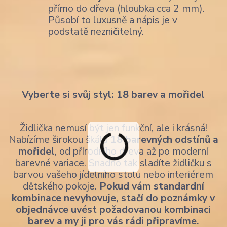
přímo do dřeva (hloubka cca 2 mm).
Působí to luxusně a nápis je v
podstatě nezničitelný.
Vyberte si svůj styl: 18 barev a mořidel
Židlička nemusí být jen funkční, ale i krásná!
Nabízíme širokou škálu
18 barevných odstínů a
mořidel
, od přírodního dřeva až po moderní
barevné variace. Snadno tak sladíte židličku s
barvou vašeho jídelního stolu nebo interiérem
dětského pokoje.
Pokud vám standardní
kombinace nevyhovuje, stačí do poznámky v
objednávce uvést požadovanou kombinaci
barev a my ji pro vás rádi připravíme.