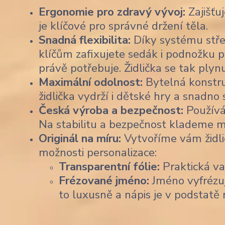
Ergonomie pro zdravý vývoj:
Zajišťu
je klíčové pro správné držení těla.
Snadná flexibilita:
Díky systému stře
klíčům zafixujete sedák i podnožku p
právě potřebuje. Židlička se tak plyn
Maximální odolnost:
Bytelná konstruk
židlička vydrží i dětské hry a snadno
Česká výroba a bezpečnost:
Používá
Na stabilitu a bezpečnost klademe m
Originál na míru:
Vytvoříme vám židli
možnosti personalizace:
Transparentní fólie:
Praktická var
Frézované jméno:
Jméno vyfrézu
to luxusně a nápis je v podstatě 