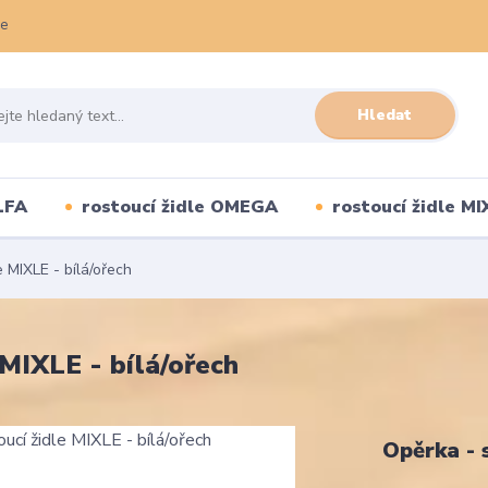
ce
Hledat
LFA
rostoucí židle OMEGA
rostoucí židle MI
 MIXLE - bílá/ořech
 MIXLE - bílá/ořech
Opěrka - 