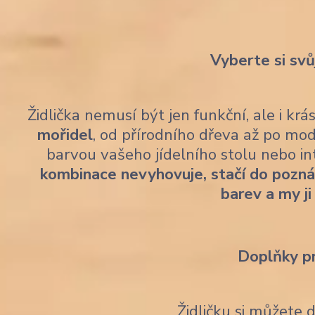
Vyberte si svů
Židlička nemusí být jen funkční, ale i kr
mořidel
, od přírodního dřeva až po mod
barvou vašeho jídelního stolu nebo i
kombinace nevyhovuje, stačí do pozn
barev a my ji
Doplňky p
Židličku si můžete 