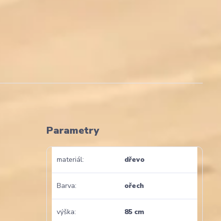
Parametry
materiál
dřevo
Barva
ořech
výška
85 cm