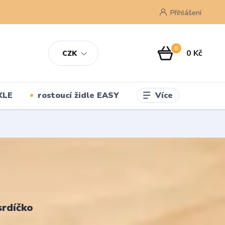
Přihlášení
0
0 Kč
CZK
Více
XLE
rostoucí židle EASY
srdíčko