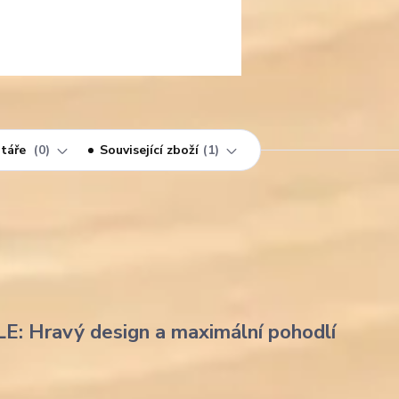
táře
0
Související zboží
1
LE: Hravý design a maximální pohodlí