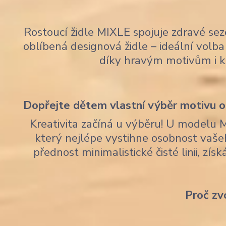
Rostoucí židle MIXLE spojuje zdravé sez
oblíbená designová židle – ideální volba 
díky hravým motivům i 
Dopřejte dětem vlastní výběr motivu op
Kreativita začíná u výběru! U modelu 
který nejlépe vystihne osobnost vaše
přednost minimalistické čisté linii, zí
Proč zv