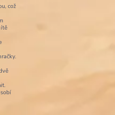
u, což
ým
ítě
e
račky.
 dvě
it.
sobí