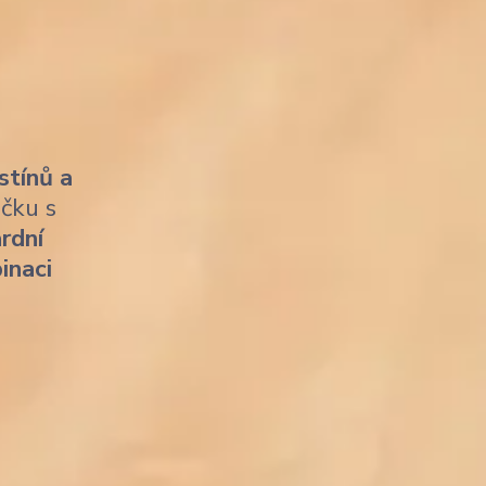
stínů a
ičku s
rdní
inaci