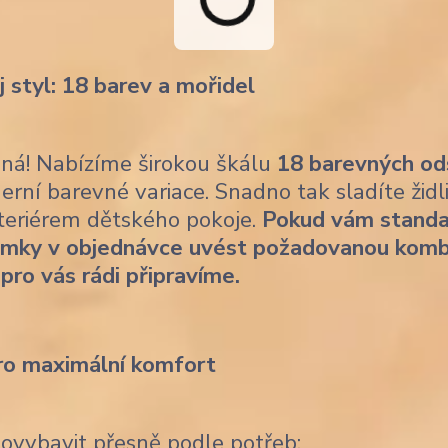
j styl: 18 barev a mořidel
ásná! Nabízíme širokou škálu
18 barevných od
erní barevné variace. Snadno tak sladíte židl
nteriérem dětského pokoje.
Pokud vám standa
ámky v objednávce uvést požadovanou komb
 pro vás rádi připravíme.
ro maximální komfort
dovybavit přesně podle potřeb: