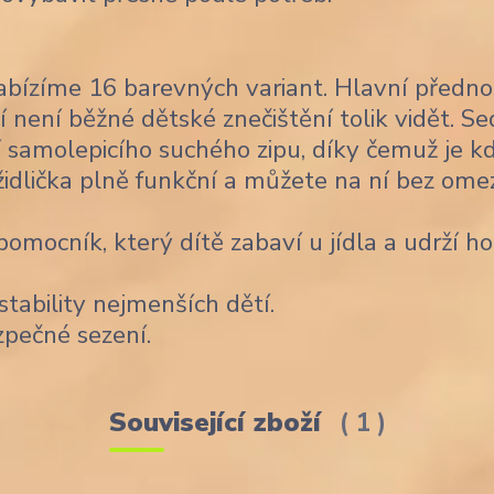
bízíme 16 barevných variant. Hlavní předno
í není běžné dětské znečištění tolik vidět. Se
 samolepicího suchého zipu, díky čemuž je k
židlička plně funkční a můžete na ní bez ome
omocník, který dítě zabaví u jídla a udrží ho
stability nejmenších dětí.
zpečné sezení.
Související zboží
1