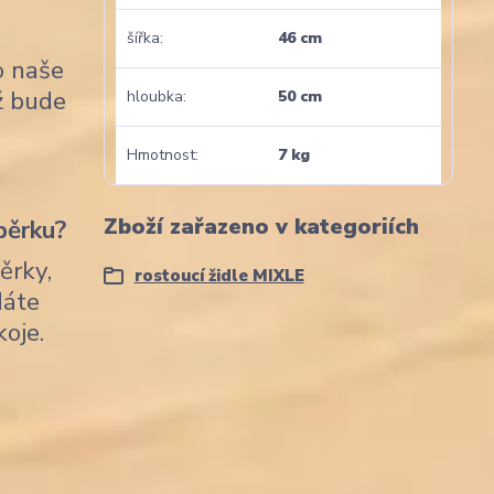
šířka
46 cm
o naše
nž bude
hloubka
50 cm
Hmotnost
7 kg
Zboží zařazeno v kategoriích
pěrku?
ěrky,
rostoucí židle MIXLE
dáte
koje.