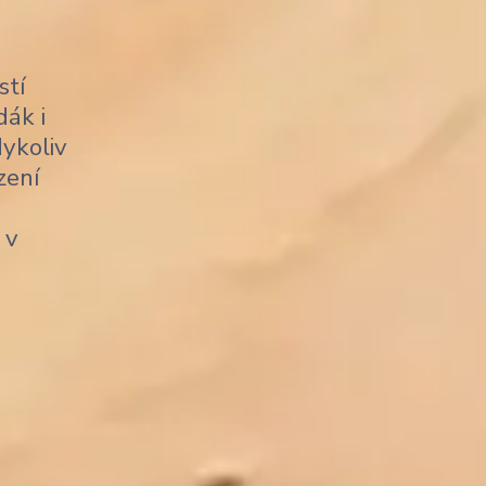
stí
dák i
dykoliv
zení
 v