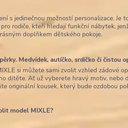
ení s jedinečnou možností personalizace. Je t
pro rodiče, kteří hledají funkční nábytek, je
krásným doplňkem dětského pokoje.
ěrky. Medvídek, autíčko, srdíčko či čistou o
MIXLE si můžete sami zvolit vzhled zádové op
ho dítěte. Ať už vyberete hravý motiv, nebo 
skáte originální kousek, který bude ozdobou po
olit model MIXLE?