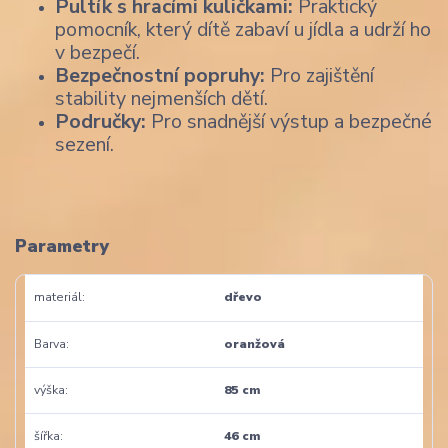
Pultík s hracími kuličkami:
Praktický
pomocník, který dítě zabaví u jídla a udrží ho
v bezpečí.
Bezpečnostní popruhy:
Pro zajištění
stability nejmenších dětí.
Područky:
Pro snadnější výstup a bezpečné
sezení.
Parametry
materiál
dřevo
Barva
oranžová
výška
85 cm
šířka
46 cm