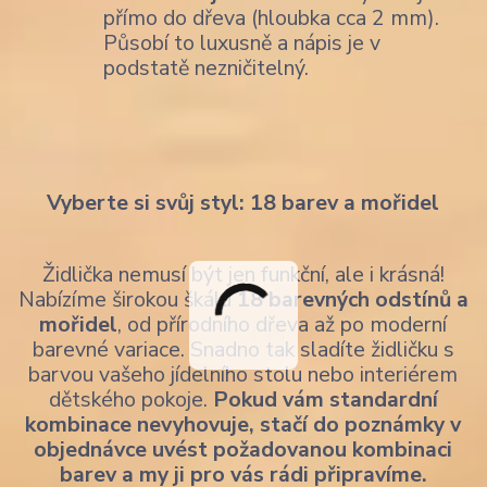
přímo do dřeva (hloubka cca 2 mm).
Působí to luxusně a nápis je v
podstatě nezničitelný.
Vyberte si svůj styl: 18 barev a mořidel
Židlička nemusí být jen funkční, ale i krásná!
Nabízíme širokou škálu
18 barevných odstínů a
mořidel
, od přírodního dřeva až po moderní
barevné variace. Snadno tak sladíte židličku s
barvou vašeho jídelního stolu nebo interiérem
dětského pokoje.
Pokud vám standardní
kombinace nevyhovuje, stačí do poznámky v
objednávce uvést požadovanou kombinaci
barev a my ji pro vás rádi připravíme.