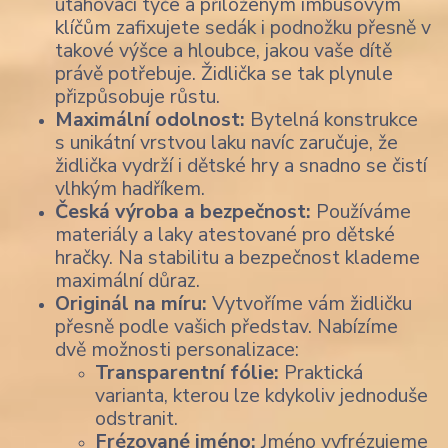
utahovací tyče a přiloženým imbusovým
klíčům zafixujete sedák i podnožku přesně v
takové výšce a hloubce, jakou vaše dítě
právě potřebuje. Židlička se tak plynule
přizpůsobuje růstu.
Maximální odolnost:
Bytelná konstrukce
s unikátní vrstvou laku navíc zaručuje, že
židlička vydrží i dětské hry a snadno se čistí
vlhkým hadříkem.
Česká výroba a bezpečnost:
Používáme
materiály a laky atestované pro dětské
hračky. Na stabilitu a bezpečnost klademe
maximální důraz.
Originál na míru:
Vytvoříme vám židličku
přesně podle vašich představ. Nabízíme
dvě možnosti personalizace:
Transparentní fólie:
Praktická
varianta, kterou lze kdykoliv jednoduše
odstranit.
Frézované jméno:
Jméno vyfrézujeme