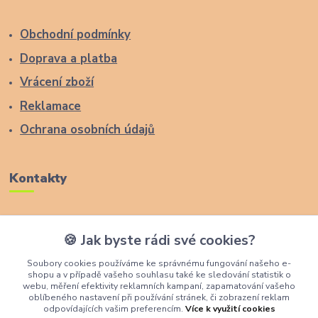
Obchodní podmínky
Doprava a platba
Vrácení zboží
Reklamace
Ochrana osobních údajů
Kontakty
Zákaznická podpora Lucas Wood Style
🍪 Jak byste rádi své cookies?
+420 774 291 043
Soubory cookies používáme ke správnému fungování našeho e-
shopu a v případě vašeho souhlasu také ke sledování statistik o
info@rostouci-zidle.cz
webu, měření efektivity reklamních kampaní, zapamatování vašeho
oblíbeného nastavení při používání stránek, či zobrazení reklam
odpovídajících vašim preferencím.
Více k využití cookies