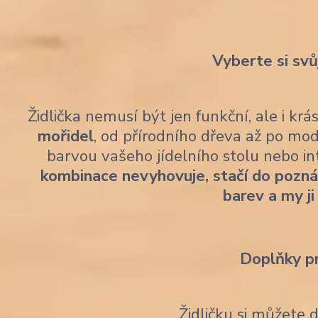
Vyberte si svů
Židlička nemusí být jen funkční, ale i kr
mořidel
, od přírodního dřeva až po mod
barvou vašeho jídelního stolu nebo i
kombinace nevyhovuje, stačí do pozn
barev a my ji
Doplňky p
Židličku si můžete 