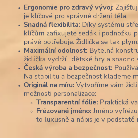
Ergonomie pro zdravý vývoj:
Zajišťu
je klíčové pro správné držení těla.
Snadná flexibilita:
Díky systému stře
klíčům zafixujete sedák i podnožku p
právě potřebuje. Židlička se tak plyn
Maximální odolnost:
Bytelná konstruk
židlička vydrží i dětské hry a snadno
Česká výroba a bezpečnost:
Používá
Na stabilitu a bezpečnost klademe m
Originál na míru:
Vytvoříme vám židli
možnosti personalizace:
Transparentní fólie:
Praktická var
Frézované jméno:
Jméno vyfrézu
to luxusně a nápis je v podstatě 