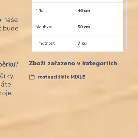
šířka
46 cm
o naše
nž bude
hloubka
50 cm
Hmotnost
7 kg
Zboží zařazeno v kategoriích
pěrku?
ěrky,
rostoucí židle MIXLE
dáte
koje.