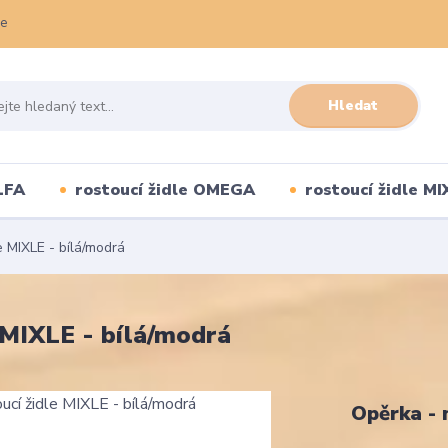
ce
Hledat
LFA
rostoucí židle OMEGA
rostoucí židle MI
e MIXLE - bílá/modrá
 MIXLE - bílá/modrá
Opěrka -