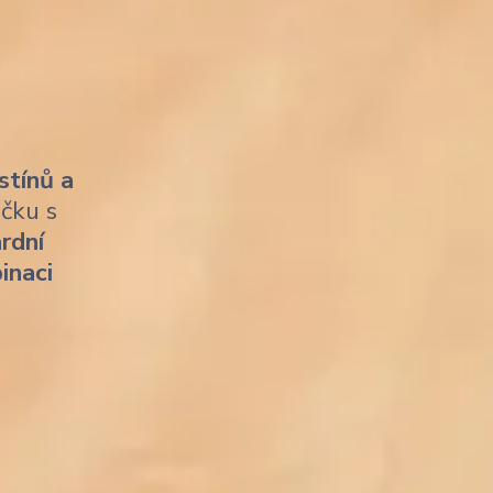
stínů a
ičku s
rdní
inaci