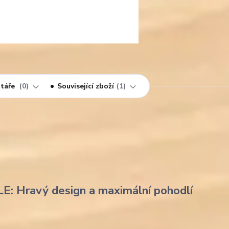
táře
0
Související zboží
1
LE: Hravý design a maximální pohodlí