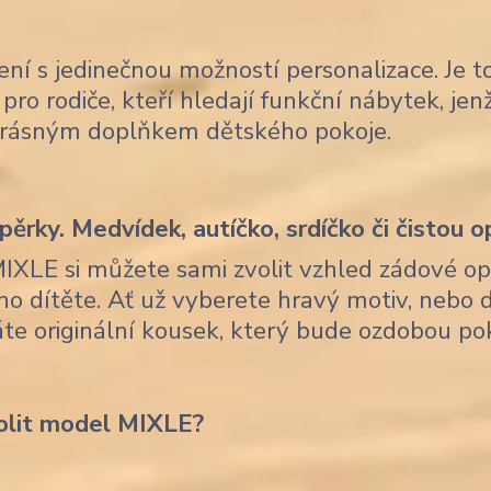
ení s jedinečnou možností personalizace. Je t
pro rodiče, kteří hledají funkční nábytek, je
krásným doplňkem dětského pokoje.
ěrky. Medvídek, autíčko, srdíčko či čistou o
MIXLE si můžete sami zvolit vzhled zádové op
ho dítěte. Ať už vyberete hravý motiv, nebo 
skáte originální kousek, který bude ozdobou po
olit model MIXLE?