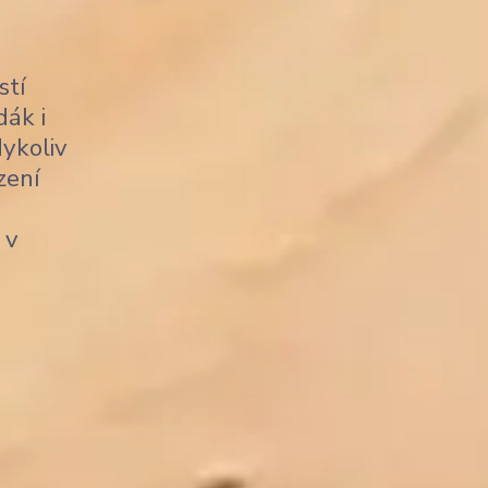
stí
dák i
dykoliv
zení
 v