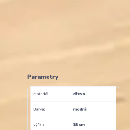
Parametry
materiál
dřevo
Barva
modrá
výška
85 cm