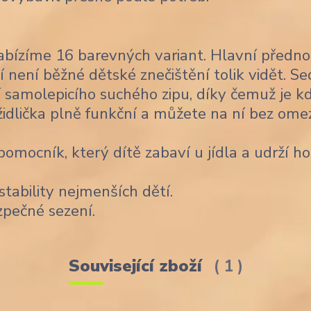
bízíme 16 barevných variant. Hlavní předno
í není běžné dětské znečištění tolik vidět. Se
 samolepicího suchého zipu, díky čemuž je k
židlička plně funkční a můžete na ní bez ome
omocník, který dítě zabaví u jídla a udrží ho
stability nejmenších dětí.
zpečné sezení.
Související zboží
1