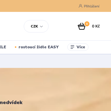
Přihlášení
0
0 Kč
CZK
Více
XLE
rostoucí židle EASY
 medvídek