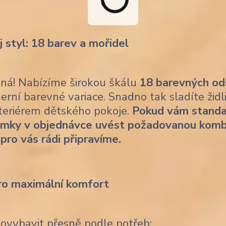
j styl: 18 barev a mořidel
ásná! Nabízíme širokou škálu
18 barevných od
erní barevné variace. Snadno tak sladíte židl
nteriérem dětského pokoje.
Pokud vám standa
ámky v objednávce uvést požadovanou komb
 pro vás rádi připravíme.
ro maximální komfort
dovybavit přesně podle potřeb: