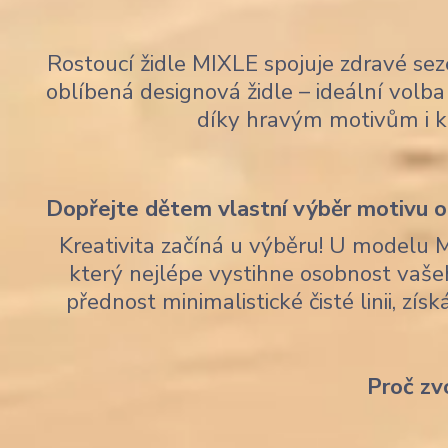
Rostoucí židle MIXLE spojuje zdravé sez
oblíbená designová židle – ideální volba 
díky hravým motivům i 
Dopřejte dětem vlastní výběr motivu op
Kreativita začíná u výběru! U modelu 
který nejlépe vystihne osobnost vaše
přednost minimalistické čisté linii, zí
Proč zv