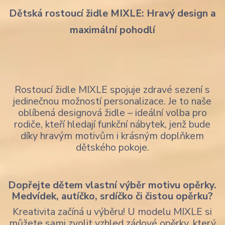
Dětská rostoucí židle MIXLE: Hravý design a
maximální pohodlí
Rostoucí židle MIXLE spojuje zdravé sezení s
jedinečnou možností personalizace. Je to naše
oblíbená designová židle – ideální volba pro
rodiče, kteří hledají funkční nábytek, jenž bude
díky hravým motivům i krásným doplňkem
dětského pokoje.
Dopřejte dětem vlastní výběr motivu opěrky.
Medvídek, autíčko, srdíčko či čistou opěrku?
Kreativita začíná u výběru! U modelu MIXLE si
můžete sami zvolit vzhled zádové opěrky, který