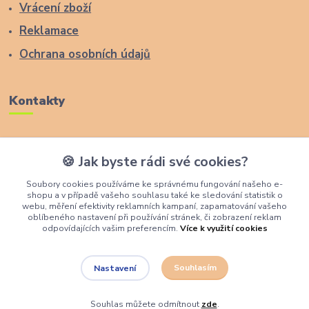
Vrácení zboží
Reklamace
Ochrana osobních údajů
Kontakty
Zákaznická podpora Lucas Wood Style
🍪 Jak byste rádi své cookies?
+420 774 291 043
Soubory cookies používáme ke správnému fungování našeho e-
shopu a v případě vašeho souhlasu také ke sledování statistik o
info@rostouci-zidle.cz
webu, měření efektivity reklamních kampaní, zapamatování vašeho
oblíbeného nastavení při používání stránek, či zobrazení reklam
odpovídajících vašim preferencím.
Více k využití cookies
Souhlasím
Nastavení
Lucas Wood Style
Souhlas můžete odmítnout
zde
.
Vytvořeno na
Eshop-rychle.cz