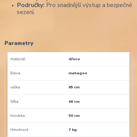
Područky:
Pro snadnější výstup a bezpečné
sezení.
Parametry
materiál
dřevo
Barva
mahagon
výška
85 cm
šířka
46 cm
hloubka
50 cm
Hmotnost
7 kg