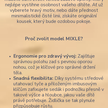
nejlépe vystihne osobnost vašeho dítěte. Ať už
vyberete hravý motiv, nebo dáte přednost
minimalistické čisté linii, získáte originální
kousek, který bude ozdobou pokoje.
Proč zvolit model MIXLE?
Ergonomie pro zdravý vývoj:
Zajišťuje
správnou polohu zad s pevnou oporou
nohou, což je klíčové pro správné držení
těla.
Snadná flexibilita:
Díky systému středové
utahovací tyče a přiloženým imbusovým
klíčům zafixujete sedák i podnožku přesně v
takové výšce a hloubce, jakou vaše dítě
právě potřebuje. Židlička se tak plynule
přizpůsobuje růstu.