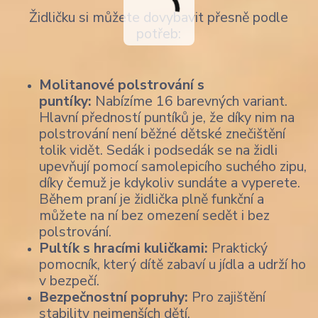
Židličku si můžete dovybavit přesně podle
potřeb:
Molitanové polstrování s
puntíky:
Nabízíme 16 barevných variant.
Hlavní předností puntíků je, že díky nim na
polstrování není běžné dětské znečištění
tolik vidět. Sedák i podsedák se na židli
upevňují pomocí samolepicího suchého zipu,
díky čemuž je kdykoliv sundáte a vyperete.
Během praní je židlička plně funkční a
můžete na ní bez omezení sedět i bez
polstrování.
Pultík s hracími kuličkami:
Praktický
pomocník, který dítě zabaví u jídla a udrží ho
v bezpečí.
Bezpečnostní popruhy:
Pro zajištění
stability nejmenších dětí.