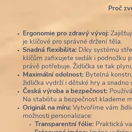
Proč zv
Ergonomie pro zdravý vývoj:
Zajišťu
je klíčové pro správné držení těla.
Snadná flexibilita:
Díky systému stře
klíčům zafixujete sedák i podnožku p
právě potřebuje. Židlička se tak plyn
Maximální odolnost:
Bytelná konstruk
židlička vydrží i dětské hry a snadno
Česká výroba a bezpečnost:
Používá
Na stabilitu a bezpečnost klademe m
Originál na míru:
Vytvoříme vám židli
možnosti personalizace:
Transparentní fólie:
Praktická var