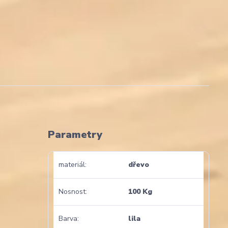
Parametry
materiál
dřevo
Nosnost
100 Kg
Barva
lila