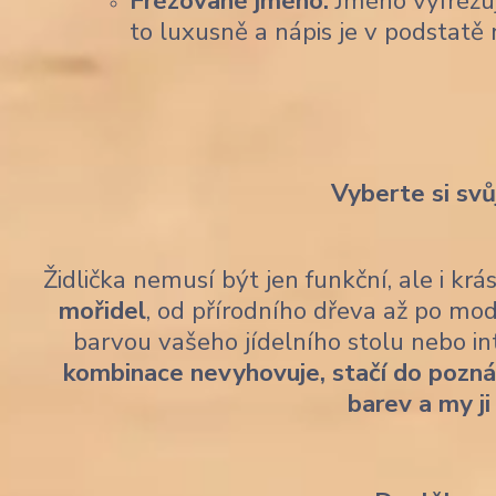
Frézované jméno:
Jméno vyfrézu
to luxusně a nápis je v podstatě 
Vyberte si svů
Židlička nemusí být jen funkční, ale i kr
mořidel
, od přírodního dřeva až po mod
barvou vašeho jídelního stolu nebo i
kombinace nevyhovuje, stačí do pozn
barev a my ji