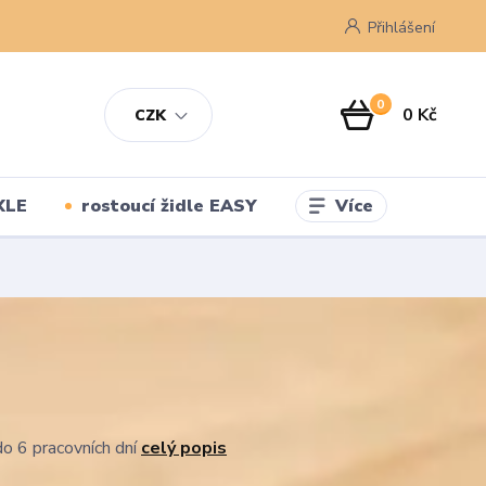
Přihlášení
0
0 Kč
CZK
Více
XLE
rostoucí židle EASY
o 6 pracovních dní
celý popis