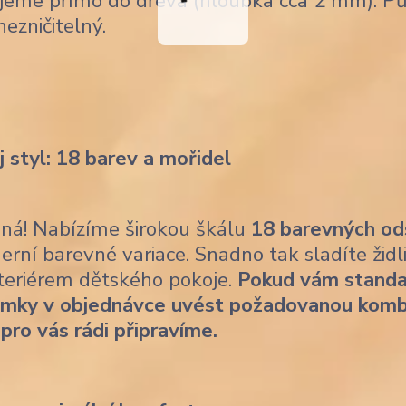
jeme přímo do dřeva (hloubka cca 2 mm). Pů
nezničitelný.
j styl: 18 barev a mořidel
ásná! Nabízíme širokou škálu
18 barevných od
erní barevné variace. Snadno tak sladíte židl
nteriérem dětského pokoje.
Pokud vám standa
ámky v objednávce uvést požadovanou komb
 pro vás rádi připravíme.