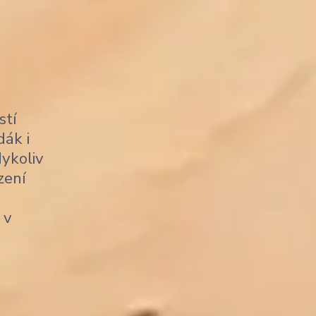
stí
dák i
dykoliv
zení
 v