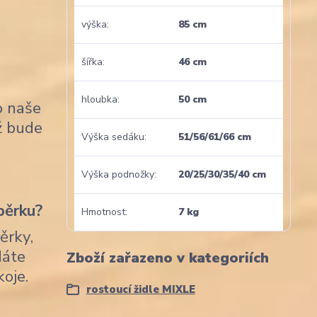
výška
85 cm
šířka
46 cm
hloubka
50 cm
o naše
nž bude
Výška sedáku
51/56/61/66 cm
Výška podnožky
20/25/30/35/40 cm
pěrku?
Hmotnost
7 kg
ěrky,
dáte
Zboží zařazeno v kategoriích
koje.
rostoucí židle MIXLE