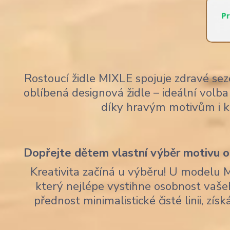
Rostoucí židle MIXLE spojuje zdravé sez
oblíbená designová židle – ideální volba 
díky hravým motivům i 
Dopřejte dětem vlastní výběr motivu op
Kreativita začíná u výběru! U modelu 
který nejlépe vystihne osobnost vaše
přednost minimalistické čisté linii, zí