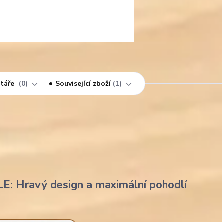
táře
0
Související zboží
1
LE: Hravý design a maximální pohodlí