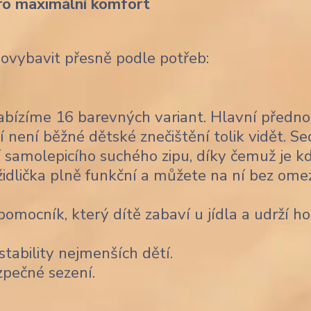
ro maximální komfort
dovybavit přesně podle potřeb:
bízíme 16 barevných variant. Hlavní předno
í není běžné dětské znečištění tolik vidět. Se
 samolepicího suchého zipu, díky čemuž je k
židlička plně funkční a můžete na ní bez ome
omocník, který dítě zabaví u jídla a udrží ho
stability nejmenších dětí.
zpečné sezení.