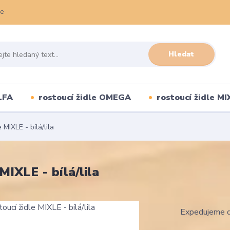
ce
Hledat
LFA
rostoucí židle OMEGA
rostoucí židle MI
MIXLE - bílá/lila
MIXLE - bílá/lila
Expedujeme d