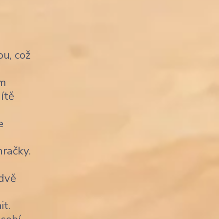
u, což
ým
ítě
e
račky.
 dvě
it.