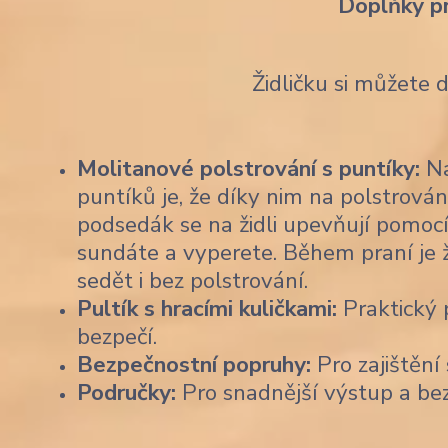
Doplňky p
Židličku si můžete 
Molitanové polstrování s puntíky:
Na
puntíků je, že díky nim na polstrován
podsedák se na židli upevňují pomocí
sundáte a vyperete. Během praní je 
sedět i bez polstrování.
Pultík s hracími kuličkami:
Praktický p
bezpečí.
Bezpečnostní popruhy:
Pro zajištění 
Područky:
Pro snadnější výstup a be