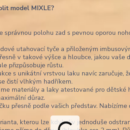
olit model MIXLE?
je správnou polohu zad s pevnou oporou noho
dové utahovací tyče a přiloženým imbusov
řesně v takové výšce a hloubce, jakou vaše d
ule přizpůsobuje růstu.
ce s unikátní vrstvou laku navíc zaručuje, ž
 se čistí vlhkým hadříkem.
me materiály a laky atestované pro dětské h
aximální důraz.
čku přesně podle vašich představ. Nabízíme
ianta, kterou lze kdykoliv jednoduše odstran