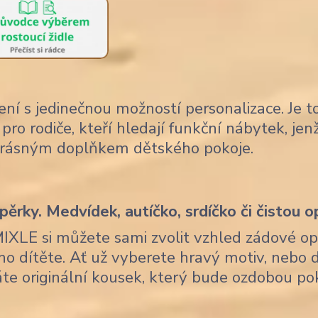
ení s jedinečnou možností personalizace. Je t
pro rodiče, kteří hledají funkční nábytek, je
krásným doplňkem dětského pokoje.
ěrky. Medvídek, autíčko, srdíčko či čistou o
MIXLE si můžete sami zvolit vzhled zádové op
ho dítěte. Ať už vyberete hravý motiv, nebo 
skáte originální kousek, který bude ozdobou po