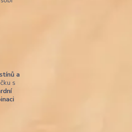
sobí
stínů a
ičku s
rdní
inaci