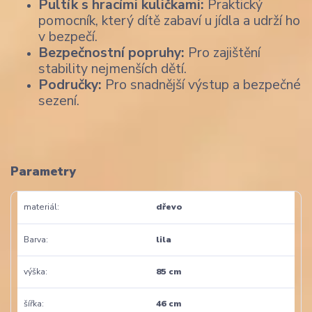
Pultík s hracími kuličkami:
Praktický
pomocník, který dítě zabaví u jídla a udrží ho
v bezpečí.
Bezpečnostní popruhy:
Pro zajištění
stability nejmenších dětí.
Područky:
Pro snadnější výstup a bezpečné
sezení.
Parametry
materiál
dřevo
Barva
lila
výška
85 cm
šířka
46 cm