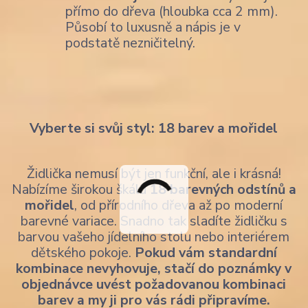
přímo do dřeva (hloubka cca 2 mm).
Působí to luxusně a nápis je v
podstatě nezničitelný.
Vyberte si svůj styl: 18 barev a mořidel
Židlička nemusí být jen funkční, ale i krásná!
Nabízíme širokou škálu
18 barevných odstínů a
mořidel
, od přírodního dřeva až po moderní
barevné variace. Snadno tak sladíte židličku s
barvou vašeho jídelního stolu nebo interiérem
dětského pokoje.
Pokud vám standardní
kombinace nevyhovuje, stačí do poznámky v
objednávce uvést požadovanou kombinaci
barev a my ji pro vás rádi připravíme.