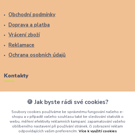
Obchodní podmínky
Doprava a platba
Vrácení zboží
Reklamace
Ochrana osobních údajů
Kontakty
Zákaznická podpora Lucas Wood Style
🍪 Jak byste rádi své cookies?
+420 774 291 043
Soubory cookies používáme ke správnému fungování našeho e-
shopu a v případě vašeho souhlasu také ke sledování statistik o
info@rostouci-zidle.cz
webu, měření efektivity reklamních kampaní, zapamatování vašeho
oblíbeného nastavení při používání stránek, či zobrazení reklam
odpovídajících vašim preferencím.
Více k využití cookies