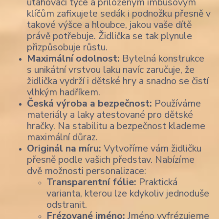
utahovací tyče a přiloženým imbusovým
klíčům zafixujete sedák i podnožku přesně v
takové výšce a hloubce, jakou vaše dítě
právě potřebuje. Židlička se tak plynule
přizpůsobuje růstu.
Maximální odolnost:
Bytelná konstrukce
s unikátní vrstvou laku navíc zaručuje, že
židlička vydrží i dětské hry a snadno se čistí
vlhkým hadříkem.
Česká výroba a bezpečnost:
Používáme
materiály a laky atestované pro dětské
hračky. Na stabilitu a bezpečnost klademe
maximální důraz.
Originál na míru:
Vytvoříme vám židličku
přesně podle vašich představ. Nabízíme
dvě možnosti personalizace:
Transparentní fólie:
Praktická
varianta, kterou lze kdykoliv jednoduše
odstranit.
Frézované jméno:
Jméno vyfrézujeme