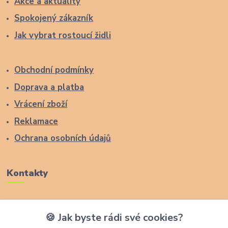
Akce a aktuality
Spokojený zákazník
Jak vybrat rostoucí židli
Obchodní podmínky
Doprava a platba
Vrácení zboží
Reklamace
Ochrana osobních údajů
Kontakty
Zákaznická podpora Lucas Wood Style
🍪 Jak byste rádi své cookies?
+420 774 291 043