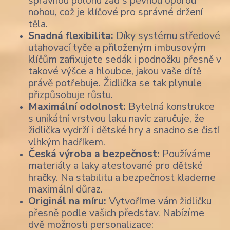
správnou polohu zad s pevnou oporou
nohou, což je klíčové pro správné držení
těla.
Snadná flexibilita:
Díky systému středové
utahovací tyče a přiloženým imbusovým
klíčům zafixujete sedák i podnožku přesně v
takové výšce a hloubce, jakou vaše dítě
právě potřebuje. Židlička se tak plynule
přizpůsobuje růstu.
Maximální odolnost:
Bytelná konstrukce
s unikátní vrstvou laku navíc zaručuje, že
židlička vydrží i dětské hry a snadno se čistí
vlhkým hadříkem.
Česká výroba a bezpečnost:
Používáme
materiály a laky atestované pro dětské
hračky. Na stabilitu a bezpečnost klademe
maximální důraz.
Originál na míru:
Vytvoříme vám židličku
přesně podle vašich představ. Nabízíme
dvě možnosti personalizace: