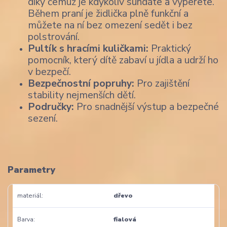
díky čemuž je kdykoliv sundáte a vyperete.
Během praní je židlička plně funkční a
můžete na ní bez omezení sedět i bez
polstrování.
Pultík s hracími kuličkami:
Praktický
pomocník, který dítě zabaví u jídla a udrží ho
v bezpečí.
Bezpečnostní popruhy:
Pro zajištění
stability nejmenších dětí.
Područky:
Pro snadnější výstup a bezpečné
sezení.
Parametry
materiál
dřevo
Barva
fialová