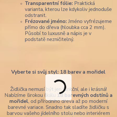
Transparentní fólie:
Praktická
varianta, kterou lze kdykoliv jednoduše
odstranit.
Frézované jméno:
Jméno vyfrézujeme
přímo do dřeva (hloubka cca 2 mm).
Působí to luxusně a nápis je v
podstatě nezničitelný.
Vyberte si svůj styl: 18 barev a mořidel
Židlička nemusí být jen funkční, ale i krásná!
Nabízíme širokou škálu
18 barevných odstínů a
mořidel
, od přírodního dřeva až po moderní
barevné variace. Snadno tak sladíte židličku s
barvou vašeho jídelního stolu nebo interiérem