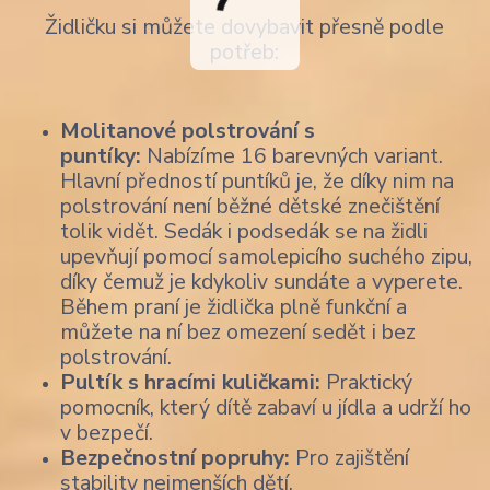
Židličku si můžete dovybavit přesně podle
potřeb:
Molitanové polstrování s
puntíky:
Nabízíme 16 barevných variant.
Hlavní předností puntíků je, že díky nim na
polstrování není běžné dětské znečištění
tolik vidět. Sedák i podsedák se na židli
upevňují pomocí samolepicího suchého zipu,
díky čemuž je kdykoliv sundáte a vyperete.
Během praní je židlička plně funkční a
můžete na ní bez omezení sedět i bez
polstrování.
Pultík s hracími kuličkami:
Praktický
pomocník, který dítě zabaví u jídla a udrží ho
v bezpečí.
Bezpečnostní popruhy:
Pro zajištění
stability nejmenších dětí.