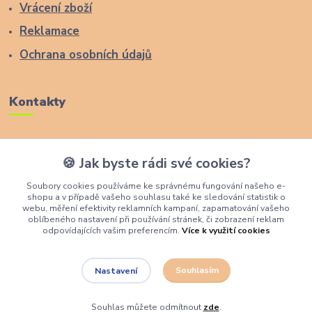
Vrácení zboží
Reklamace
Ochrana osobních údajů
Kontakty
Zákaznická podpora Lucas Wood Style
🍪 Jak byste rádi své cookies?
+420 774 291 043
Soubory cookies používáme ke správnému fungování našeho e-
shopu a v případě vašeho souhlasu také ke sledování statistik o
info@rostouci-zidle.cz
webu, měření efektivity reklamních kampaní, zapamatování vašeho
oblíbeného nastavení při používání stránek, či zobrazení reklam
odpovídajících vašim preferencím.
Více k využití cookies
Souhlasím
Nastavení
Lucas Wood Style
Souhlas můžete odmítnout
zde
.
Vytvořeno na
Eshop-rychle.cz