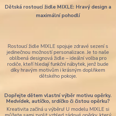
Dětská rostoucí židle MIXLE: Hravý design a
maximální pohodlí
Rostoucí židle MIXLE spojuje zdravé sezení s
jedinečnou možností personalizace. Je to naše
oblíbená designová židle – ideální volba pro
rodiče, kteří hledají funkční nábytek, jenž bude
díky hravým motivům i krásným doplňkem
dětského pokoje.
Dopřejte dětem vlastní výběr motivu opěrky.
Medvídek, autíčko, srdíčko či čistou opěrku?
Kreativita začíná u výběru! U modelu MIXLE si
můžete sami zvolit vzhled zádové opěrky, který