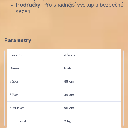
Područky:
Pro snadnější výstup a bezpečné
sezení.
Parametry
materiál
dřevo
Barva
buk
výška
85 cm
šířka
46 cm
hloubka
50 cm
Hmotnost
7 kg