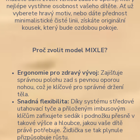
nejlépe vystihne osobnost vašeho dítěte. Ať už
vyberete hravý motiv, nebo dáte přednost
minimalistické čisté linii, získáte originální
kousek, který bude ozdobou pokoje.
Proč zvolit model MIXLE?
Ergonomie pro zdravý vývoj:
Zajišťuje
správnou polohu zad s pevnou oporou
nohou, což je klíčové pro správné držení
těla.
Snadná flexibilita:
Díky systému středové
utahovací tyče a přiloženým imbusovým
klíčům zafixujete sedák i podnožku přesně v
takové výšce a hloubce, jakou vaše dítě
právě potřebuje. Židlička se tak plynule
přizpůsobuje růstu.