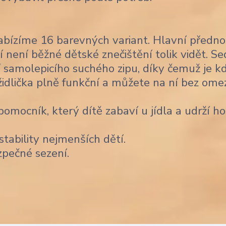
bízíme 16 barevných variant. Hlavní předno
í není běžné dětské znečištění tolik vidět. Se
 samolepicího suchého zipu, díky čemuž je k
židlička plně funkční a můžete na ní bez ome
omocník, který dítě zabaví u jídla a udrží ho
stability nejmenších dětí.
zpečné sezení.