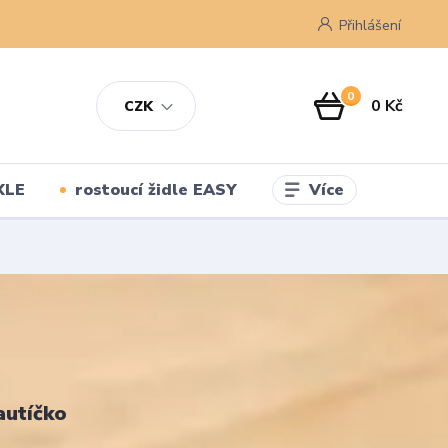
Přihlášení
0
0 Kč
CZK
Více
XLE
rostoucí židle EASY
autíčko