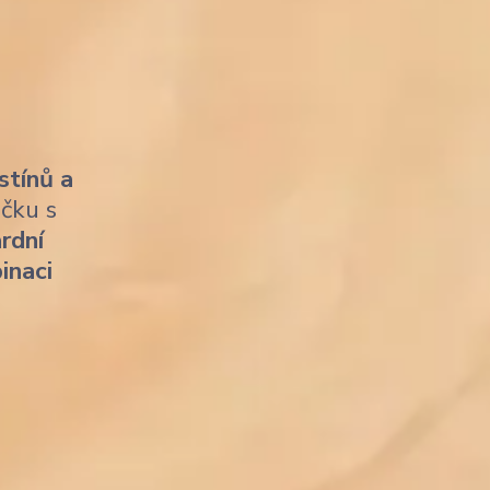
stínů a
ičku s
rdní
inaci