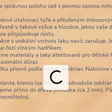
je správnou polohu zad s pevnou oporou noho
dové utahovací tyče a přiloženým imbusov
řesně v takové výšce a hloubce, jakou vaše d
ule přizpůsobuje růstu.
ce s unikátní vrstvou laku navíc zaručuje, ž
 se čistí vlhkým hadříkem.
me materiály a laky atestované pro dětské h
aximální důraz.
čku přesně podle vašich představ. Nabízíme
ianta, kterou lze kdykoliv jednoduše odstran
jeme přímo do dřeva (hloubka cca 2 mm). Pů
nezničitelný.