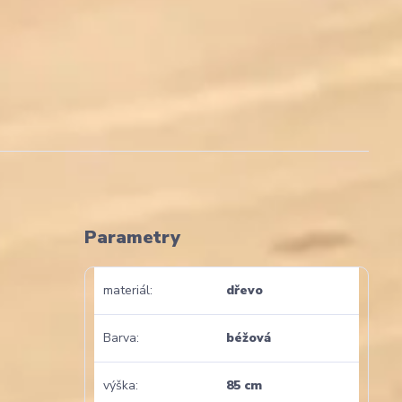
Parametry
materiál
dřevo
Barva
béžová
výška
85 cm