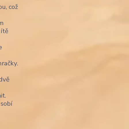
u, což
ým
ítě
e
račky.
 dvě
it.
sobí