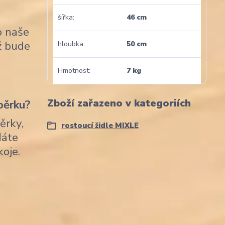
šířka
46 cm
o naše
nž bude
hloubka
50 cm
Hmotnost
7 kg
Zboží zařazeno v kategoriích
pěrku?
ěrky,
rostoucí židle MIXLE
dáte
koje.