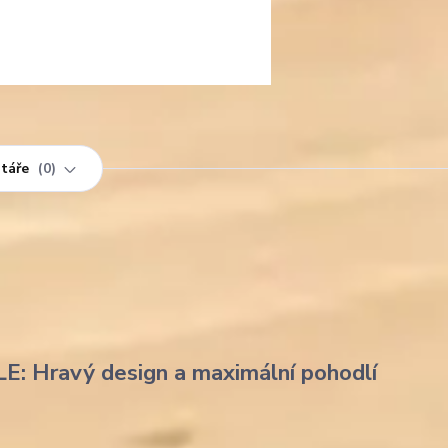
táře
0
LE: Hravý design a maximální pohodlí