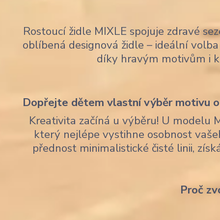
Rostoucí židle MIXLE spojuje zdravé sez
oblíbená designová židle – ideální volba 
díky hravým motivům i 
Dopřejte dětem vlastní výběr motivu op
Kreativita začíná u výběru! U modelu 
který nejlépe vystihne osobnost vaše
přednost minimalistické čisté linii, zí
Proč zv