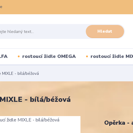
ce
Hledat
LFA
rostoucí židle OMEGA
rostoucí židle MI
e MIXLE - bílá/béžová
 MIXLE - bílá/béžová
Opěrka - 