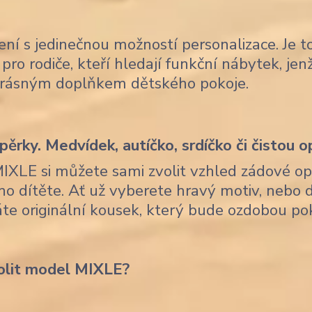
ení s jedinečnou možností personalizace. Je t
pro rodiče, kteří hledají funkční nábytek, je
krásným doplňkem dětského pokoje.
ěrky. Medvídek, autíčko, srdíčko či čistou o
MIXLE si můžete sami zvolit vzhled zádové op
ho dítěte. Ať už vyberete hravý motiv, nebo 
skáte originální kousek, který bude ozdobou po
olit model MIXLE?