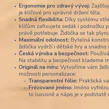
Ergonomie pro zdravý vývoj:
Zajišťu
je klíčové pro správné držení těla.
Snadná flexibilita:
Díky systému stře
klíčům zafixujete sedák i podnožku p
právě potřebuje. Židlička se tak plyn
Maximální odolnost:
Bytelná konstruk
židlička vydrží i dětské hry a snadno
Česká výroba a bezpečnost:
Používá
Na stabilitu a bezpečnost klademe m
Originál na míru:
Vytvoříme vám židli
možnosti personalizace:
Transparentní fólie:
Praktická var
Frézované jméno:
Jméno vyfrézu
to luxusně a nápis je v podstatě 