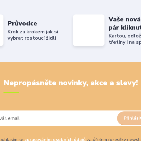
Vaše nová
Průvodce
pár kliknu
Krok za krokem jak si
Kartou, odlo
vybrat rostoucí židli
třetiny i na s
Nepropásněte novinky, akce a slevy!
Přihlási
uhlasím se
zpracováním osobních údajů
za účelem rozesílky newsle