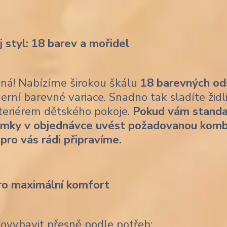
j styl: 18 barev a mořidel
ásná! Nabízíme širokou škálu
18 barevných od
erní barevné variace. Snadno tak sladíte židl
nteriérem dětského pokoje.
Pokud vám standa
ámky v objednávce uvést požadovanou komb
 pro vás rádi připravíme.
ro maximální komfort
dovybavit přesně podle potřeb: