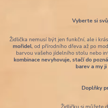
Vyberte si svů
Židlička nemusí být jen funkční, ale i kr
mořidel
, od přírodního dřeva až po mod
barvou vašeho jídelního stolu nebo i
kombinace nevyhovuje, stačí do pozn
barev a my ji
Doplňky p
Židličku si můžete 