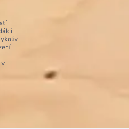
stí
dák i
dykoliv
zení
 v