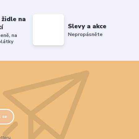
 židle na
Slevy a akce
tí
Nepropásněte
ženě, na
plátky
t se
tteru.