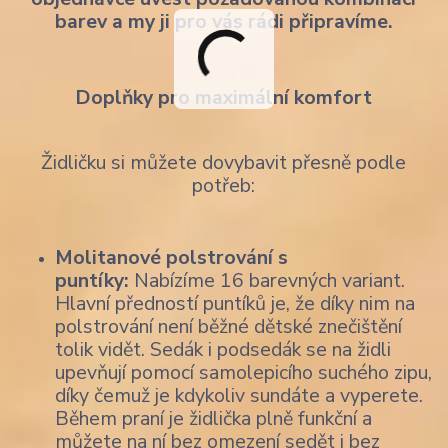
barev a my ji pro vás rádi připravíme.
Doplňky pro maximální komfort
Židličku si můžete dovybavit přesně podle
potřeb:
Molitanové polstrování s
puntíky:
Nabízíme 16 barevných variant.
Hlavní předností puntíků je, že díky nim na
polstrování není běžné dětské znečištění
tolik vidět. Sedák i podsedák se na židli
upevňují pomocí samolepicího suchého zipu,
díky čemuž je kdykoliv sundáte a vyperete.
Během praní je židlička plně funkční a
můžete na ní bez omezení sedět i bez