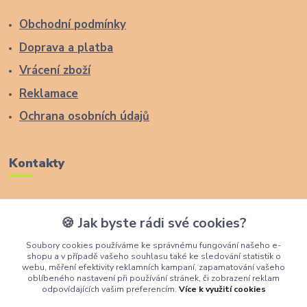
Obchodní podmínky
Doprava a platba
Vrácení zboží
Reklamace
Ochrana osobních údajů
Kontakty
Zákaznická podpora Lucas Wood Style
🍪 Jak byste rádi své cookies?
+420 774 291 043
Soubory cookies používáme ke správnému fungování našeho e-
shopu a v případě vašeho souhlasu také ke sledování statistik o
info@rostouci-zidle.cz
webu, měření efektivity reklamních kampaní, zapamatování vašeho
oblíbeného nastavení při používání stránek, či zobrazení reklam
odpovídajících vašim preferencím.
Více k využití cookies