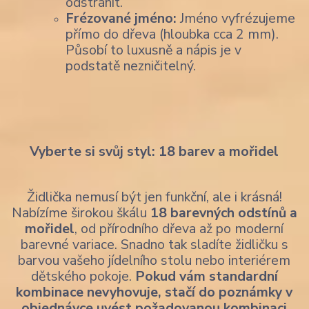
odstranit.
Frézované jméno:
Jméno vyfrézujeme
přímo do dřeva (hloubka cca 2 mm).
Působí to luxusně a nápis je v
podstatě nezničitelný.
Vyberte si svůj styl: 18 barev a mořidel
Židlička nemusí být jen funkční, ale i krásná!
Nabízíme širokou škálu
18 barevných odstínů a
mořidel
, od přírodního dřeva až po moderní
barevné variace. Snadno tak sladíte židličku s
barvou vašeho jídelního stolu nebo interiérem
dětského pokoje.
Pokud vám standardní
kombinace nevyhovuje, stačí do poznámky v
objednávce uvést požadovanou kombinaci