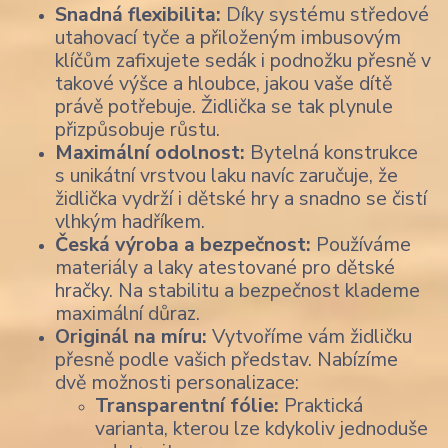
Snadná flexibilita:
Díky systému středové
utahovací tyče a přiloženým imbusovým
klíčům zafixujete sedák i podnožku přesně v
takové výšce a hloubce, jakou vaše dítě
právě potřebuje. Židlička se tak plynule
přizpůsobuje růstu.
Maximální odolnost:
Bytelná konstrukce
s unikátní vrstvou laku navíc zaručuje, že
židlička vydrží i dětské hry a snadno se čistí
vlhkým hadříkem.
Česká výroba a bezpečnost:
Používáme
materiály a laky atestované pro dětské
hračky. Na stabilitu a bezpečnost klademe
maximální důraz.
Originál na míru:
Vytvoříme vám židličku
přesně podle vašich představ. Nabízíme
dvě možnosti personalizace:
Transparentní fólie:
Praktická
varianta, kterou lze kdykoliv jednoduše