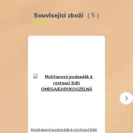
Související zboží
5
Molitanový podsedák k rostoucí židli
Molitanová opě