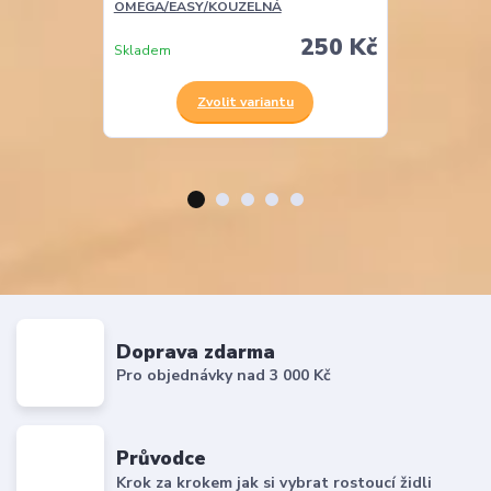
OMEGA/EASY/KOUZELNÁ
EASY
250 Kč
Skladem
Skladem
Zvolit variantu
Z
Doprava zdarma
Pro objednávky nad 3 000 Kč
Průvodce
Krok za krokem jak si vybrat rostoucí židli