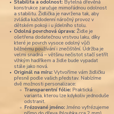
Stabilita a odolnost:
Bytelná dřevěná
konstrukce zaručuje mimořádnou odolnost
a stabilitu. Židlička je navržena tak, aby
zvládla každodenní náročný provoz v
dětském pokoji i u jídelního stolu.
Odolná povrchová úprava:
Židle je
ošetřena dodatečnou vrstvou laku, díky
které je povrch vysoce odolný vůči
běžnému používání i znečištění. Údržba je
velmi snadná – většinu nečistot stačí setřít
vlhkým hadříkem a židle bude vypadat
stále jako nová.
Originál na míru:
Vytvoříme vám židličku
přesně podle vašich představ. Nabízíme
dvě možnosti personalizace:
Transparentní fólie:
Praktická
varianta, kterou lze kdykoliv jednoduše
odstranit.
Frézované jméno:
Jméno vyfrézujeme
přímo do dřeva (hloubka cca 2 mm).