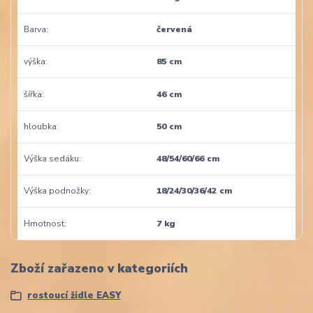
Barva
červená
výška
85 cm
šířka
46 cm
hloubka
50 cm
Výška sedáku
48/54/60/66 cm
Výška podnožky
18/24/30/36/42 cm
Hmotnost
7 kg
Zboží zařazeno v kategoriích
rostoucí židle EASY