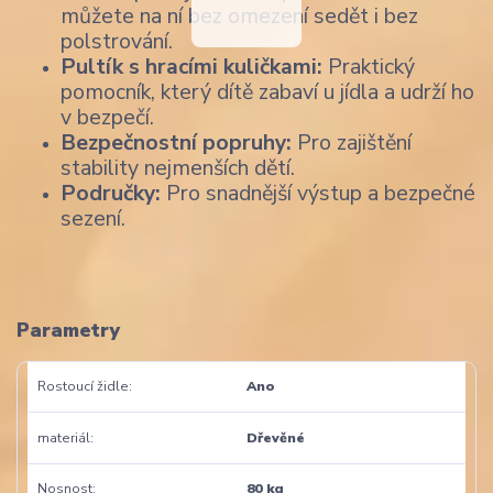
můžete na ní bez omezení sedět i bez
polstrování.
Pultík s hracími kuličkami:
Praktický
pomocník, který dítě zabaví u jídla a udrží ho
v bezpečí.
Bezpečnostní popruhy:
Pro zajištění
stability nejmenších dětí.
Područky:
Pro snadnější výstup a bezpečné
sezení.
Parametry
Rostoucí židle
Ano
materiál
Dřevěné
Nosnost
80 kg