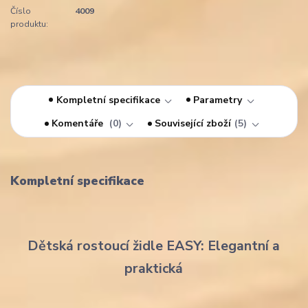
Číslo
4009
produktu:
Kompletní specifikace
Parametry
Komentáře
0
Související zboží
5
Kompletní specifikace
Dětská rostoucí židle EASY: Elegantní a
praktická