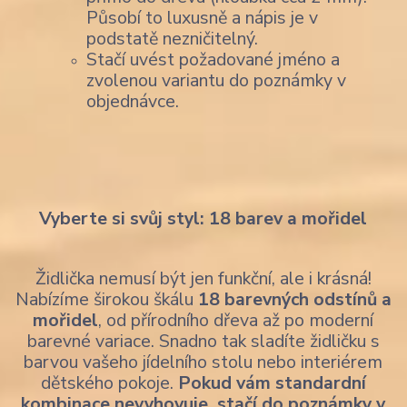
Působí to luxusně a nápis je v
podstatě nezničitelný.
Stačí uvést požadované jméno a
zvolenou variantu do poznámky v
objednávce.
Vyberte si svůj styl: 18 barev a mořidel
Židlička nemusí být jen funkční, ale i krásná!
Nabízíme širokou škálu
18 barevných odstínů a
mořidel
, od přírodního dřeva až po moderní
barevné variace. Snadno tak sladíte židličku s
barvou vašeho jídelního stolu nebo interiérem
dětského pokoje.
Pokud vám standardní
kombinace nevyhovuje, stačí do poznámky v