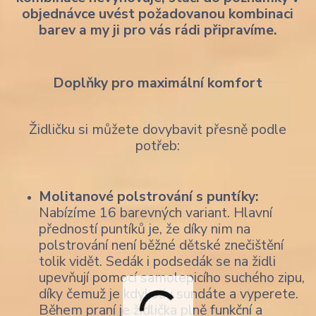
objednávce uvést požadovanou kombinaci
barev a my ji pro vás rádi připravíme.
Doplňky pro maximální komfort
Židličku si můžete dovybavit přesně podle
potřeb:
Molitanové polstrování s puntíky:
Nabízíme 16 barevných variant. Hlavní
předností puntíků je, že díky nim na
polstrování není běžné dětské znečištění
tolik vidět. Sedák i podsedák se na židli
upevňují pomocí samolepicího suchého zipu,
díky čemuž je kdykoliv sundáte a vyperete.
Během praní je židlička plně funkční a