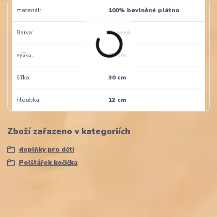
materiál
100% bavlněné plátno
Barva
fialová
výška
38 cm
šířka
30 cm
hloubka
12 cm
Zboží zařazeno v kategoriích
doplňky pro děti
Polštářek kočička