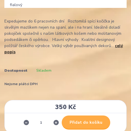
Expedujeme do 6 pracovních dní Roztomilá spící kočička je
skvělým mazlíkem nejen na spaní, ale i na hraní. Ideálně doladí
pokojíček společně s našim látkových košem nebo molitanovým
podsedákem či opěrkou. Hlavní výhody : Kvalitní designový
polštář českého výrobce. Velký výběr používaných dekorů...
celý
popis
Dostupnost
Skladem
Nejsme plátci DPH
350 Kč
Přidat do košíku