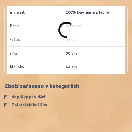
materiál
100% bavlněné plátno
Barva
červená
výška
38 cm
šířka
30 cm
hloubka
12 cm
Zboží zařazeno v kategoriích
doplňky pro děti
Polštářek kočička