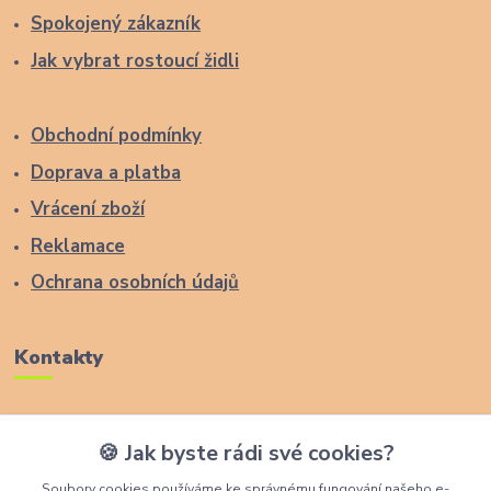
Spokojený zákazník
Jak vybrat rostoucí židli
Obchodní podmínky
Doprava a platba
Vrácení zboží
Reklamace
Ochrana osobních údajů
Kontakty
Zákaznická podpora Lucas Wood Style
🍪 Jak byste rádi své cookies?
+420 774 291 043
Soubory cookies používáme ke správnému fungování našeho e-