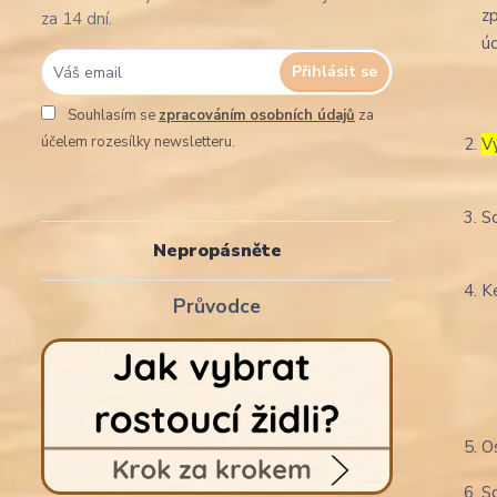
z
za 14 dní.
úd
Přihlásit se
Souhlasím se
zpracováním osobních údajů
za
účelem rozesílky newsletteru.
V
S
Nepropásněte
K
Průvodce
O
S