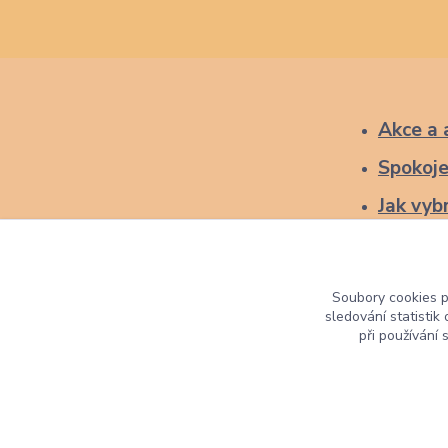
Akce a 
Spokoje
Jak vybr
Soubory cookies 
sledování statisti
při používání 