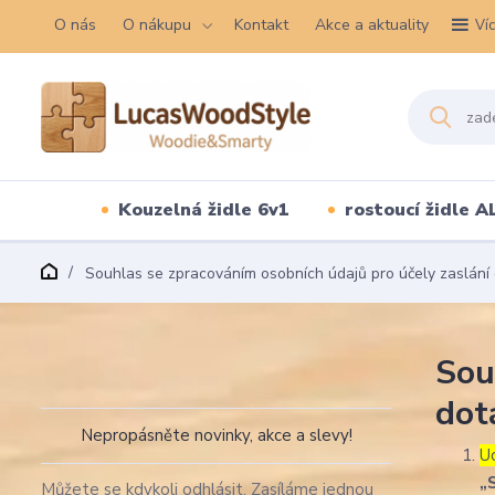
O nás
O nákupu
Kontakt
Akce a aktuality
Ví
Kouzelná židle 6v1
rostoucí židle A
Souhlas se zpracováním osobních údajů pro účely zaslání 
Sou
dot
Nepropásněte novinky, akce a slevy!
U
„
Můžete se kdykoli odhlásit. Zasíláme jednou