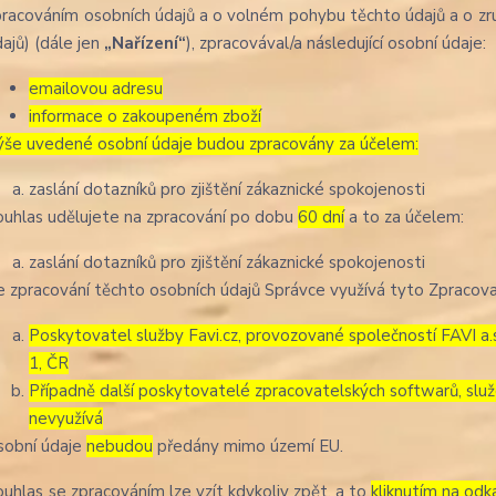
pracováním osobních údajů a o volném pohybu těchto údajů a o zru
ajů) (dále jen
„Nařízení“
), zpracovával/a následující osobní údaje:
emailovou adresu
informace o zakoupeném zboží
ýše uvedené osobní údaje budou zpracovány za účelem:
zaslání dotazníků pro zjištění zákaznické spokojenosti
ouhlas udělujete na zpracování po dobu
60 dní
a to za účelem:
zaslání dotazníků pro zjištění zákaznické spokojenosti
e zpracování těchto osobních údajů Správce využívá tyto Zpracova
Poskytovatel služby Favi.cz, provozované společností FAVI a
1, ČR
Případně další poskytovatelé zpracovatelských softwarů, služ
nevyužívá
sobní údaje
nebudou
předány mimo území EU.
ouhlas se zpracováním lze vzít kdykoliv zpět, a to
kliknutím na odk