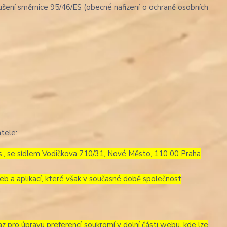
šení směrnice 95/46/ES (obecné nařízení o ochraně osobních
tele:
.s., se sídlem Vodičkova 710/31, Nové Město, 110 00 Praha
eb a aplikací, které však v současné době společnost
az pro úpravu preferencí soukromí v dolní části webu, kde lze