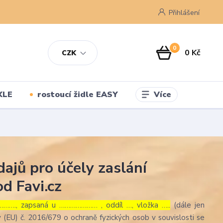
Přihlášení
0
0 Kč
CZK
Více
XLE
rostoucí židle EASY
ajů pro účely zaslání
d Favi.cz
……., zapsaná u ………………… , oddíl …, vložka …..
(dále jen
 (EU) č. 2016/679 o ochraně fyzických osob v souvislosti se