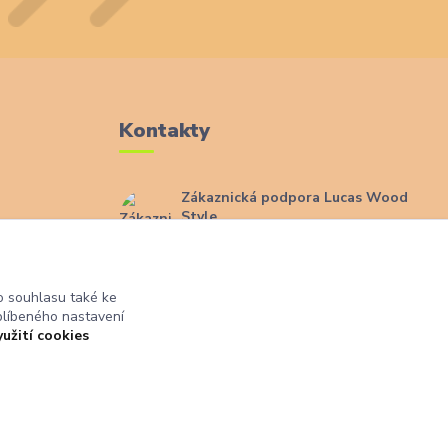
Kontakty
Zákaznická podpora Lucas Wood
Style
+420 774 291 043
ajů
info@rostouci-zidle.cz
 souhlasu také ke
blíbeného nastavení
yužití cookies