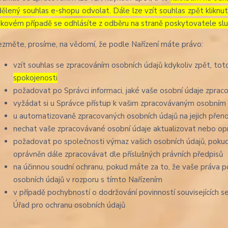
dělený souhlas e-shopu odvolat. Dále lze vzít souhlas zpět kliknu
akovém případě se odhlásíte z odběru na straně poskytovatele slu
ezměte, prosíme, na vědomí, že podle Nařízení máte právo:
vzít souhlas se zpracováním osobních údajů kdykoliv zpět, to
spokojenosti
požadovat po Správci informaci, jaké vaše osobní údaje zprac
vyžádat si u Správce přístup k vašim zpracovávaným osobním 
u automatizovaně zpracovaných osobních údajů na jejich přen
nechat vaše zpracovávané osobní údaje aktualizovat nebo opr
požadovat po společnosti výmaz vašich osobních údajů, pokud
oprávněn dále zpracovávat dle příslušných právních předpisů
na účinnou soudní ochranu, pokud máte za to, že vaše práva p
osobních údajů v rozporu s tímto Nařízením
v případě pochybností o dodržování povinností souvisejících 
Úřad pro ochranu osobních údajů