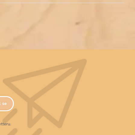
t se
tteru.