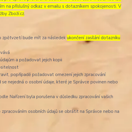
tím na příslušný odkaz v emailu s dotazníkem spokojenosti. V
žby Zboží.cz
.
to zpětvzetí bude mít za následek
ukončení zasílání dotazníku
ovává
údajům a požadovat jejich kopii
ositelnost
avit, popřípadě požadovat omezení jejich zpracování
 se nejedná o osobní údaje, které je Správce povinen nebo
odle Nařízení byla porušena v důsledku zpracování vašich
se zpracováním osobních údajů se obrátit na Správce nebo na