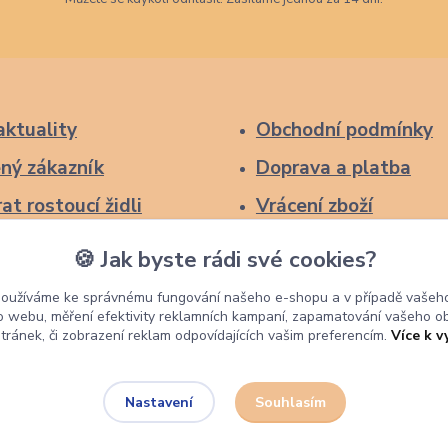
aktuality
Obchodní podmínky
ný zákazník
Doprava a platba
at rostoucí židli
Vrácení zboží
Reklamace
🍪 Jak byste rádi své cookies?
Ochrana osobních úd
používáme ke správnému fungování našeho e-shopu a v případě vašeho
k o webu, měření efektivity reklamních kampaní, zapamatování vašeho o
stránek, či zobrazení reklam odpovídajících vašim preferencím.
Více k v
Souhlasím
Nastavení