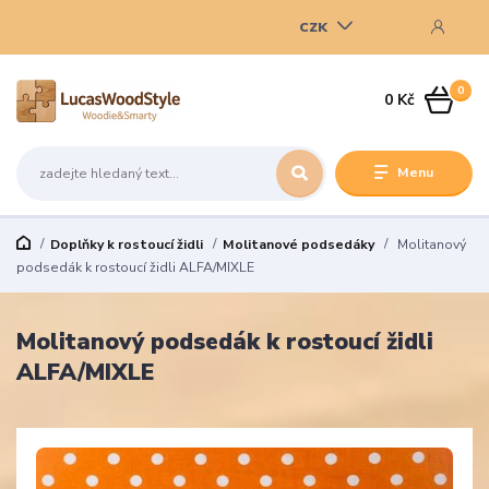
CZK
0
0 Kč
Menu
Doplňky k rostoucí židli
Molitanové podsedáky
Molitanový
podsedák k rostoucí židli ALFA/MIXLE
Molitanový podsedák k rostoucí židli
ALFA/MIXLE