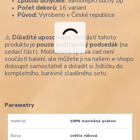
Způsob uchycení:
Samolepicí suchý zip
Počet dekorů:
16 variant
Původ:
Vyrobeno v České republice
⚠️
Důležité upozornění:
Součástí tohoto
produktu je
pouze molitanový podsedák
(na
sedací část). Molitanová opěrka zad není
součástí balení, ale můžete ji na našem e-shopu
dokoupit samostatně a doladit si židličku do
kompletního, barevně sladěného setu.
Parametry
materiál
100% bavlněné plátno
Barva
světle růžová