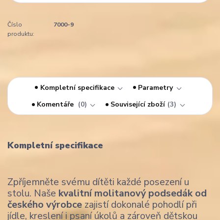
Číslo
7000-9
produktu:
Kompletní specifikace
Parametry
Komentáře
0
Související zboží
3
Kompletní specifikace
Zpříjemněte svému dítěti každé posezení u
stolu. Naše
kvalitní molitanový podsedák od
českého výrobce
zajistí dokonalé pohodlí při
jídle, kreslení i psaní úkolů a zároveň dětskou