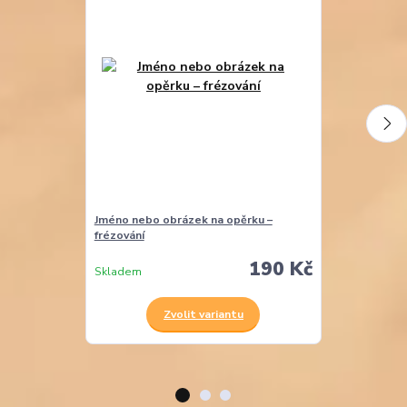
Jméno nebo obrázek na opěrku –
Područky k ros
frézování
190 Kč
Skladem
Skladem
Zvolit variantu
Z