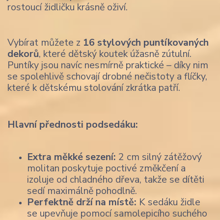
rostoucí židličku krásně oživí.
Vybírat můžete z
16 stylových puntíkovaných
dekorů
, které dětský koutek úžasně zútulní.
Puntíky jsou navíc nesmírně praktické – díky nim
se spolehlivě schovají drobné nečistoty a flíčky,
které k dětskému stolování zkrátka patří.
Hlavní přednosti podsedáku:
Extra měkké sezení:
2 cm silný zátěžový
molitan poskytuje poctivé změkčení a
izoluje od chladného dřeva, takže se dítěti
sedí maximálně pohodlně.
Perfektně drží na místě:
K sedáku židle
se upevňuje pomocí samolepicího suchého