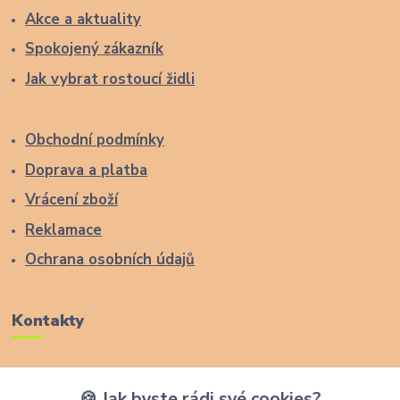
Akce a aktuality
Spokojený zákazník
Jak vybrat rostoucí židli
Obchodní podmínky
Doprava a platba
Vrácení zboží
Reklamace
Ochrana osobních údajů
Kontakty
Zákaznická podpora Lucas Wood Style
🍪 Jak byste rádi své cookies?
+420 774 291 043