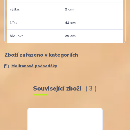
výška
2 cm
šířka
41 cm
hloubka
25 cm
Zboží zařazeno v kategoriích
Molitanové podsedáky
Související zboží
3