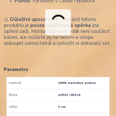
Původ:
Vyrobeno v České republice
⚠️
Důležité upozornění:
Součástí tohoto
produktu je
pouze molitanová opěrka
(na
opření zad). Molitanový podsedák není součástí
balení, ale můžete jej na našem e-shopu
dokoupit samostatně a vytvořit si dokonalý set.
Parametry
materiál
100% bavlněné plátno
Barva
světle růžová
výška
1 cm