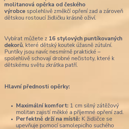
molitanová opěrka od českého
výrobce
spolehlivě změkčí opření zad a zároveň
dětskou rostoucí židličku krásně oživí.
Vybírat můžete z
16 stylových puntíkovaných
dekorů
, které dětský koutek úžasně zútulní.
Puntíky jsou navíc nesmírně praktické –
spolehlivě schovají drobné nečistoty, které k
dětskému světu zkrátka patří.
Hlavní přednosti opěrky:
Maximální komfort:
1 cm silný zátěžový
molitan zajistí měkké a příjemné opření zad.
Perfektně drží na místě:
K židličce se
upevňuje pomocí samolepicího suchého