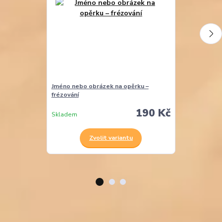
Jméno nebo obrázek na opěrku –
Područky k ros
frézování
190 Kč
Skladem
Skladem
Zvolit variantu
Z