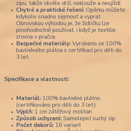
zipu, takže skvěle drží, neklouže a nesjíždí.
Chytré a praktické řešení:
Opěrku můžete
kdykoliv snadno sejmout a vyprat.
Obrovskou výhodou je, že židličku lze
plnohodnotně používat, i když je textilie
zrovna v pračce.
Bezpečné materiály:
Vyrobeno ze 100%
bavlněného plátna s certifikací pro děti do
3 let.
Specifikace a vlastnosti:
Materiál:
100% bavlněné plátno
(certifikováno pro děti do 3 let)
Výplň:
1 cm zátěžový molitan
Způsob uchycení:
Samolepicí suchý zip
Počet dekorů:
16 variant