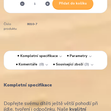
Přidat do košíku
Číslo
8010-7
produktu:
Kompletní specifikace
Parametry
Komentáře
0
Související zboží
3
Kompletní specifikace
Dopřejte svému dítěti ještě větší pohodlí při
jídle, tvoření i odpočinku. Naše
kvalitní