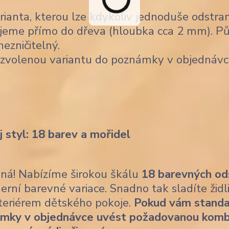
ianta, kterou lze kdykoliv jednoduše odstran
jeme přímo do dřeva (hloubka cca 2 mm). Pů
nezničitelný.
 zvolenou variantu do poznámky v objednávc
j styl: 18 barev a mořidel
ásná! Nabízíme širokou škálu
18 barevných od
erní barevné variace. Snadno tak sladíte židl
nteriérem dětského pokoje.
Pokud vám standa
ámky v objednávce uvést požadovanou komb