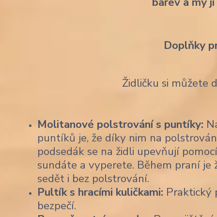
barev a my ji
Doplňky p
Židličku si můžete 
Molitanové polstrování s puntíky:
Na
puntíků je, že díky nim na polstrován
podsedák se na židli upevňují pomocí
sundáte a vyperete. Během praní je 
sedět i bez polstrování.
Pultík s hracími kuličkami:
Praktický p
bezpečí.