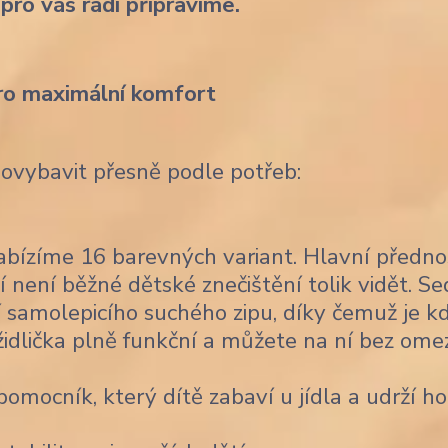
 pro vás rádi připravíme.
ro maximální komfort
dovybavit přesně podle potřeb:
bízíme 16 barevných variant. Hlavní předno
í není běžné dětské znečištění tolik vidět. Se
 samolepicího suchého zipu, díky čemuž je k
židlička plně funkční a můžete na ní bez ome
omocník, který dítě zabaví u jídla a udrží ho