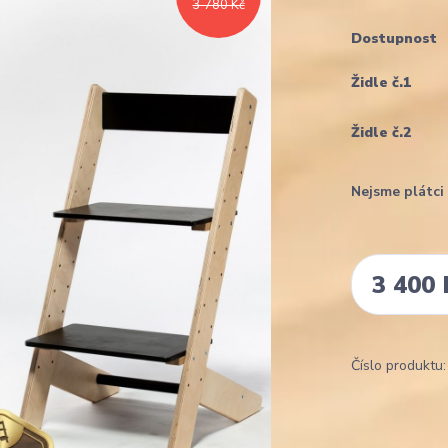
3 780 Kč
Dostupnost
Židle č.1
Židle č.2
Nejsme plátc
3 400 
Číslo produktu: