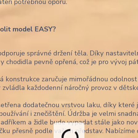
áteři potřebnou oporu.
volit model EASY?
poruje správné držení těla. Díky nastavitel
 chodidla pevně opřená, což je pro vývoj pá
á konstrukce zaručuje mimořádnou odolnost
 aby zvládla každodenní náročný provoz v děts
šetřena dodatečnou vrstvou laku, díky které 
užívání i znečištění. Údržba je velmi snadn
 hadříkem a židle bude vypadat stále jako nov
čku přesně podle vašich představ. Nabízíme