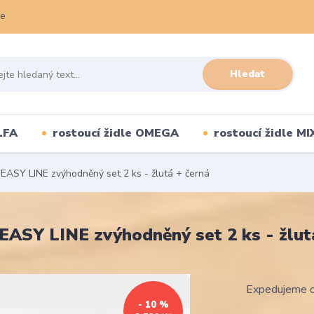
ce
Hledat
LFA
rostoucí židle OMEGA
rostoucí židle MI
 EASY LINE zvýhodněný set 2 ks - žlutá + černá
 EASY LINE zvýhodněný set 2 ks - žlut
Expedujeme d
- 10 %