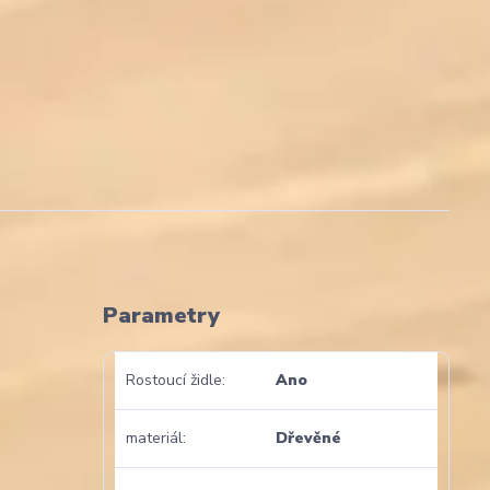
Parametry
Rostoucí židle
Ano
materiál
Dřevěné