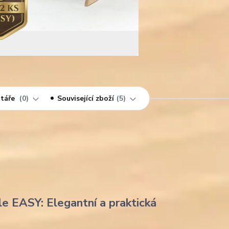
táře
0
Související zboží
5
le EASY: Elegantní a praktická