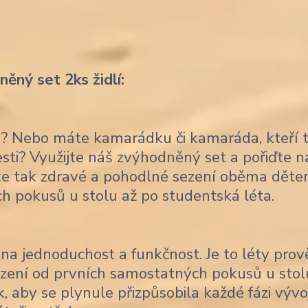
ěný set 2ks židlí:
ce? Nebo máte kamarádku či kamaráda, kteří 
lesti? Využijte náš zvýhodněný set a pořiďte 
títe tak zdravé a pohodlné sezení oběma děte
ch pokusů u stolu až po studentská léta.
na jednoduchost a funkčnost. Je to léty pro
sezení od prvních samostatných pokusů u stol
, aby se plynule přizpůsobila každé fázi vývo