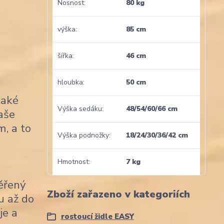
Nosnost
80 kg
výška
85 cm
šířka
46 cm
hloubka
50 cm
také
Výška sedáku
48/54/60/66 cm
naše
m, a to
Výška podnožky
18/24/30/36/42 cm
Hmotnost
7 kg
věřený
Zboží zařazeno v kategoriích
u až do
je a
rostoucí židle EASY