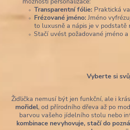
možnosti personalizace:
Transparentní fólie:
Praktická var
Frézované jméno:
Jméno vyfrézu
to luxusně a nápis je v podstatě 
Stačí uvést požadované jméno a
Vyberte si svů
Židlička nemusí být jen funkční, ale i kr
mořidel
, od přírodního dřeva až po mod
barvou vašeho jídelního stolu nebo i
kombinace nevyhovuje, stačí do pozn