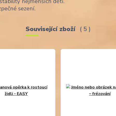
stability nejmenších dětí.
zpečné sezení.
Související zboží
5