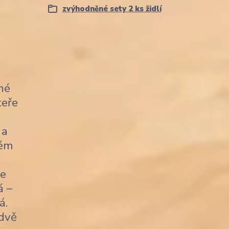
zvýhodněné sety 2 ks židlí
né
teře
 a
kém
je
á –
á.
 dvě