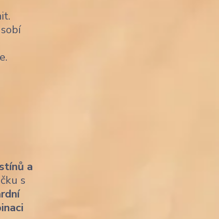
it.
sobí
e.
stínů a
ičku s
rdní
inaci