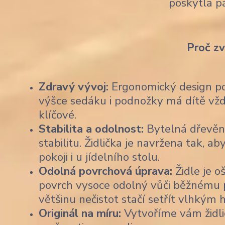
poskytla p
Proč z
Zdravý vývoj:
Ergonomický design pod
výšce sedáku i podnožky má dítě vždy
klíčové.
Stabilita a odolnost:
Bytelná dřevěn
stabilitu. Židlička je navržena tak,
pokoji i u jídelního stolu.
Odolná povrchová úprava:
Židle je o
povrch vysoce odolný vůči běžnému po
většinu nečistot stačí setřít vlhkým
Originál na míru:
Vytvoříme vám židli