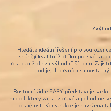
Zvýhodn
Hledáte ideální řešení pro sourozen
shánějí kvalitní židličku pro své rato
rostoucí židle za výhodnější cenu. Zajis
od jejich prvních samostatný
Rostoucí židle EASY představuje sázku 
model, který zajistí zdravé a pohodlné 
dospělosti. Konstrukce je navržena tak