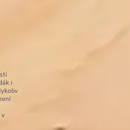
stí
dák i
dykoliv
zení
 v