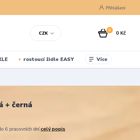
Přihlášení
0
0 Kč
CZK
Více
XLE
rostoucí židle EASY
á + černá
o 6 pracovních dní
celý popis