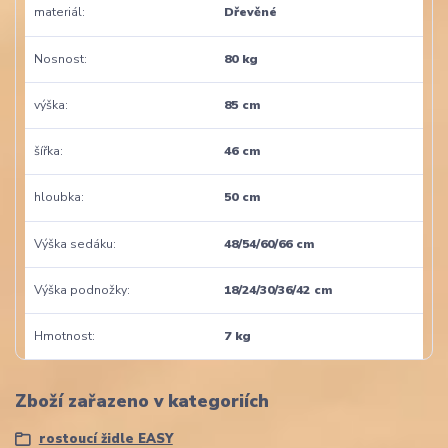
materiál
Dřevěné
Nosnost
80 kg
výška
85 cm
šířka
46 cm
hloubka
50 cm
Výška sedáku
48/54/60/66 cm
Výška podnožky
18/24/30/36/42 cm
Hmotnost
7 kg
Zboží zařazeno v kategoriích
rostoucí židle EASY