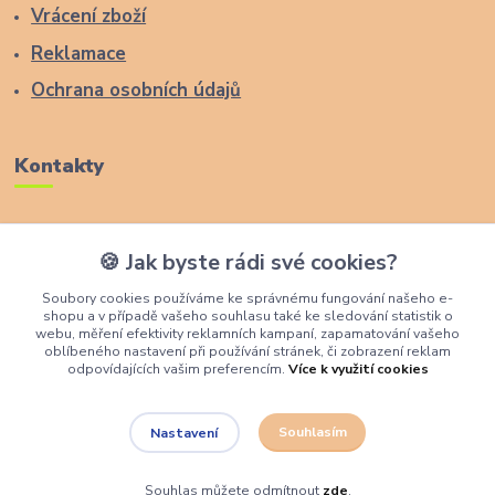
Vrácení zboží
Reklamace
Ochrana osobních údajů
Kontakty
Zákaznická podpora Lucas Wood Style
🍪 Jak byste rádi své cookies?
+420 774 291 043
Soubory cookies používáme ke správnému fungování našeho e-
shopu a v případě vašeho souhlasu také ke sledování statistik o
info@rostouci-zidle.cz
webu, měření efektivity reklamních kampaní, zapamatování vašeho
oblíbeného nastavení při používání stránek, či zobrazení reklam
odpovídajících vašim preferencím.
Více k využití cookies
Souhlasím
Nastavení
Lucas Wood Style
Souhlas můžete odmítnout
zde
.