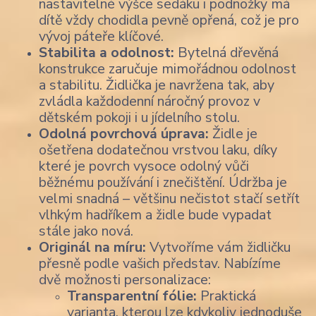
nastavitelné výšce sedáku i podnožky má
dítě vždy chodidla pevně opřená, což je pro
vývoj páteře klíčové.
Stabilita a odolnost:
Bytelná dřevěná
konstrukce zaručuje mimořádnou odolnost
a stabilitu. Židlička je navržena tak, aby
zvládla každodenní náročný provoz v
dětském pokoji i u jídelního stolu.
Odolná povrchová úprava:
Židle je
ošetřena dodatečnou vrstvou laku, díky
které je povrch vysoce odolný vůči
běžnému používání i znečištění. Údržba je
velmi snadná – většinu nečistot stačí setřít
vlhkým hadříkem a židle bude vypadat
stále jako nová.
Originál na míru:
Vytvoříme vám židličku
přesně podle vašich představ. Nabízíme
dvě možnosti personalizace:
Transparentní fólie:
Praktická
varianta, kterou lze kdykoliv jednoduše