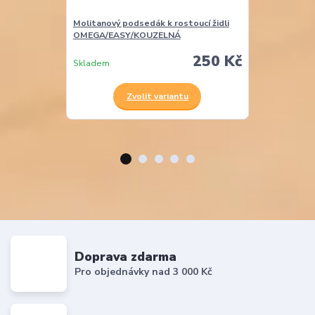
Molitanový podsedák k rostoucí židli
Molitanová opě
OMEGA/EASY/KOUZELNÁ
EASY
250 Kč
Skladem
Skladem
Zvolit variantu
Z
Doprava zdarma
Pro objednávky nad 3 000 Kč