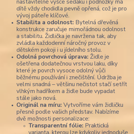
nastavitelné výšce sedáku i podnožky má
dítě vždy chodidla pevně opřená, což je pro
vývoj páteře klíčové.
Stabilita a odolnost:
Bytelná dřevěná
konstrukce zaručuje mimořádnou odolnost
a stabilitu. Židlička je navržena tak, aby
zvládla každodenní náročný provoz v
dětském pokoji i u jídelního stolu.
Odolná povrchová úprava:
Židle je
ošetřena dodatečnou vrstvou laku, díky
které je povrch vysoce odolný vůči
běžnému používání i znečištění. Údržba je
velmi snadná – většinu nečistot stačí setřít
vlhkým hadříkem a židle bude vypadat
stále jako nová.
Originál na míru:
Vytvoříme vám židličku
přesně podle vašich představ. Nabízíme
dvě možnosti personalizace:
Transparentní fólie:
Praktická
varianta, kterou lze kdykoliv jednoduše