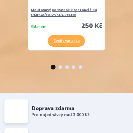
Molitanový podsedák k rostoucí židli
Molitanová opě
OMEGA/EASY/KOUZELNÁ
EASY
250 Kč
Skladem
Skladem
Zvolit variantu
Z
Doprava zdarma
Pro objednávky nad 3 000 Kč