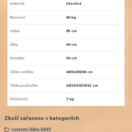
materiál
Dřevěné
Nosnost
80 kg
výška
85 cm
šířka
46 cm
hloubka
50 cm
Výška sedáku
48/54/60/66 cm
Výška podnožky
18/24/30/36/42 cm
Hmotnost
7 kg
Zboží zařazeno v kategoriích
rostoucí židle EASY