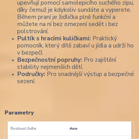
upevňují pomocí samolepicího suchého zipu,
díky čemuž je kdykoliv sundáte a vyperete.
Během praní je židlička plně funkční a
můžete na ní bez omezení sedět i bez
polstrování.
Pultík s hracími kuličkami:
Praktický
pomocník, který dítě zabaví u jídla a udrží ho
v bezpečí.
Bezpečnostní popruhy:
Pro zajištění
stability nejmenších dětí.
Područky:
Pro snadnější výstup a bezpečné
sezení.
Parametry
Rostoucí židle
Ano