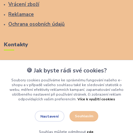
Vrácení zboží
Reklamace
Ochrana osobních údajů
Kontakty
Zákaznická podpora Lucas Wood Style
🍪 Jak byste rádi své cookies?
+420 774 291 043
Soubory cookies používáme ke správnému fungování našeho e-
shopu a v případě vašeho souhlasu také ke sledování statistik o
info@rostouci-zidle.cz
webu, měření efektivity reklamních kampaní, zapamatování vašeho
oblíbeného nastavení při používání stránek, či zobrazení reklam
odpovídajících vašim preferencím.
Více k využití cookies
Souhlasím
Nastavení
Lucas Wood Style
Souhlas můžete odmítnout
zde
.