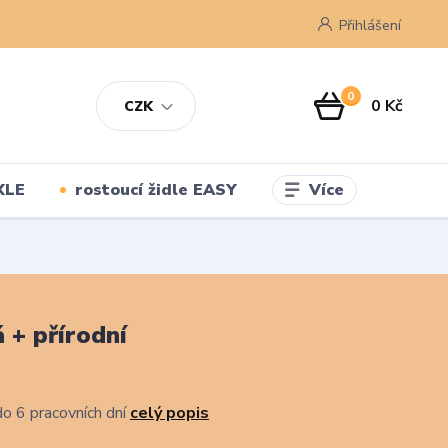
Přihlášení
0
0 Kč
CZK
Více
XLE
rostoucí židle EASY
 + přírodní
o 6 pracovních dní
celý popis