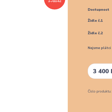
3 780 Kč
Dostupnost
Židle č.1
Židle č.2
Nejsme plátc
3 400 
Číslo produktu: