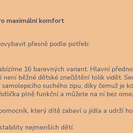
ro maximální komfort
dovybavit přesně podle potřeb:
bízíme 16 barevných variant. Hlavní předno
í není běžné dětské znečištění tolik vidět. Se
 samolepicího suchého zipu, díky čemuž je k
židlička plně funkční a můžete na ní bez ome
omocník, který dítě zabaví u jídla a udrží ho
stability nejmenších dětí.