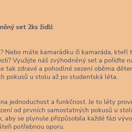
ěný set 2ks židlí:
ce? Nebo máte kamarádku či kamaráda, kteří 
lesti? Využijte náš zvýhodněný set a pořiďte 
títe tak zdravé a pohodlné sezení oběma děte
ch pokusů u stolu až po studentská léta.
na jednoduchost a funkčnost. Je to léty pro
sezení od prvních samostatných pokusů u stol
, aby se plynule přizpůsobila každé fázi vývo
áteři potřebnou oporu.