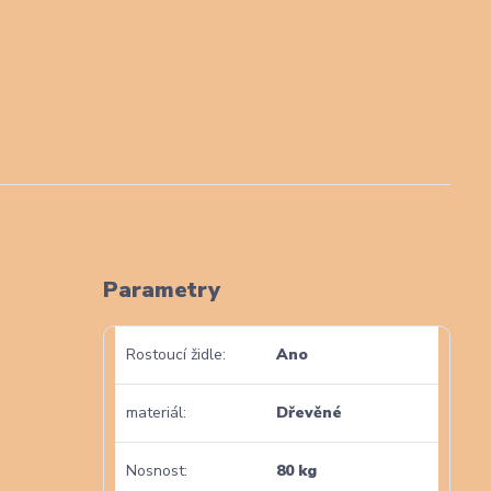
Parametry
Rostoucí židle
Ano
materiál
Dřevěné
Nosnost
80 kg