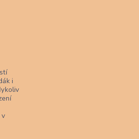
stí
dák i
dykoliv
zení
 v