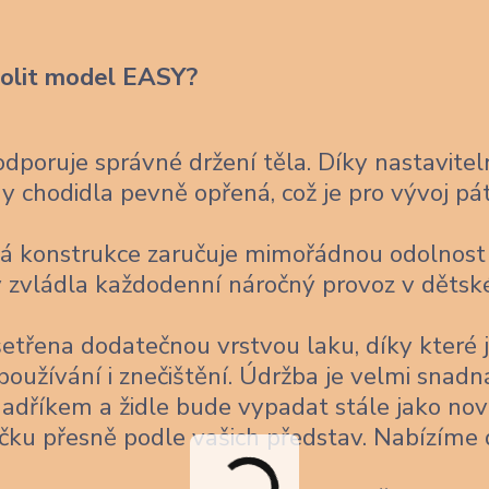
volit model EASY?
poruje správné držení těla. Díky nastavitel
 chodidla pevně opřená, což je pro vývoj pá
á konstrukce zaručuje mimořádnou odolnost
 aby zvládla každodenní náročný provoz v děts
šetřena dodatečnou vrstvou laku, díky které 
užívání i znečištění. Údržba je velmi snadn
 hadříkem a židle bude vypadat stále jako nov
čku přesně podle vašich představ. Nabízíme