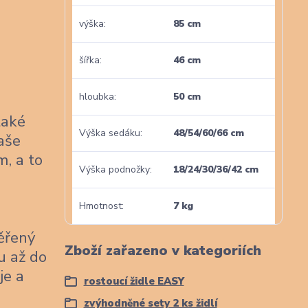
výška
85 cm
šířka
46 cm
hloubka
50 cm
také
Výška sedáku
48/54/60/66 cm
naše
m, a to
Výška podnožky
18/24/30/36/42 cm
Hmotnost
7 kg
věřený
Zboží zařazeno v kategoriích
u až do
je a
rostoucí židle EASY
zvýhodněné sety 2 ks židlí