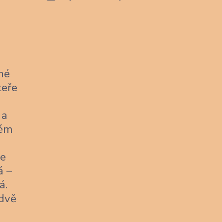
né
teře
 a
kém
je
á –
á.
 dvě