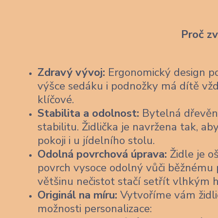
Proč z
Zdravý vývoj:
Ergonomický design pod
výšce sedáku i podnožky má dítě vždy
klíčové.
Stabilita a odolnost:
Bytelná dřevěn
stabilitu. Židlička je navržena tak,
pokoji i u jídelního stolu.
Odolná povrchová úprava:
Židle je o
povrch vysoce odolný vůči běžnému po
většinu nečistot stačí setřít vlhkým
Originál na míru:
Vytvoříme vám židli
možnosti personalizace: