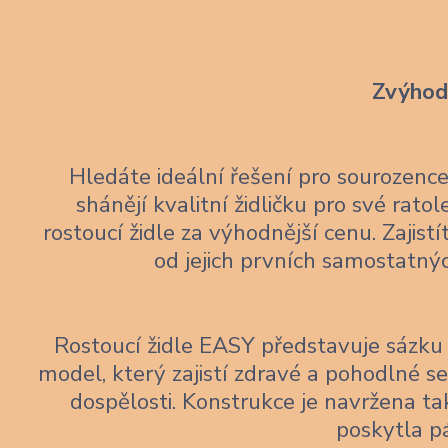
Zvýhodn
Hledáte ideální řešení pro sourozen
shánějí kvalitní židličku pro své rato
rostoucí židle za výhodnější cenu. Zajis
od jejich prvních samostatný
Rostoucí židle EASY představuje sázku 
model, který zajistí zdravé a pohodlné 
dospělosti. Konstrukce je navržena tak
poskytla p