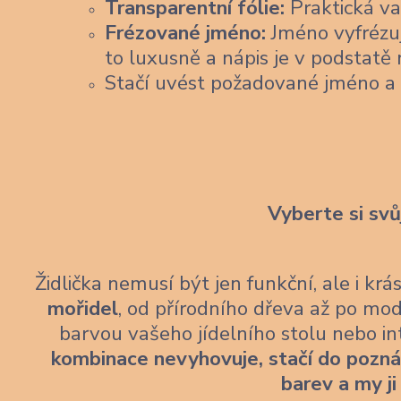
Transparentní fólie:
Praktická var
Frézované jméno:
Jméno vyfrézu
to luxusně a nápis je v podstatě 
Stačí uvést požadované jméno a
Vyberte si svů
Židlička nemusí být jen funkční, ale i kr
mořidel
, od přírodního dřeva až po mod
barvou vašeho jídelního stolu nebo i
kombinace nevyhovuje, stačí do pozn
barev a my ji