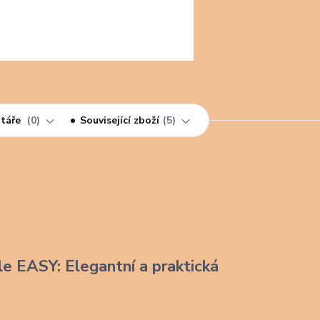
táře
0
Související zboží
5
le EASY: Elegantní a praktická