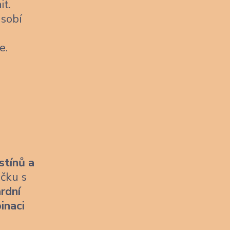
it.
sobí
e.
stínů a
ičku s
rdní
inaci