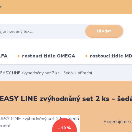
ce
Hledat
LFA
rostoucí židle OMEGA
rostoucí židle MI
 EASY LINE zvýhodněný set 2 ks - šedá + přírodní
 EASY LINE zvýhodněný set 2 ks - šedá
Expedujeme d
- 10 %