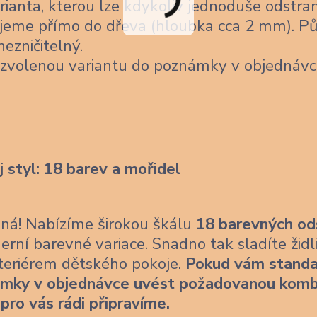
ianta, kterou lze kdykoliv jednoduše odstran
jeme přímo do dřeva (hloubka cca 2 mm). Pů
nezničitelný.
 zvolenou variantu do poznámky v objednávc
j styl: 18 barev a mořidel
ásná! Nabízíme širokou škálu
18 barevných od
erní barevné variace. Snadno tak sladíte židl
nteriérem dětského pokoje.
Pokud vám standa
ámky v objednávce uvést požadovanou komb
 pro vás rádi připravíme.