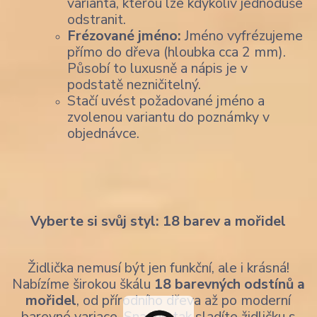
varianta, kterou lze kdykoliv jednoduše
odstranit.
Frézované jméno:
Jméno vyfrézujeme
přímo do dřeva (hloubka cca 2 mm).
Působí to luxusně a nápis je v
podstatě nezničitelný.
Stačí uvést požadované jméno a
zvolenou variantu do poznámky v
objednávce.
Vyberte si svůj styl: 18 barev a mořidel
Židlička nemusí být jen funkční, ale i krásná!
Nabízíme širokou škálu
18 barevných odstínů a
mořidel
, od přírodního dřeva až po moderní
barevné variace. Snadno tak sladíte židličku s