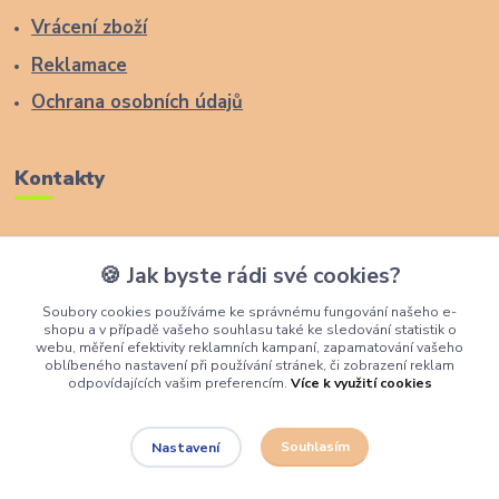
Vrácení zboží
Reklamace
Ochrana osobních údajů
Kontakty
Zákaznická podpora Lucas Wood Style
🍪 Jak byste rádi své cookies?
+420 774 291 043
Soubory cookies používáme ke správnému fungování našeho e-
shopu a v případě vašeho souhlasu také ke sledování statistik o
info@rostouci-zidle.cz
webu, měření efektivity reklamních kampaní, zapamatování vašeho
oblíbeného nastavení při používání stránek, či zobrazení reklam
odpovídajících vašim preferencím.
Více k využití cookies
Souhlasím
Nastavení
Lucas Wood Style