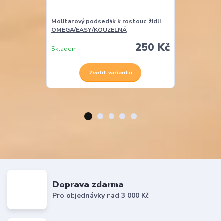
Molitanový podsedák k rostoucí židli
Molitanová opě
OMEGA/EASY/KOUZELNÁ
EASY
250 Kč
Skladem
Skladem
Zvolit variantu
Z
Doprava zdarma
Pro objednávky nad 3 000 Kč