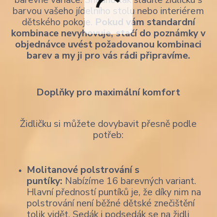
barvou vašeho jídelního stolu nebo interiérem
dětského pokoje.
Pokud vám standardní
kombinace nevyhovuje, stačí do poznámky v
objednávce uvést požadovanou kombinaci
barev a my ji pro vás rádi připravíme.
Doplňky pro maximální komfort
Židličku si můžete dovybavit přesně podle
potřeb:
Molitanové polstrování s
puntíky:
Nabízíme 16 barevných variant.
Hlavní předností puntíků je, že díky nim na
polstrování není běžné dětské znečištění
tolik vidět. Sedák i podsedák se na židli