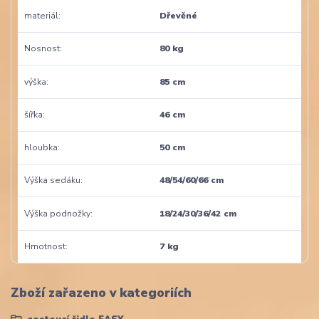
materiál
Dřevěné
Nosnost
80 kg
výška
85 cm
šířka
46 cm
hloubka
50 cm
Výška sedáku
48/54/60/66 cm
Výška podnožky
18/24/30/36/42 cm
Hmotnost
7 kg
Zboží zařazeno v kategoriích