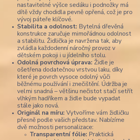
nastavitelné výšce sedáku i podnožky má
dítě vždy chodidla pevně opřená, což je pro
vývoj páteře klíčové.
Stabilita a odolnost:
Bytelná dřevěná
konstrukce zaručuje mimořádnou odolnost
a stabilitu. Židlička je navržena tak, aby
zvládla každodenní náročný provoz v
dětském pokoji i u jídelního stolu.
Odolná povrchová úprava:
Židle je
ošetřena dodatečnou vrstvou laku, díky
které je povrch vysoce odolný vůči
běžnému používání i znečištění. Údržba je
velmi snadná – většinu nečistot stačí setřít
vlhkým hadříkem a židle bude vypadat
stále jako nová.
Originál na míru:
Vytvoříme vám židličku
přesně podle vašich představ. Nabízíme
dvě možnosti personalizace:
Transparentní fólie:
Praktická