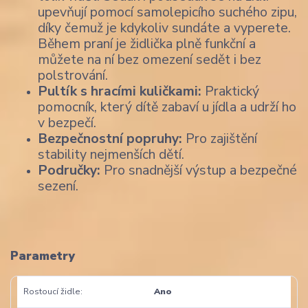
upevňují pomocí samolepicího suchého zipu,
díky čemuž je kdykoliv sundáte a vyperete.
Během praní je židlička plně funkční a
můžete na ní bez omezení sedět i bez
polstrování.
Pultík s hracími kuličkami:
Praktický
pomocník, který dítě zabaví u jídla a udrží ho
v bezpečí.
Bezpečnostní popruhy:
Pro zajištění
stability nejmenších dětí.
Područky:
Pro snadnější výstup a bezpečné
sezení.
Parametry
Rostoucí židle
Ano