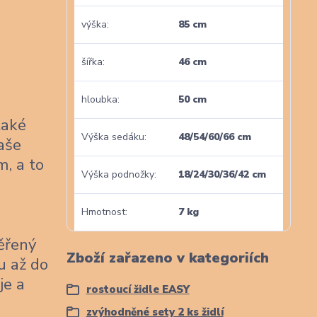
výška
85 cm
šířka
46 cm
hloubka
50 cm
také
Výška sedáku
48/54/60/66 cm
naše
m, a to
Výška podnožky
18/24/30/36/42 cm
Hmotnost
7 kg
věřený
Zboží zařazeno v kategoriích
u až do
je a
rostoucí židle EASY
zvýhodněné sety 2 ks židlí