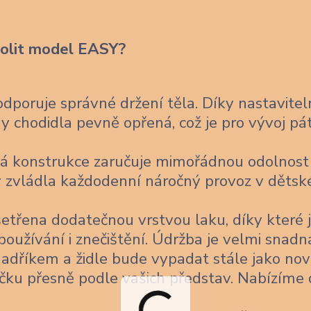
volit model EASY?
poruje správné držení těla. Díky nastavitel
 chodidla pevně opřená, což je pro vývoj pá
á konstrukce zaručuje mimořádnou odolnost
 aby zvládla každodenní náročný provoz v děts
šetřena dodatečnou vrstvou laku, díky které 
užívání i znečištění. Údržba je velmi snadn
 hadříkem a židle bude vypadat stále jako nov
čku přesně podle vašich představ. Nabízíme