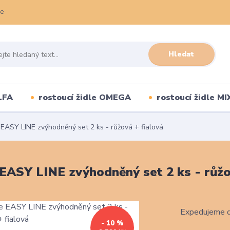
ce
Hledat
LFA
rostoucí židle OMEGA
rostoucí židle MI
 EASY LINE zvýhodněný set 2 ks - růžová + fialová
 EASY LINE zvýhodněný set 2 ks - růžo
Expedujeme d
- 10 %