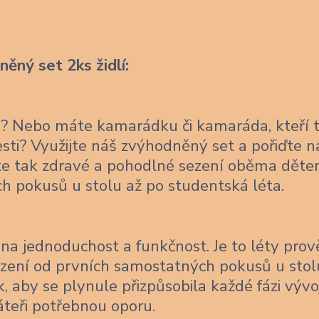
ěný set 2ks židlí:
ce? Nebo máte kamarádku či kamaráda, kteří 
lesti? Využijte náš zvýhodněný set a pořiďte 
títe tak zdravé a pohodlné sezení oběma děte
ch pokusů u stolu až po studentská léta.
na jednoduchost a funkčnost. Je to léty pro
sezení od prvních samostatných pokusů u stol
, aby se plynule přizpůsobila každé fázi vývo
áteři potřebnou oporu.