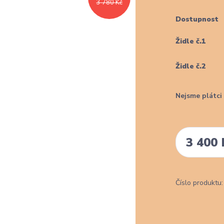
3 780 Kč
Dostupnost
Židle č.1
Židle č.2
Nejsme plátc
3 400 
Číslo produktu: