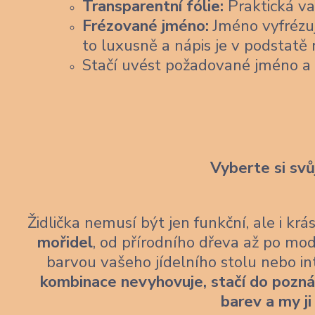
Transparentní fólie:
Praktická var
Frézované jméno:
Jméno vyfrézu
to luxusně a nápis je v podstatě 
Stačí uvést požadované jméno a
Vyberte si svů
Židlička nemusí být jen funkční, ale i kr
mořidel
, od přírodního dřeva až po mod
barvou vašeho jídelního stolu nebo i
kombinace nevyhovuje, stačí do pozn
barev a my ji