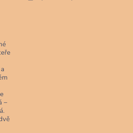
né
teře
 a
kém
je
á –
á.
 dvě