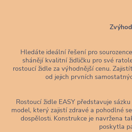
Zvýhodn
Hledáte ideální řešení pro sourozen
shánějí kvalitní židličku pro své rato
rostoucí židle za výhodnější cenu. Zajis
od jejich prvních samostatný
Rostoucí židle EASY představuje sázku 
model, který zajistí zdravé a pohodlné 
dospělosti. Konstrukce je navržena tak
poskytla p