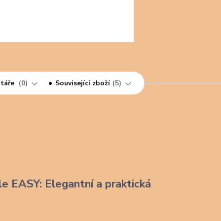
táře
0
Související zboží
5
le EASY: Elegantní a praktická