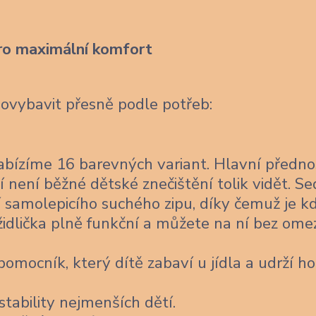
ro maximální komfort
dovybavit přesně podle potřeb:
bízíme 16 barevných variant. Hlavní předno
í není běžné dětské znečištění tolik vidět. Se
 samolepicího suchého zipu, díky čemuž je k
židlička plně funkční a můžete na ní bez ome
omocník, který dítě zabaví u jídla a udrží ho
stability nejmenších dětí.