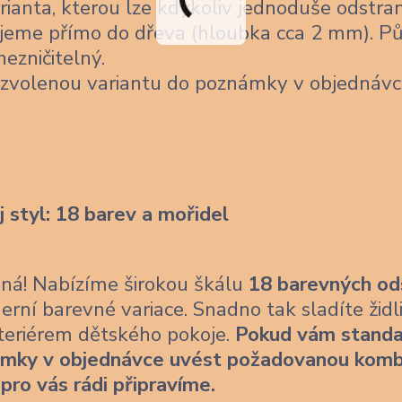
ianta, kterou lze kdykoliv jednoduše odstran
jeme přímo do dřeva (hloubka cca 2 mm). Pů
nezničitelný.
 zvolenou variantu do poznámky v objednávc
j styl: 18 barev a mořidel
ásná! Nabízíme širokou škálu
18 barevných od
erní barevné variace. Snadno tak sladíte židl
nteriérem dětského pokoje.
Pokud vám standa
ámky v objednávce uvést požadovanou komb
 pro vás rádi připravíme.