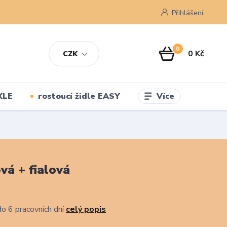
Přihlášení
0
0 Kč
CZK
Více
XLE
rostoucí židle EASY
vá + fialová
o 6 pracovních dní
celý popis