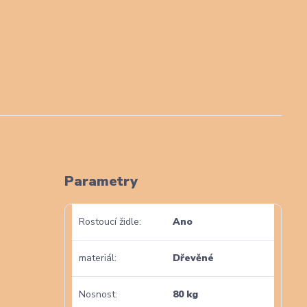
Parametry
Rostoucí židle
Ano
materiál
Dřevěné
Nosnost
80 kg