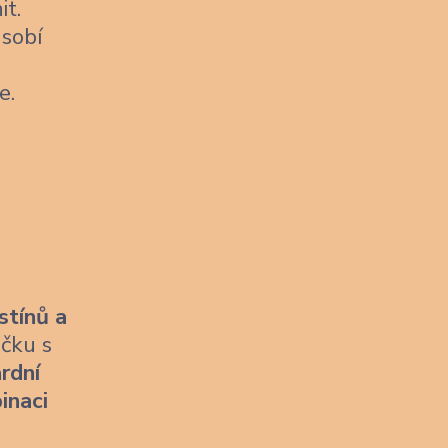
it.
sobí
e.
stínů a
ičku s
rdní
inaci