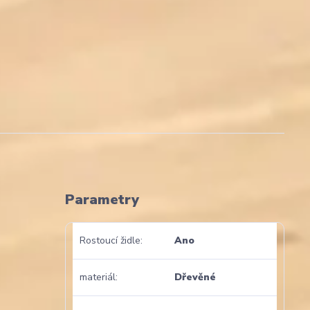
Parametry
Rostoucí židle
Ano
materiál
Dřevěné