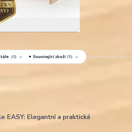
táře
0
Související zboží
5
le EASY: Elegantní a praktická