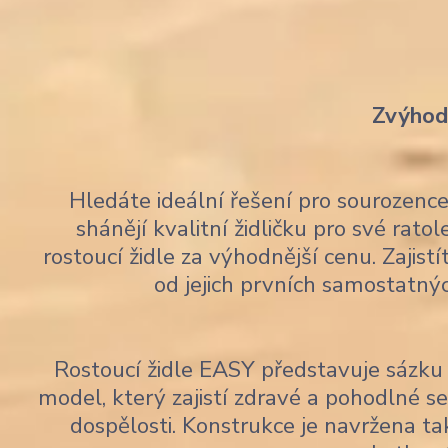
Zvýhodn
Hledáte ideální řešení pro sourozen
shánějí kvalitní židličku pro své rato
rostoucí židle za výhodnější cenu. Zajis
od jejich prvních samostatný
Rostoucí židle EASY představuje sázku 
model, který zajistí zdravé a pohodlné 
dospělosti. Konstrukce je navržena tak