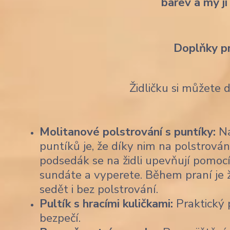
barev a my ji
Doplňky p
Židličku si můžete 
Molitanové polstrování s puntíky:
Na
puntíků je, že díky nim na polstrován
podsedák se na židli upevňují pomocí
sundáte a vyperete. Během praní je 
sedět i bez polstrování.
Pultík s hracími kuličkami:
Praktický p
bezpečí.