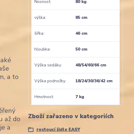
Nosnost
80 kg
výška
85 cm
šířka
46 cm
hloubka
50 cm
také
Výška sedáku
48/54/60/66 cm
naše
m, a to
Výška podnožky
18/24/30/36/42 cm
Hmotnost
7 kg
věřený
Zboží zařazeno v kategoriích
u až do
je a
rostoucí židle EASY