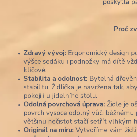
poskytla p
Proč z
Zdravý vývoj:
Ergonomický design pod
výšce sedáku i podnožky má dítě vždy
klíčové.
Stabilita a odolnost:
Bytelná dřevěn
stabilitu. Židlička je navržena tak,
pokoji i u jídelního stolu.
Odolná povrchová úprava:
Židle je o
povrch vysoce odolný vůči běžnému po
většinu nečistot stačí setřít vlhkým
Originál na míru:
Vytvoříme vám židli