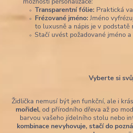
možnosti personalizace:
Transparentní fólie:
Praktická var
Frézované jméno:
Jméno vyfrézu
to luxusně a nápis je v podstatě 
Stačí uvést požadované jméno a
Vyberte si svů
Židlička nemusí být jen funkční, ale i kr
mořidel
, od přírodního dřeva až po mod
barvou vašeho jídelního stolu nebo i
kombinace nevyhovuje, stačí do pozn