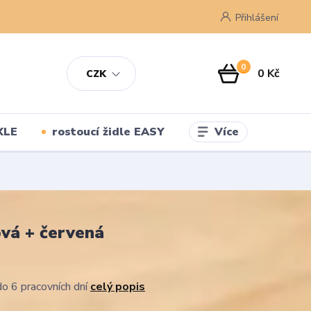
Přihlášení
0
0 Kč
CZK
Více
XLE
rostoucí židle EASY
ová + červená
o 6 pracovních dní
celý popis