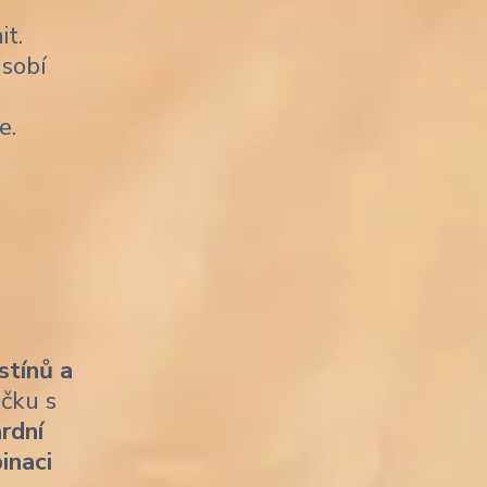
it.
sobí
e.
stínů a
ičku s
rdní
inaci