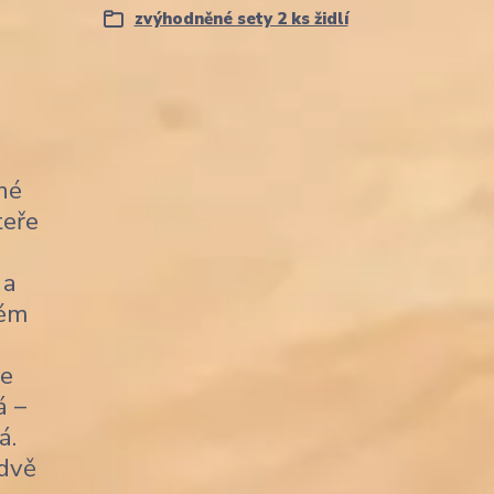
zvýhodněné sety 2 ks židlí
né
teře
 a
kém
je
á –
á.
 dvě