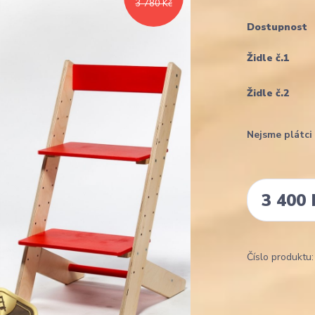
3 780 Kč
Dostupnost
Židle č.1
Židle č.2
Nejsme plátc
3 400 
Číslo produktu: