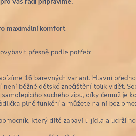
 pro vás rádi připravíme.
ro maximální komfort
dovybavit přesně podle potřeb:
bízíme 16 barevných variant. Hlavní předno
í není běžné dětské znečištění tolik vidět. Se
 samolepicího suchého zipu, díky čemuž je k
židlička plně funkční a můžete na ní bez ome
omocník, který dítě zabaví u jídla a udrží ho