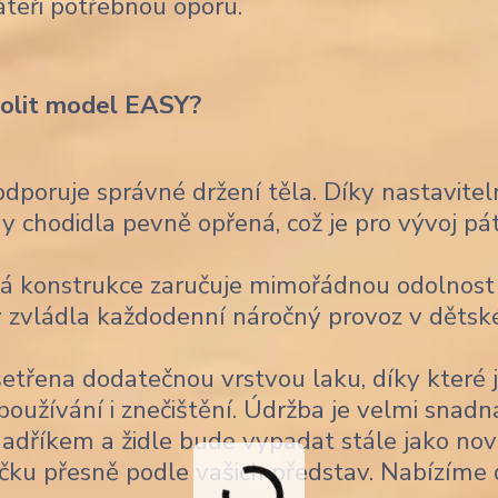
áteři potřebnou oporu.
volit model EASY?
poruje správné držení těla. Díky nastavitel
 chodidla pevně opřená, což je pro vývoj pá
á konstrukce zaručuje mimořádnou odolnost
 aby zvládla každodenní náročný provoz v děts
šetřena dodatečnou vrstvou laku, díky které 
užívání i znečištění. Údržba je velmi snadn
 hadříkem a židle bude vypadat stále jako nov
čku přesně podle vašich představ. Nabízíme