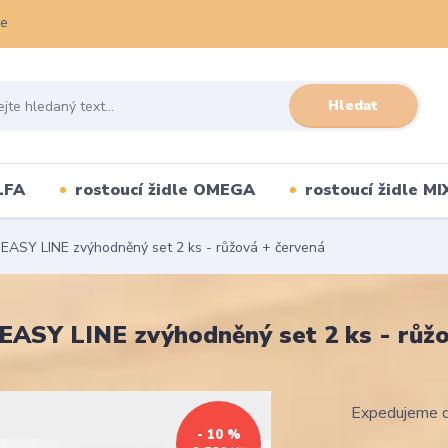
ce
Hledat
LFA
rostoucí židle OMEGA
rostoucí židle MI
 EASY LINE zvýhodněný set 2 ks - růžová + červená
 EASY LINE zvýhodněný set 2 ks - růž
Expedujeme d
- 10 %