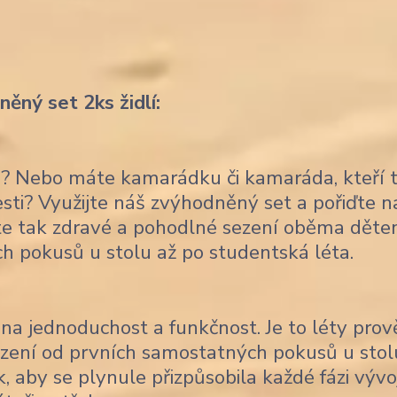
ěný set 2ks židlí:
ce? Nebo máte kamarádku či kamaráda, kteří 
lesti? Využijte náš zvýhodněný set a pořiďte 
títe tak zdravé a pohodlné sezení oběma děte
ch pokusů u stolu až po studentská léta.
na jednoduchost a funkčnost. Je to léty pro
sezení od prvních samostatných pokusů u stol
, aby se plynule přizpůsobila každé fázi vývo