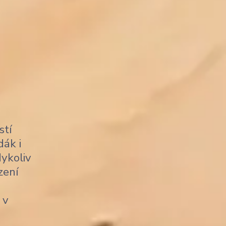
stí
dák i
dykoliv
zení
 v