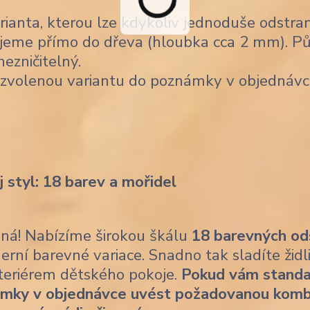
ianta, kterou lze kdykoliv jednoduše odstran
jeme přímo do dřeva (hloubka cca 2 mm). Pů
nezničitelný.
 zvolenou variantu do poznámky v objednávc
j styl: 18 barev a mořidel
ásná! Nabízíme širokou škálu
18 barevných od
erní barevné variace. Snadno tak sladíte židl
nteriérem dětského pokoje.
Pokud vám standa
ámky v objednávce uvést požadovanou komb