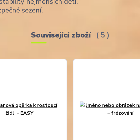
stability nejmenších dětí.
zpečné sezení.
Související zboží
5